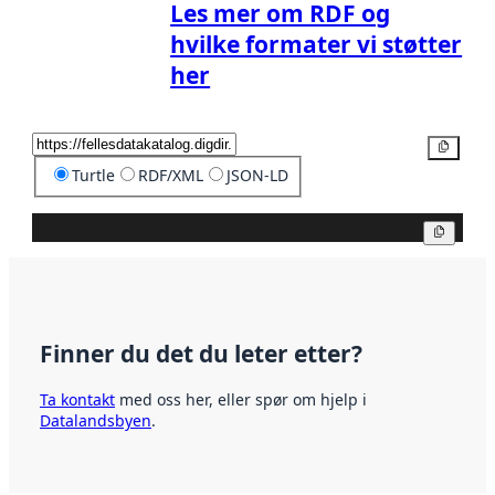
Les mer om RDF og
hvilke formater vi støtter
her
Kopier
Turtle
RDF/XML
JSON-LD
Kopier
Finner du det du leter etter?
Ta kontakt
med oss her, eller spør om hjelp i
Datalandsbyen
.