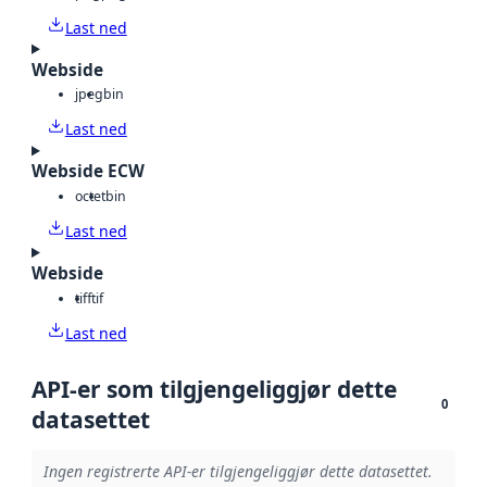
Last ned
Webside
jpeg
bin
Last ned
Webside ECW
octet
bin
Last ned
Webside
tiff
tif
Last ned
API-er som tilgjengeliggjør dette
0
datasettet
Ingen registrerte API-er tilgjengeliggjør dette datasettet.