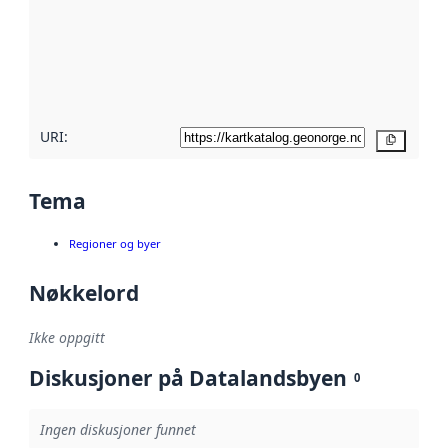
avmetadata.
Les mer om
metadatakvalitet
her
URI:
Kopier
Tema
Regioner og byer
Nøkkelord
Ikke oppgitt
Diskusjoner på Datalandsbyen
0
Ingen diskusjoner funnet