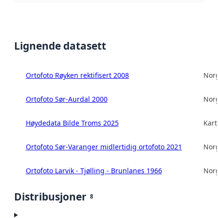
Lignende datasett
Ortofoto Røyken rektifisert 2008
Norg
Ortofoto Sør-Aurdal 2000
Norg
Høydedata Bilde Troms 2025
Kart
Ortofoto Sør-Varanger midlertidig ortofoto 2021
Norg
Ortofoto Larvik - Tjølling - Brunlanes 1966
Norg
Distribusjoner
8