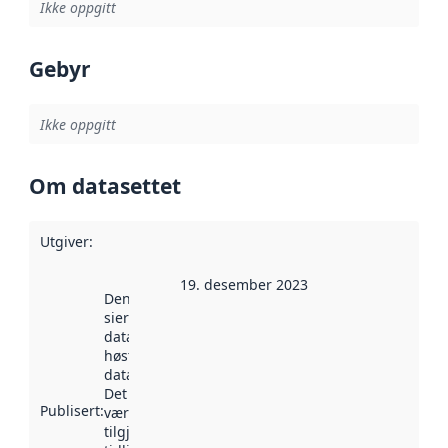
Ikke oppgitt
Gebyr
Ikke oppgitt
Om datasettet
Utgiver
:
19. desember 2023
Denne datoen
sier når
datasettet ble
høstet av
data.norge.no.
Det kan ha
Publisert
:
vært
tilgjengelig