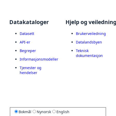
Datakataloger
Hjelp og veilednin
Datasett
Brukerveiledning
API-er
Datalandsbyen
Begreper
Teknisk
dokumentasjon
Informasjonsmodeller
Tjenester og
hendelser
Bokmål
Nynorsk
English