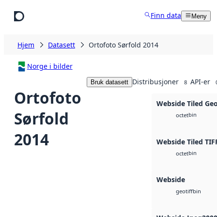
Hopp til hovedinnhold
Finn data
Meny
Hjem
Datasett
Ortofoto Sørfold 2014
Norge i bilder
Distribusjoner
API-er
Bruk datasett
8
Ortofoto
Webside Tiled Ge
Sørfold
bin
octet
2014
Webside Tiled TIF
bin
octet
Webside
bin
geotiff