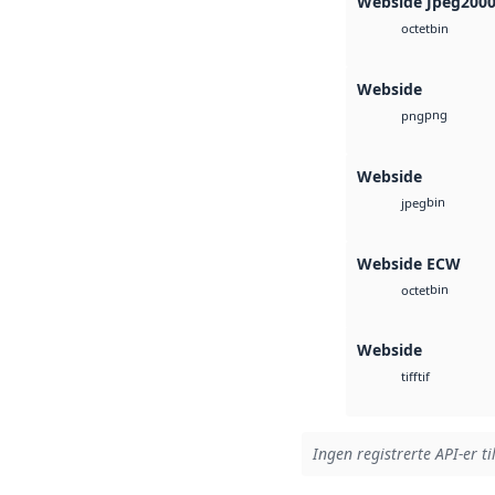
Webside Jpeg200
bin
octet
Webside
png
png
Webside
bin
jpeg
Webside ECW
bin
octet
Webside
tif
tiff
Ingen registrerte API-er ti