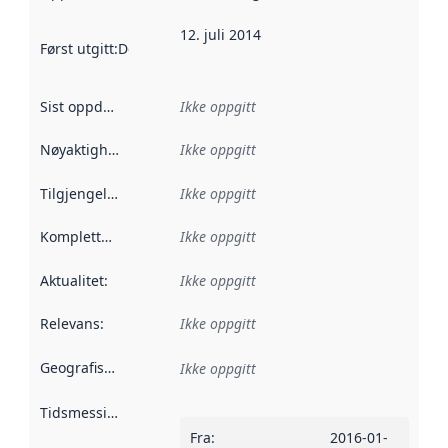
12. juli 2014
Først utgitt
:
Denne datoen sier når dataene i dette datasettet 
Sist oppdatert
:
Ikke oppgitt
Nøyaktighet
:
Ikke oppgitt
Tilgjengelighet
:
Ikke oppgitt
Kompletthet
:
Ikke oppgitt
Aktualitet
:
Ikke oppgitt
Relevans
:
Ikke oppgitt
Geografisk avgrensning
:
Ikke oppgitt
Tidsmessig avgrensning
:
Fra
:
2016-01-