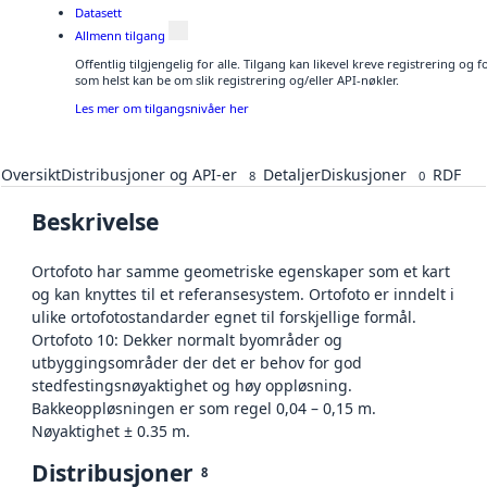
Datasett
Allmenn tilgang
Offentlig tilgjengelig for alle. Tilgang kan likevel kreve registrering og
som helst kan be om slik registrering og/eller API-nøkler.
Les mer om tilgangsnivåer her
Oversikt
Distribusjoner og API-er
Detaljer
Diskusjoner
RDF
8
0
Beskrivelse
Ortofoto har samme geometriske egenskaper som et kart
og kan knyttes til et referansesystem. Ortofoto er inndelt i
ulike ortofotostandarder egnet til forskjellige formål.
Ortofoto 10: Dekker normalt byområder og
utbyggingsområder der det er behov for god
stedfestingsnøyaktighet og høy oppløsning.
Bakkeoppløsningen er som regel 0,04 – 0,15 m.
Nøyaktighet ± 0.35 m.
Distribusjoner
8