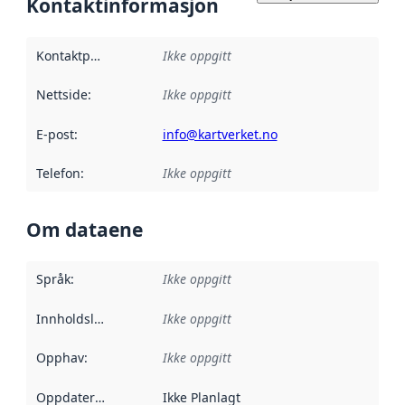
Kontaktinformasjon
Kontaktpunkt
:
Ikke oppgitt
Nettside
:
Ikke oppgitt
E-post
:
info@kartverket.no
Telefon
:
Ikke oppgitt
Om dataene
Språk
:
Ikke oppgitt
Innholdsleverandører
Ikke oppgitt
:
Opphav
:
Ikke oppgitt
Oppdateringsfrekvens
Ikke Planlagt
: