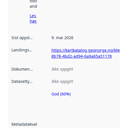
tidligere
andre steder.
Les mer om
høsting her
Sist oppdatert
:
9. mai 2026
Landingsside
:
https://kartkatalog.geonorge.no/Metada
8b78-4bd2-ad94-6a9a65a51178
Dokumentasjon
:
Ikke oppgitt
Datasettype
:
Ikke oppgitt
God (60%)
Metadatakvalitet
er en indikator
på hvor godt
datasettene er
beskrevet ved
Metadatakvalitet
:
hjelp