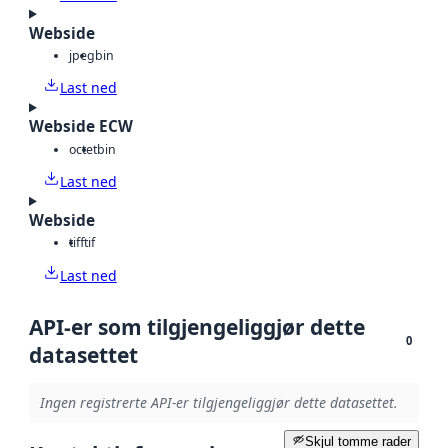
Webside
jpeg
bin
Last ned
Webside ECW
octet
bin
Last ned
Webside
tiff
tif
Last ned
API-er som tilgjengeliggjør dette
0
datasettet
Ingen registrerte API-er tilgjengeliggjør dette datasettet.
Skjul tomme rader