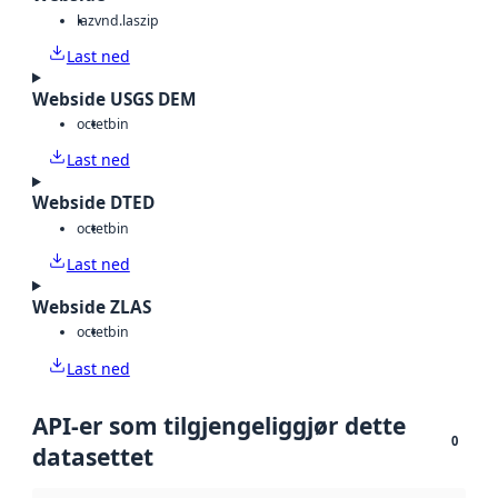
laz
vnd.laszip
Last ned
Webside USGS DEM
octet
bin
Last ned
Webside DTED
octet
bin
Last ned
Webside ZLAS
octet
bin
Last ned
API-er som tilgjengeliggjør dette
0
datasettet