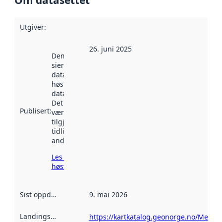
Utgiver
:
26. juni 2025
Denne datoen
sier når
datasettet ble
høstet av
data.norge.no.
Det kan ha
Publisert
:
vært
tilgjengelig
tidligere
andre steder.
Les mer om
høsting her
Sist oppdatert
:
9. mai 2026
Landingsside
:
https://kartkatalog.geonorge.no/Metad