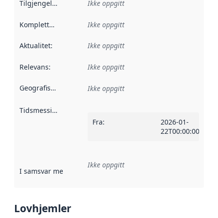
Tilgjengelighet
:
Ikke oppgitt
Kompletthet
:
Ikke oppgitt
Aktualitet
:
Ikke oppgitt
Relevans
:
Ikke oppgitt
Geografisk avgrensning
:
Ikke oppgitt
Tidsmessig avgrensning
:
Fra
:
2026-01-
22T00:00:00Z
Ikke oppgitt
I samsvar med
:
Referanse til en implementasjonsregel eller a
Lovhjemler