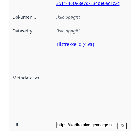
3511-46fa-8e7d-234be0ac1c2c
Dokumentasjon
:
Ikke oppgitt
Datasettype
:
Ikke oppgitt
Tilstrekkelig (45%)
Metadatakvalitet
er en indikator
på hvor godt
datasettene er
beskrevet ved
Metadatakvalitet
:
hjelp
avmetadata.
Les mer om
metadatakvalitet
her
URI:
Kopier