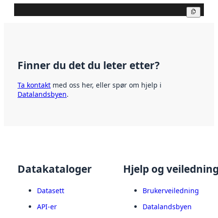
Kopier
Finner du det du leter etter?
Ta kontakt
med oss her, eller spør om hjelp i
Datalandsbyen
.
Datakataloger
Hjelp og veilednin
Datasett
Brukerveiledning
API-er
Datalandsbyen