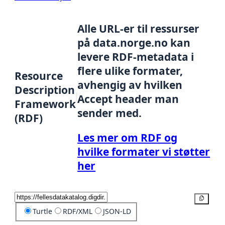
Alle URL-er til ressurser
på data.norge.no kan
levere RDF-metadata i
flere ulike formater,
Resource
avhengig av hvilken
Description
Accept header man
Framework
sender med.
(RDF)
Les mer om RDF og
hvilke formater vi støtter
her
Kopier
Turtle
RDF/XML
JSON-LD