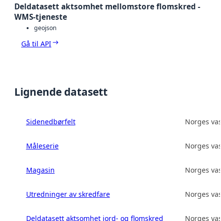
Deldatasett aktsomhet mellomstore flomskred -
WMS-tjeneste
geojson
Gå til API
Lignende datasett
Sidenedbørfelt
Norges vas
Måleserie
Norges vas
Magasin
Norges vas
Utredninger av skredfare
Norges vas
Deldatasett aktsomhet jord- og flomskred
Norges vas