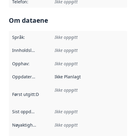
Telefon
:
Ikke oppgitt
Om dataene
Språk
:
Ikke oppgitt
Innholdsleverandører
Ikke oppgitt
:
Opphav
:
Ikke oppgitt
Oppdateringsfrekvens
Ikke Planlagt
:
Ikke oppgitt
Først utgitt
:
Denne datoen sier når dataene i dette datasettet 
Sist oppdatert
:
Ikke oppgitt
Nøyaktighet
:
Ikke oppgitt