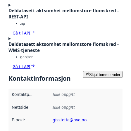
Deldatasett aktsomhet mellomstore flomskred -
REST-API
zip
Gå til API
Deldatasett aktsomhet mellomstore flomskred -
WMS-tjeneste
geojson
Gå til API
Skjul tomme rader
Kontaktinformasjon
Kontaktpunkt
:
Ikke oppgitt
Nettside
:
Ikke oppgitt
E-post
:
gisstotte@nve.no