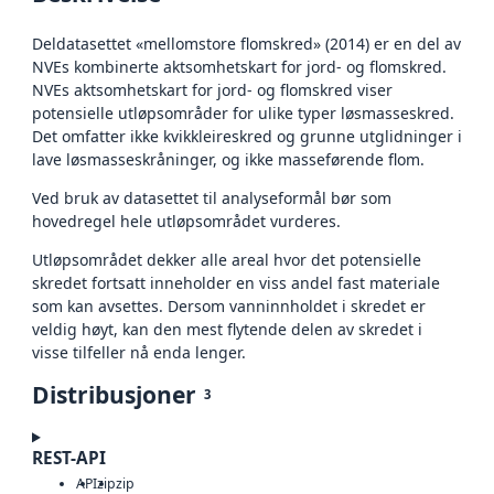
Deldatasettet «mellomstore flomskred» (2014) er en del av
NVEs kombinerte aktsomhetskart for jord- og flomskred.
NVEs aktsomhetskart for jord- og flomskred viser
potensielle utløpsområder for ulike typer løsmasseskred.
Det omfatter ikke kvikkleireskred og grunne utglidninger i
lave løsmasseskråninger, og ikke masseførende flom.
Ved bruk av datasettet til analyseformål bør som
hovedregel hele utløpsområdet vurderes.
Utløpsområdet dekker alle areal hvor det potensielle
skredet fortsatt inneholder en viss andel fast materiale
som kan avsettes. Dersom vanninnholdet i skredet er
veldig høyt, kan den mest flytende delen av skredet i
visse tilfeller nå enda lenger.
Distribusjoner
3
REST-API
API
zip
zip