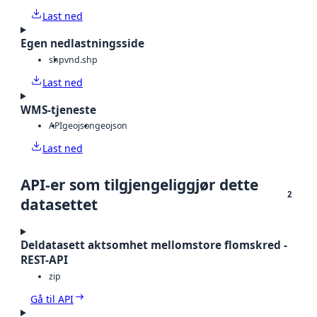
Last ned
Egen nedlastningsside
shp
vnd.shp
Last ned
WMS-tjeneste
API
geojson
geojson
Last ned
API-er som tilgjengeliggjør dette
2
datasettet
Deldatasett aktsomhet mellomstore flomskred -
REST-API
zip
Gå til API