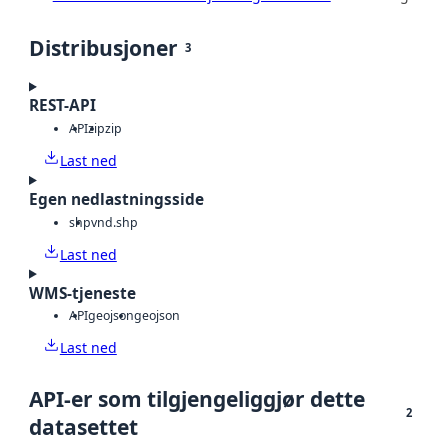
Distribusjoner
3
REST-API
API
zip
zip
Last ned
Egen nedlastningsside
shp
vnd.shp
Last ned
WMS-tjeneste
API
geojson
geojson
Last ned
API-er som tilgjengeliggjør dette
2
datasettet