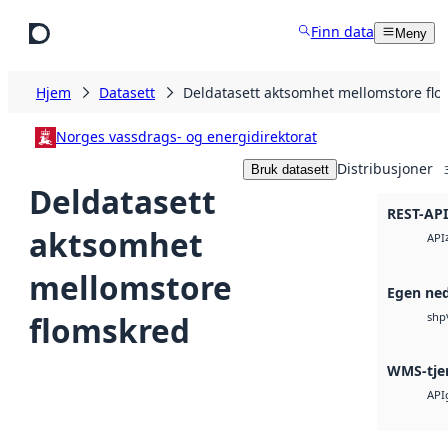
Hopp til hovedinnhold
Finn data
Meny
Hjem
Datasett
Deldatasett aktsomhet mellomstore fl
Norges vassdrags- og energidirektorat
Distribusjoner
Bruk datasett
Deldatasett
REST-API
aktsomhet
API
mellomstore
Egen ned
flomskred
shp
WMS-tje
API