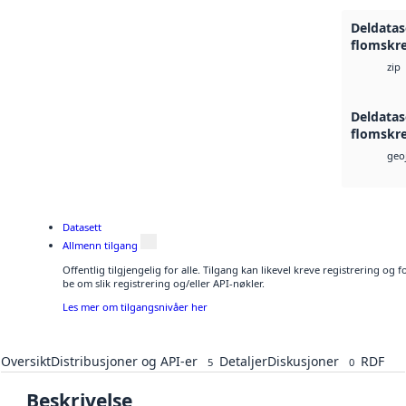
Deldata
flomskre
zip
Deldata
flomskre
geo
Datasett
Allmenn tilgang
Offentlig tilgjengelig for alle. Tilgang kan likevel kreve registrering o
be om slik registrering og/eller API-nøkler.
Les mer om tilgangsnivåer her
Oversikt
Distribusjoner og API-er
Detaljer
Diskusjoner
RDF
5
0
Beskrivelse