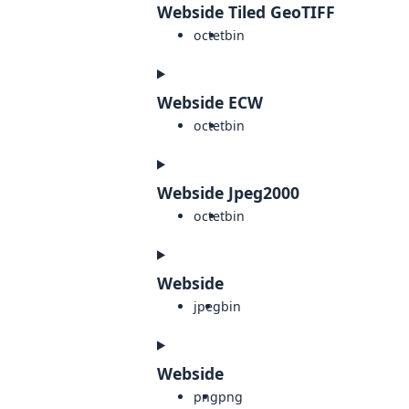
Webside Tiled GeoTIFF
octet
bin
Webside ECW
octet
bin
Webside Jpeg2000
octet
bin
Webside
jpeg
bin
Webside
png
png