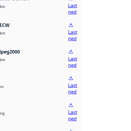
Last
bin
ned
 ECW
Last
bin
ned
Jpeg2000
Last
bin
ned
Last
bin
ned
Last
ng
ned