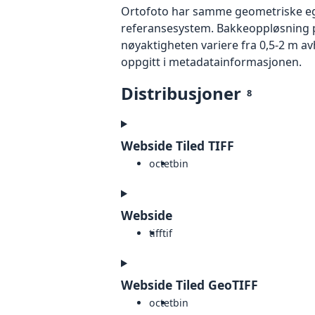
Ortofoto har samme geometriske egen
referansesystem. Bakkeoppløsning på
nøyaktigheten variere fra 0,5-2 m a
oppgitt i metadatainformasjonen.
Distribusjoner
8
Webside Tiled TIFF
octet
bin
Webside
tiff
tif
Webside Tiled GeoTIFF
octet
bin