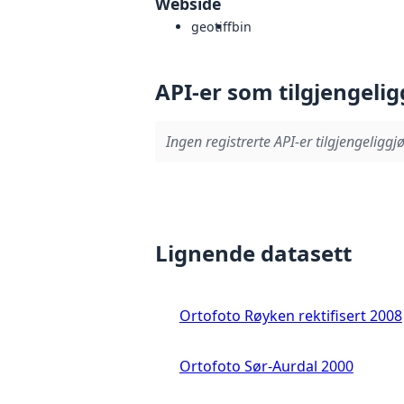
Webside
geotiff
bin
API-er som tilgjengelig
Ingen registrerte API-er tilgjengeliggjø
Lignende datasett
Ortofoto Røyken rektifisert 2008
Ortofoto Sør-Aurdal 2000