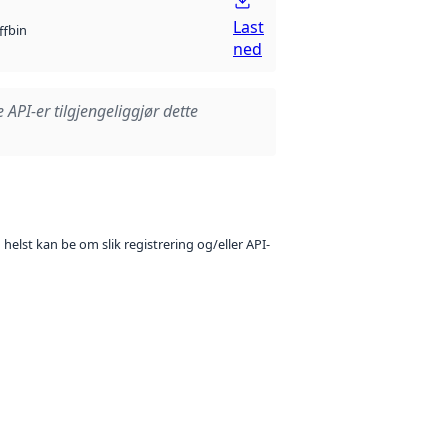
Last
bin
ff
ned
e API-er tilgjengeliggjør dette
 helst kan be om slik registrering og/eller API-