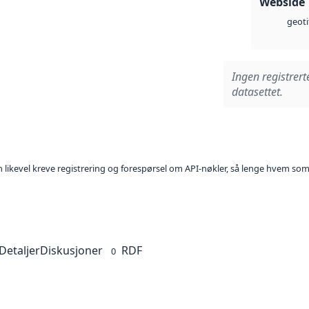
Webside
geoti
Ingen registrert
datasettet.
kan likevel kreve registrering og forespørsel om API-nøkler, så lenge hvem som
Detaljer
Diskusjoner
RDF
0