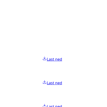
Last ned
Last ned
Last ned