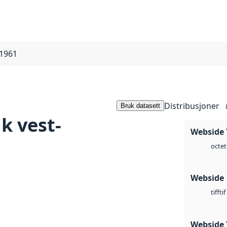
 1961
Distribusjoner
Bruk datasett
k vest-
Webside 
octet
Webside
tif
tiff
Webside 