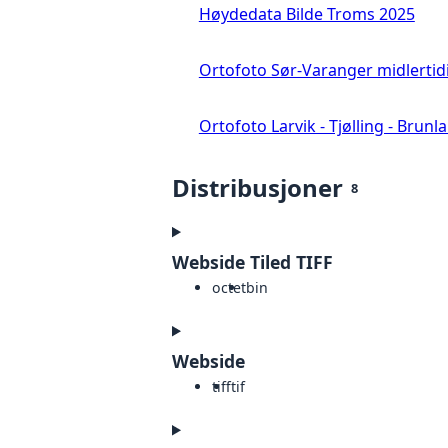
Høydedata Bilde Troms 2025
Ortofoto Sør-Varanger midlertid
Ortofoto Larvik - Tjølling - Brunl
Distribusjoner
8
Webside Tiled TIFF
octet
bin
Webside
tiff
tif