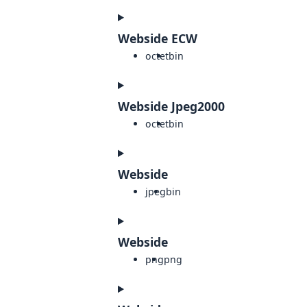
Webside ECW
octet
bin
Webside Jpeg2000
octet
bin
Webside
jpeg
bin
Webside
png
png