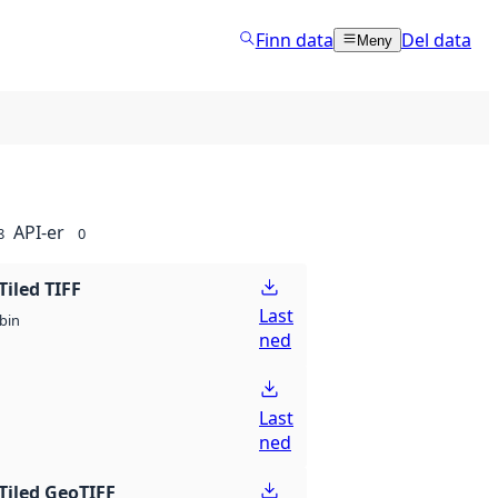
Finn data
Del data
Meny
API-er
8
0
Tiled TIFF
Last
bin
ned
Last
ned
Tiled GeoTIFF