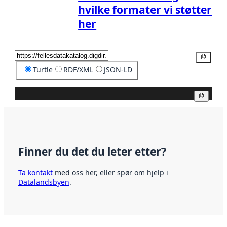
hvilke formater vi støtter
her
Kopier
Turtle
RDF/XML
JSON-LD
Kopier
Finner du det du leter etter?
Ta kontakt
med oss her, eller spør om hjelp i
Datalandsbyen
.