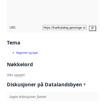
Les mer om
metadatakvalitet
her
URI:
Kopier
Tema
Regioner og byer
Nøkkelord
Ikke oppgitt
Diskusjoner på Datalandsbyen
0
Ingen diskusjoner funnet