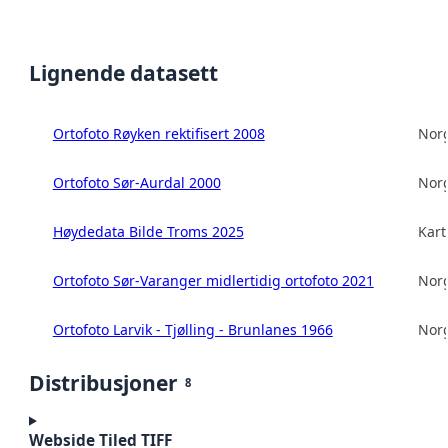
Lignende datasett
Ortofoto Røyken rektifisert 2008
Norg
Ortofoto Sør-Aurdal 2000
Norg
Høydedata Bilde Troms 2025
Kart
Ortofoto Sør-Varanger midlertidig ortofoto 2021
Norg
Ortofoto Larvik - Tjølling - Brunlanes 1966
Norg
Distribusjoner
8
Webside Tiled TIFF