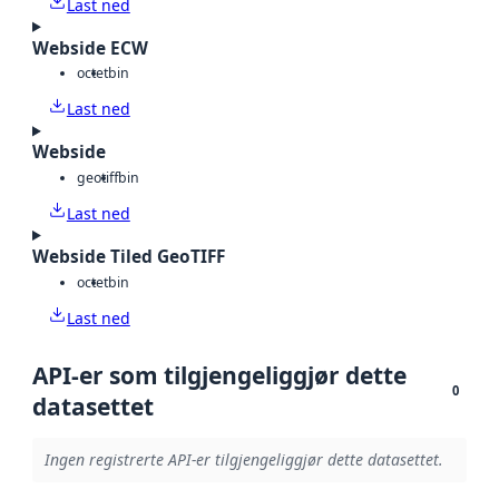
Last ned
Webside ECW
octet
bin
Last ned
Webside
geotiff
bin
Last ned
Webside Tiled GeoTIFF
octet
bin
Last ned
API-er som tilgjengeliggjør dette
0
datasettet
Ingen registrerte API-er tilgjengeliggjør dette datasettet.