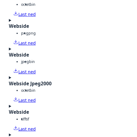
octet
bin
Last ned
Webside
png
png
Last ned
Webside
jpeg
bin
Last ned
Webside Jpeg2000
octet
bin
Last ned
Webside
tiff
tif
Last ned