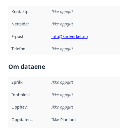
Kontaktpunkt
:
Ikke oppgitt
Nettside
:
Ikke oppgitt
E-post
:
info@kartverket.no
Telefon
:
Ikke oppgitt
Om dataene
Språk
:
Ikke oppgitt
Innholdsleverandører
Ikke oppgitt
:
Opphav
:
Ikke oppgitt
Oppdateringsfrekvens
Ikke Planlagt
: