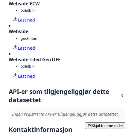
Webside ECW
octet
bin
Last ned
Webside
geotiff
bin
Last ned
Webside Tiled GeoTIFF
octet
bin
Last ned
API-er som tilgjengeliggjør dette
0
datasettet
Ingen registrerte API-er tilgjengeliggjør dette datasettet.
Skjul tomme rader
Kontaktinformasjon