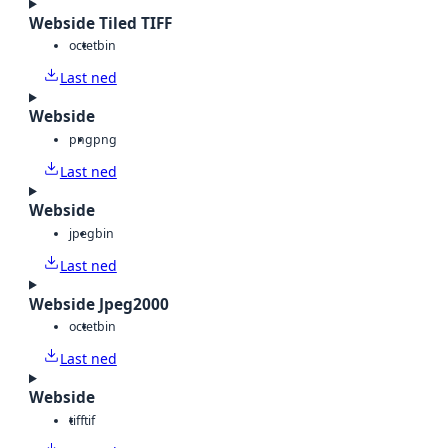
Webside Tiled TIFF
octet
bin
Last ned
Webside
png
png
Last ned
Webside
jpeg
bin
Last ned
Webside Jpeg2000
octet
bin
Last ned
Webside
tiff
tif