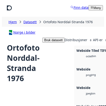
Hopp til hovedinnhold
Finn data
Meny
Hjem
Datasett
Ortofoto Norddal-Stranda 1976
Norge i bilder
Distribusjoner
API-er
Bruk datasett
8
Ortofoto
Webside Tiled TIF
Norddal-
bin
octet
Stranda
Webside
png
1976
png
Webside
bin
jpeg