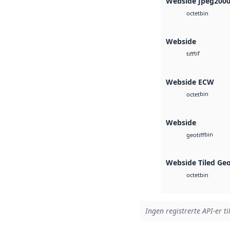
Webside Jpeg200
bin
octet
Webside
tif
tiff
Webside ECW
bin
octet
Webside
bin
geotiff
Webside Tiled Ge
bin
octet
Ingen registrerte API-er ti