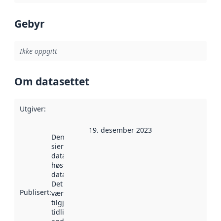
Gebyr
Ikke oppgitt
Om datasettet
Utgiver
:
19. desember 2023
Denne datoen
sier når
datasettet ble
høstet av
data.norge.no.
Det kan ha
Publisert
:
vært
tilgjengelig
tidligere