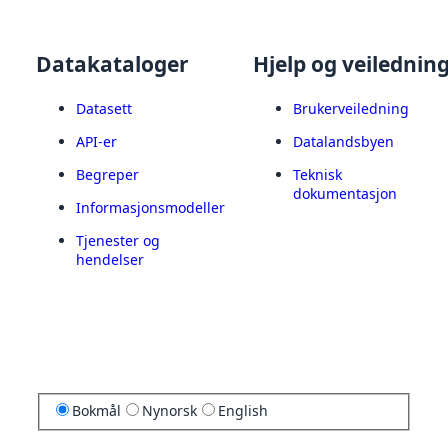
Datakataloger
Hjelp og veilednin
Datasett
Brukerveiledning
API-er
Datalandsbyen
Begreper
Teknisk
dokumentasjon
Informasjonsmodeller
Tjenester og
hendelser
Bokmål
Nynorsk
English