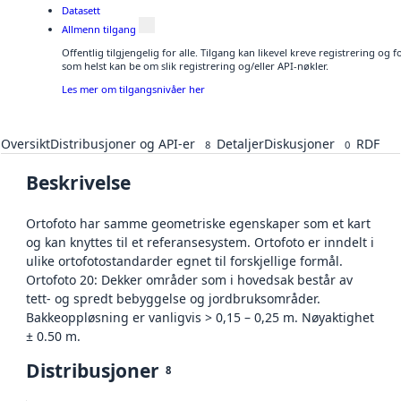
Datasett
Allmenn tilgang
Offentlig tilgjengelig for alle. Tilgang kan likevel kreve registrering og
som helst kan be om slik registrering og/eller API-nøkler.
Les mer om tilgangsnivåer her
Oversikt
Distribusjoner og API-er
Detaljer
Diskusjoner
RDF
8
0
Beskrivelse
Ortofoto har samme geometriske egenskaper som et kart
og kan knyttes til et referansesystem. Ortofoto er inndelt i
ulike ortofotostandarder egnet til forskjellige formål.
Ortofoto 20: Dekker områder som i hovedsak består av
tett- og spredt bebyggelse og jordbruksområder.
Bakkeoppløsning er vanligvis > 0,15 – 0,25 m. Nøyaktighet
± 0.50 m.
Distribusjoner
8