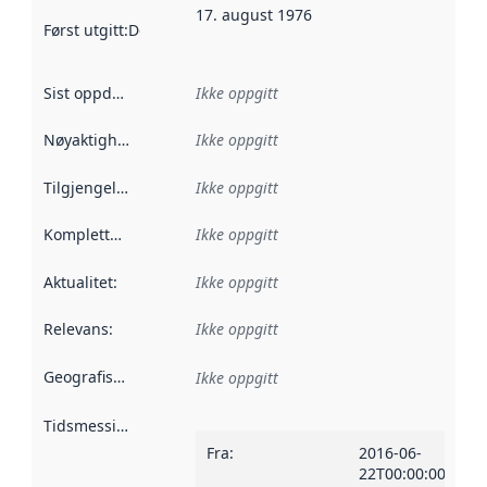
17. august 1976
Først utgitt
:
Denne datoen sier når dataene i dette datasettet 
Sist oppdatert
:
Ikke oppgitt
Nøyaktighet
:
Ikke oppgitt
Tilgjengelighet
:
Ikke oppgitt
Kompletthet
:
Ikke oppgitt
Aktualitet
:
Ikke oppgitt
Relevans
:
Ikke oppgitt
Geografisk avgrensning
:
Ikke oppgitt
Tidsmessig avgrensning
:
Fra
:
2016-06-
22T00:00:00Z