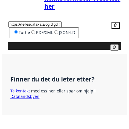
her
Kopier
Turtle
RDF/XML
JSON-LD
Kopier
Finner du det du leter etter?
Ta kontakt
med oss her, eller spør om hjelp i
Datalandsbyen
.