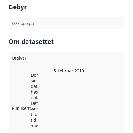
Gebyr
Ikke oppgitt
Om datasettet
Utgiver
:
5. februar 2019
Denne datoen
sier når
datasettet ble
høstet av
data.norge.no.
Det kan ha
Publisert
:
vært
tilgjengelig
tidligere
andre steder.