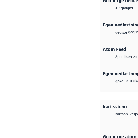
Geonorge nedla
gml
gml
API
Egen nedlastnin
geojs
geojson
Atom Feed
xm
Åpen lisens
Egen nedlastnin
geopacka
gpkg
kart.ssb.no
kartapplikasj
Geonorge atom 