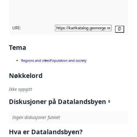
metadatakvalitet
her
URI:
Kopier
Tema
Regions and cities
Population and society
Nøkkelord
Ikke oppgitt
Diskusjoner på Datalandsbyen
0
Ingen diskusjoner funnet
Hva er Datalandsbyen?