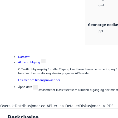
gml
Geonorge nedla
ppt
Datasett
Allmenn tilgang
Offentlig tilgjengelig for alle. Tilgang kan likevel kreve registrering o
helst kan be om slik registrering og/eller API-nøkler.
Les mer om tilgangsnivåer her
Åpne data
Datasettet er klassifisert som allmenn tilgang og har mins
Oversikt
Distribusjoner og API-er
Detaljer
Diskusjoner
RDF
10
0
Beskrivelse