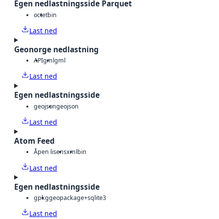
Egen nedlastningsside Parquet
octet
bin
Last ned
Geonorge nedlastning
API
gml
gml
Last ned
Egen nedlastningsside
geojson
geojson
Last ned
Atom Feed
Åpen lisens
xml
bin
Last ned
Egen nedlastningsside
gpkg
geopackage+sqlite3
Last ned