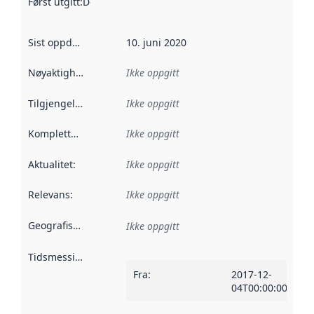
Først utgitt
:
Denne datoen sier når dataene i dette datasettet 
Sist oppdatert
:
10. juni 2020
Nøyaktighet
:
Ikke oppgitt
Tilgjengelighet
:
Ikke oppgitt
Kompletthet
:
Ikke oppgitt
Aktualitet
:
Ikke oppgitt
Relevans
:
Ikke oppgitt
Geografisk avgrensning
:
Ikke oppgitt
Tidsmessig avgrensning
:
Fra
:
2017-12-
04T00:00:00Z