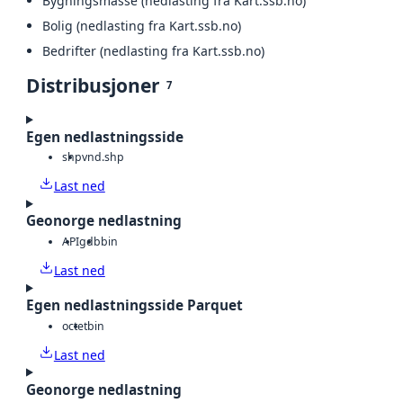
Bygningsmasse (nedlasting fra Kart.ssb.no)
Bolig (nedlasting fra Kart.ssb.no)
Bedrifter (nedlasting fra Kart.ssb.no)
Distribusjoner
7
Egen nedlastningsside
shp
vnd.shp
Last ned
Geonorge nedlastning
API
gdb
bin
Last ned
Egen nedlastningsside Parquet
octet
bin
Last ned
Geonorge nedlastning