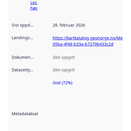
Les mer om
høsting her
Sist oppdatert
:
28. februar 2026
Landingsside
:
https://kartkatalog.geonorge.no/Metad
05ba-4f48-b33a-b7270b433c2d
Dokumentasjon
:
Ikke oppgitt
Datasettype
:
Ikke oppgitt
God (72%)
Metadatakvalitet
er en indikator
på hvor godt
datasettene er
beskrevet ved
Metadatakvalitet
:
hjelp
avmetadata.
Les mer om