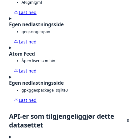
API
gml
gml
Last ned
Egen nedlastningsside
geojson
geojson
Last ned
Atom Feed
Åpen lisens
xml
bin
Last ned
Egen nedlastningsside
gpkg
geopackage+sqlite3
Last ned
API-er som tilgjengeliggjør dette
3
datasettet