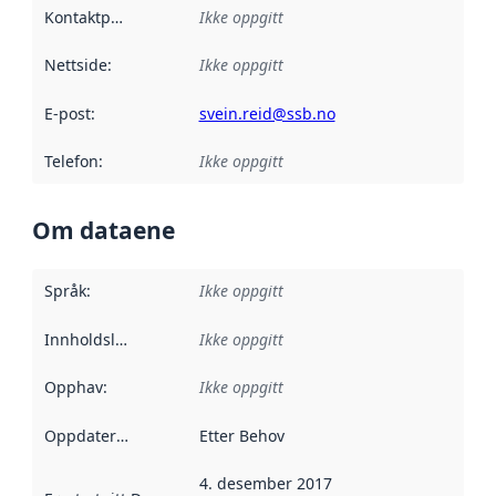
Kontaktpunkt
:
Ikke oppgitt
Nettside
:
Ikke oppgitt
E-post
:
svein.reid@ssb.no
Telefon
:
Ikke oppgitt
Om dataene
Språk
:
Ikke oppgitt
Innholdsleverandører
Ikke oppgitt
:
Opphav
:
Ikke oppgitt
Oppdateringsfrekvens
Etter Behov
:
4. desember 2017