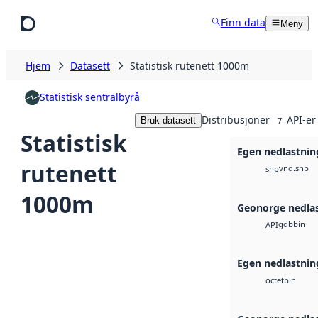
Hopp til hovedinnhold
Finn data
Meny
Hjem
Datasett
Statistisk rutenett 1000m
Statistisk sentralbyrå
Distribusjoner
API-er
Bruk datasett
7
Statistisk
Egen nedlastnin
rutenett
vnd.shp
shp
1000m
Geonorge nedla
gdb
bin
API
Egen nedlastnin
bin
octet