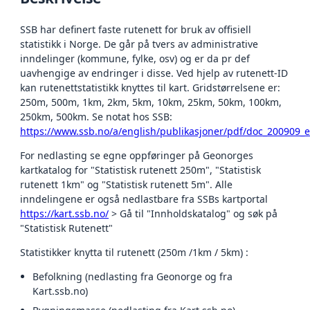
SSB har definert faste rutenett for bruk av offisiell
statistikk i Norge. De går på tvers av administrative
inndelinger (kommune, fylke, osv) og er da pr def
uavhengige av endringer i disse. Ved hjelp av rutenett-ID
kan rutenettstatistikk knyttes til kart. Gridstørrelsene er:
250m, 500m, 1km, 2km, 5km, 10km, 25km, 50km, 100km,
250km, 500km. Se notat hos SSB:
https://www.ssb.no/a/english/publikasjoner/pdf/doc_200909_
For nedlasting se egne oppføringer på Geonorges
kartkatalog for "Statistisk rutenett 250m", "Statistisk
rutenett 1km" og "Statistisk rutenett 5m". Alle
inndelingene er også nedlastbare fra SSBs kartportal
https://kart.ssb.no/
> Gå til "Innholdskatalog" og søk på
"Statistisk Rutenett"
Statistikker knytta til rutenett (250m /1km / 5km) :
Befolkning (nedlasting fra Geonorge og fra
Kart.ssb.no)