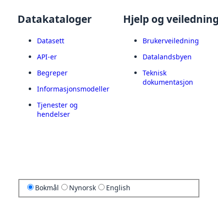
Datakataloger
Hjelp og veilednin
Datasett
Brukerveiledning
API-er
Datalandsbyen
Begreper
Teknisk
dokumentasjon
Informasjonsmodeller
Tjenester og
hendelser
Bokmål
Nynorsk
English