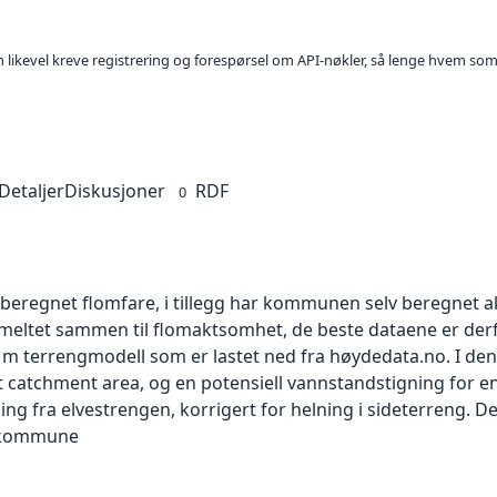
kan likevel kreve registrering og forespørsel om API-nøkler, så lenge hvem som
Detaljer
Diskusjoner
RDF
0
 beregnet flomfare, i tillegg har kommunen selv beregnet
meltet sammen til flomaktsomhet, de beste dataene er derfo
m terrengmodell som er lastet ned fra høydedata.no. I denne
t catchment area, og en potensiell vannstandstigning for en 
g fra elvestrengen, korrigert for helning i sideterreng. De
 kommune