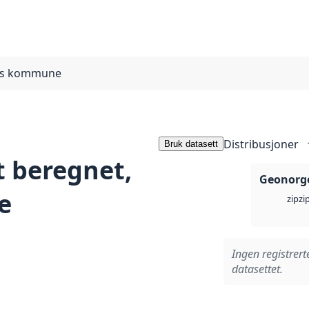
ros kommune
Distribusjoner
Bruk datasett
 beregnet,
Geonorge
e
zi
zip
Ingen registrert
datasettet.