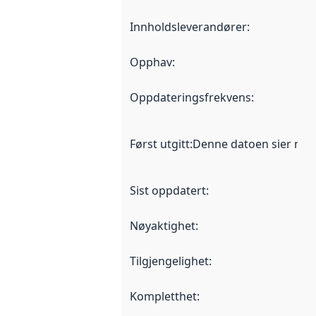
Innholdsleverandører
:
Opphav
:
Oppdateringsfrekvens
:
Først utgitt
:
Denne datoen sier når d
Sist oppdatert
:
Nøyaktighet
:
Tilgjengelighet
:
Kompletthet
: