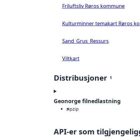
Friluftsliv Røros kommune
Kulturminner temakart Røros 
Sand_Grus_Ressurs
Viltkart
Distribusjoner
1
Geonorge filnedlastning
zip
zip
API-er som tilgjengelig