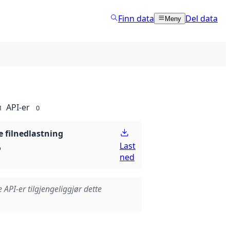
Finn data
Del data
Meny
API-er
1
0
 filnedlastning
Last
p
ned
e API-er tilgjengeliggjør dette