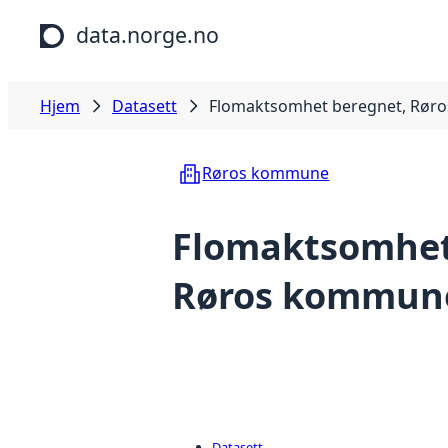
Hopp til hovedinnhold
data.norge.no
Hjem
Datasett
Flomaktsomhet beregnet, Rø
Røros kommune
Flomaktsomhet
Røros kommun
Datasett