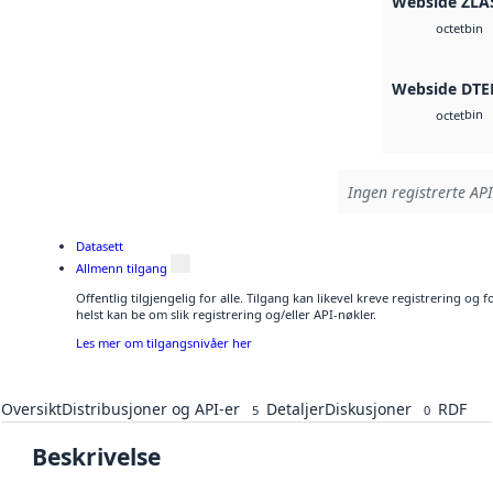
Webside ZLA
bin
octet
Webside DTE
bin
octet
Ingen registrerte API
Datasett
Allmenn tilgang
Offentlig tilgjengelig for alle. Tilgang kan likevel kreve registrering o
helst kan be om slik registrering og/eller API-nøkler.
Les mer om tilgangsnivåer her
Oversikt
Distribusjoner og API-er
Detaljer
Diskusjoner
RDF
5
0
Beskrivelse