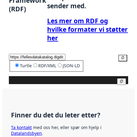
Framework
sender med.
(RDF)
Les mer om RDF og
hvilke formater vi støtter
her
Kopier
Turtle
RDF/XML
JSON-LD
Kopier
Finner du det du leter etter?
Ta kontakt
med oss her, eller spør om hjelp i
Datalandsbyen
.