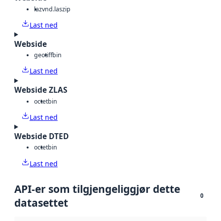
laz
vnd.laszip
Last ned
Webside
geotiff
bin
Last ned
Webside ZLAS
octet
bin
Last ned
Webside DTED
octet
bin
Last ned
API-er som tilgjengeliggjør dette
0
datasettet