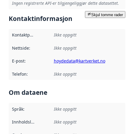
Ingen registrerte API-er tilgjengeliggjør dette datasettet.
Skjul tomme rader
Kontaktinformasjon
Kontaktpunkt
:
Ikke oppgitt
Nettside
:
Ikke oppgitt
E-post
:
hoydedata@kartverket.no
Telefon
:
Ikke oppgitt
Om dataene
Språk
:
Ikke oppgitt
Innholdsleverandører
Ikke oppgitt
: