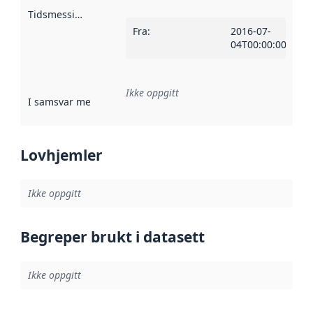
Tidsmessig avgrensning
:
Fra
:
2016-07-
04T00:00:00Z
Ikke oppgitt
I samsvar med
:
Referanse til en implementasjonsregel eller a
Lovhjemler
Ikke oppgitt
Begreper brukt i datasett
Ikke oppgitt