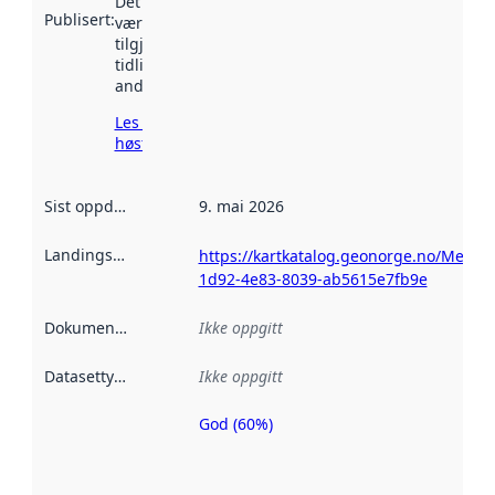
Det kan ha
Publisert
:
vært
tilgjengelig
tidligere
andre steder.
Les mer om
høsting her
Sist oppdatert
:
9. mai 2026
Landingsside
:
https://kartkatalog.geonorge.no/Metad
1d92-4e83-8039-ab5615e7fb9e
Dokumentasjon
:
Ikke oppgitt
Datasettype
:
Ikke oppgitt
God (60%)
Metadatakvalitet
er en indikator
på hvor godt