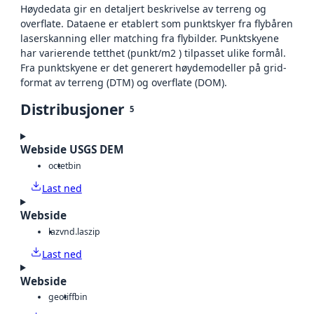
Høydedata gir en detaljert beskrivelse av terreng og
overflate. Dataene er etablert som punktskyer fra flybåren
laserskanning eller matching fra flybilder. Punktskyene
har varierende tetthet (punkt/m2 ) tilpasset ulike formål.
Fra punktskyene er det generert høydemodeller på grid-
format av terreng (DTM) og overflate (DOM).
Distribusjoner
5
Webside USGS DEM
octet
bin
Last ned
Webside
laz
vnd.laszip
Last ned
Webside
geotiff
bin