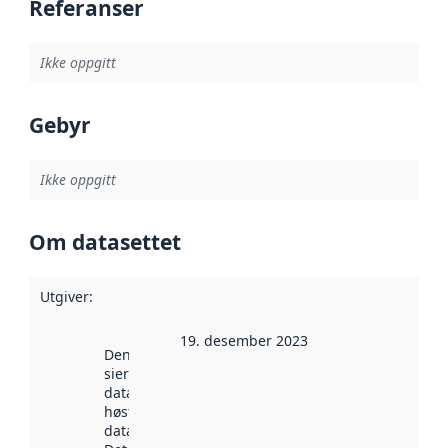
Referanser
Ikke oppgitt
Gebyr
Ikke oppgitt
Om datasettet
Utgiver
:
19. desember 2023
Denne datoen
sier når
datasettet ble
høstet av
data.norge.no.