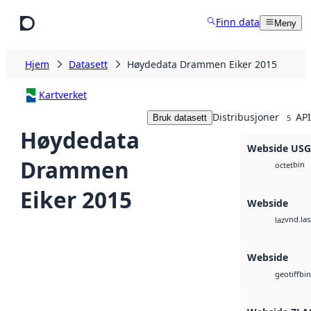
Hopp til hovedinnhold
Finn data
Meny
Hjem
Datasett
Høydedata Drammen Eiker 2015
Kartverket
Distribusjoner
API
Bruk datasett
5
Høydedata
Webside US
Drammen
bin
octet
Eiker 2015
Webside
vnd.las
laz
Webside
bin
geotiff