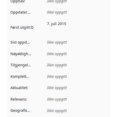
Opphav
:
Ikke oppgitt
Oppdateringsfrekvens
Ikke oppgitt
:
7. juli 2015
Først utgitt
:
Denne datoen sier når dataene i dette datasettet 
Sist oppdatert
:
Ikke oppgitt
Nøyaktighet
:
Ikke oppgitt
Tilgjengelighet
:
Ikke oppgitt
Kompletthet
:
Ikke oppgitt
Aktualitet
:
Ikke oppgitt
Relevans
:
Ikke oppgitt
Geografisk avgrensning
:
Ikke oppgitt