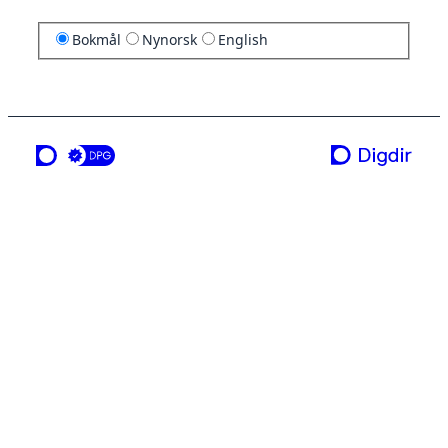
Bokmål
Nynorsk
English
en tjeneste fra