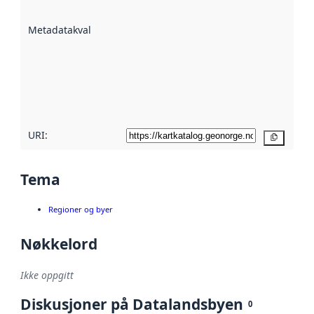
datasettene er
beskrevet ved
Metadatakvalitet
:
hjelp
avmetadata.
Les mer om
metadatakvalitet
her
URI:
Kopier
Tema
Regioner og byer
Nøkkelord
Ikke oppgitt
Diskusjoner på Datalandsbyen
0