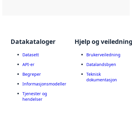
Datakataloger
Hjelp og veilednin
Datasett
Brukerveiledning
API-er
Datalandsbyen
Begreper
Teknisk
dokumentasjon
Informasjonsmodeller
Tjenester og
hendelser