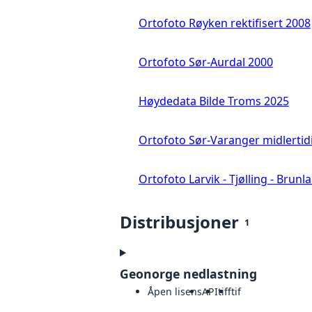
Ortofoto Røyken rektifisert 2008
Ortofoto Sør-Aurdal 2000
Høydedata Bilde Troms 2025
Ortofoto Sør-Varanger midlertid
Ortofoto Larvik - Tjølling - Brunl
Distribusjoner
1
Geonorge nedlastning
Åpen lisens
API
tiff
tif