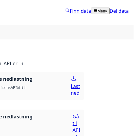
Finn data
Del data
Meny
API-er
1
1
 nedlastning
Last
API
tiff
tif
lisens
ned
 nedlastning
Gå
til
API