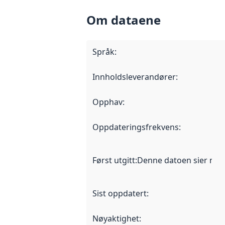
Om dataene
Språk
:
Innholdsleverandører
:
Opphav
:
Oppdateringsfrekvens
:
Først utgitt
:
Denne datoen sier når d
Sist oppdatert
:
Nøyaktighet
: