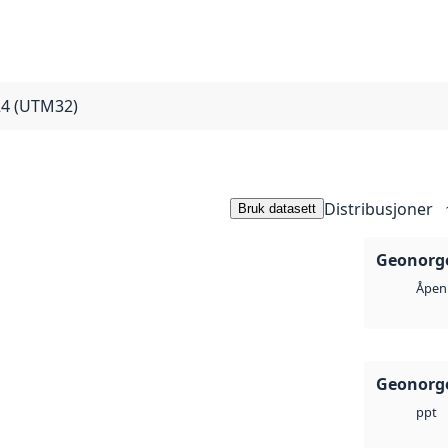
024 (UTM32)
Distribusjoner
Bruk datasett
Geonorge
Åpen 
Geonorge
ppt