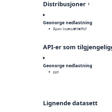
Distribusjoner
1
Geonorge nedlastning
Åpen lisens
API
tiff
tif
API-er som tilgjengelig
Geonorge nedlastning
ppt
Lignende datasett