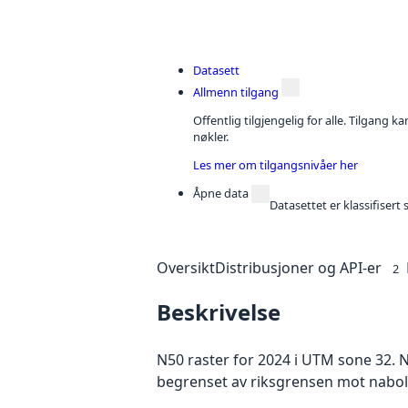
Datasett
Allmenn tilgang
Offentlig tilgjengelig for alle. Tilgang 
nøkler.
Les mer om tilgangsnivåer her
Åpne data
Datasettet er klassifiser
Oversikt
Distribusjoner og API-er
2
Beskrivelse
N50 raster for 2024 i UTM sone 32. N
begrenset av riksgrensen mot nabola