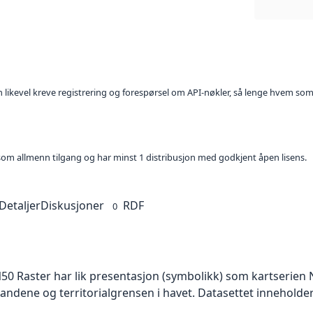
kan likevel kreve registrering og forespørsel om API-nøkler, så lenge hvem som
t som allmenn tilgang og har minst 1 distribusjon med godkjent åpen lisens.
Detaljer
Diskusjoner
RDF
0
50 Raster har lik presentasjon (symbolikk) som kartserien 
ndene og territorialgrensen i havet. Datasettet inneholde