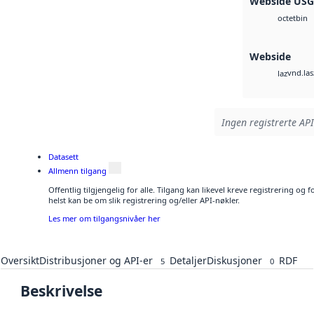
Webside US
bin
octet
Webside
vnd.las
laz
Ingen registrerte API
Datasett
Allmenn tilgang
Offentlig tilgjengelig for alle. Tilgang kan likevel kreve registrering o
helst kan be om slik registrering og/eller API-nøkler.
Les mer om tilgangsnivåer her
Oversikt
Distribusjoner og API-er
Detaljer
Diskusjoner
RDF
5
0
Beskrivelse