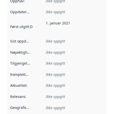
Opphav
:
Ikke oppgitt
Oppdateringsfrekvens
Ikke oppgitt
:
1. januar 2021
Først utgitt
:
Denne datoen sier når dataene i dette datasettet 
Sist oppdatert
:
Ikke oppgitt
Nøyaktighet
:
Ikke oppgitt
Tilgjengelighet
:
Ikke oppgitt
Kompletthet
:
Ikke oppgitt
Aktualitet
:
Ikke oppgitt
Relevans
:
Ikke oppgitt
Geografisk avgrensning
:
Ikke oppgitt