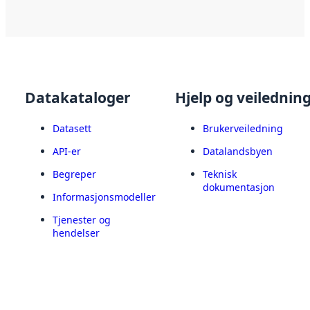
Datakataloger
Hjelp og veilednin
Datasett
Brukerveiledning
API-er
Datalandsbyen
Begreper
Teknisk
dokumentasjon
Informasjonsmodeller
Tjenester og
hendelser