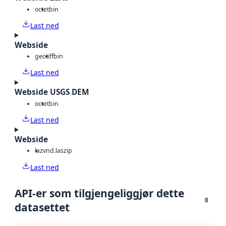
octet
bin
Last ned
Webside
geotiff
bin
Last ned
Webside USGS DEM
octet
bin
Last ned
Webside
laz
vnd.laszip
Last ned
API-er som tilgjengeliggjør dette
0
datasettet