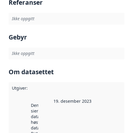
Referanser
Ikke oppgitt
Gebyr
Ikke oppgitt
Om datasettet
Utgiver
:
19. desember 2023
Denne datoen
sier når
datasettet ble
høstet av
data.norge.no.