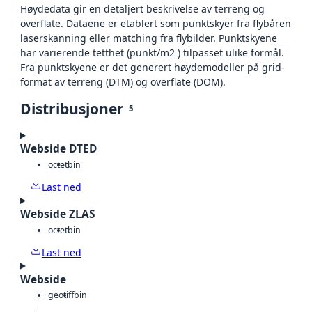
Høydedata gir en detaljert beskrivelse av terreng og
overflate. Dataene er etablert som punktskyer fra flybåren
laserskanning eller matching fra flybilder. Punktskyene
har varierende tetthet (punkt/m2 ) tilpasset ulike formål.
Fra punktskyene er det generert høydemodeller på grid-
format av terreng (DTM) og overflate (DOM).
Distribusjoner
5
Webside DTED
octet
bin
Last ned
Webside ZLAS
octet
bin
Last ned
Webside
geotiff
bin