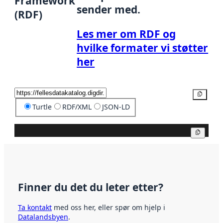
Framework
sender med.
(RDF)
Les mer om RDF og
hvilke formater vi støtter
her
Kopier
Turtle
RDF/XML
JSON-LD
Kopier
Finner du det du leter etter?
Ta kontakt
med oss her, eller spør om hjelp i
Datalandsbyen
.