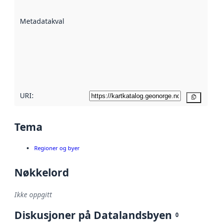
datasettene er
beskrevet ved
Metadatakvalitet
:
hjelp
avmetadata.
Les mer om
metadatakvalitet
her
URI:
Kopier
Tema
Regioner og byer
Nøkkelord
Ikke oppgitt
Diskusjoner på Datalandsbyen
0