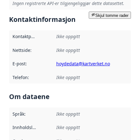
Ingen registrerte API-er tilgjengeliggjør dette datasettet.
Skjul tomme rader
Kontaktinformasjon
Kontaktpunkt
:
Ikke oppgitt
Nettside
:
Ikke oppgitt
E-post
:
hoydedata@kartverket.no
Telefon
:
Ikke oppgitt
Om dataene
Språk
:
Ikke oppgitt
Innholdsleverandører
Ikke oppgitt
: