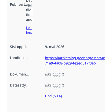
Det kan ha
Publisert
:
vært
tilgjengelig
tidligere
andre steder.
Les mer om
høsting her
Sist oppdatert
:
9. mai 2026
Landingsside
:
https://kartkatalog.geonorge.no/Metad
71a9-4a08-b929-fe2ed517f3e6
Dokumentasjon
:
Ikke oppgitt
Datasettype
:
Ikke oppgitt
God (60%)
Metadatakvalitet
er en indikator
på hvor godt