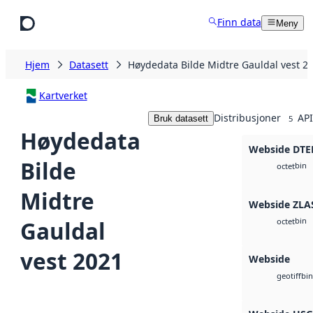
Hopp til hovedinnhold
Finn data
Meny
Hjem
Datasett
Høydedata Bilde Midtre Gauldal vest 2
Kartverket
Distribusjoner
API
Bruk datasett
5
Høydedata
Webside DTE
Bilde
bin
octet
Midtre
Webside ZLA
bin
Gauldal
octet
vest 2021
Webside
bin
geotiff