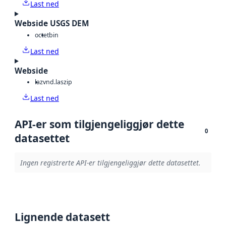
Last ned
Webside USGS DEM
octet
bin
Last ned
Webside
laz
vnd.laszip
Last ned
API-er som tilgjengeliggjør dette
0
datasettet
Ingen registrerte API-er tilgjengeliggjør dette datasettet.
Lignende datasett