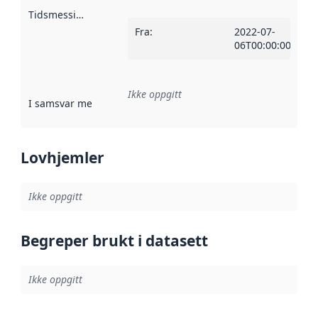
Tidsmessig avgrensning
:
Fra
:
2022-07-
06T00:00:00Z
Ikke oppgitt
I samsvar med
:
Referanse til en implementasjonsregel eller a
Lovhjemler
Ikke oppgitt
Begreper brukt i datasett
Ikke oppgitt