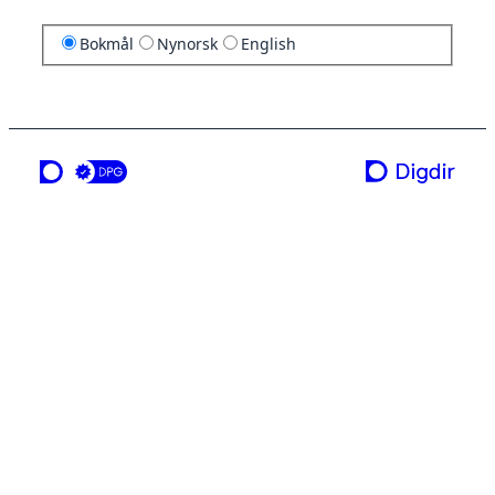
Bokmål
Nynorsk
English
en tjeneste fra