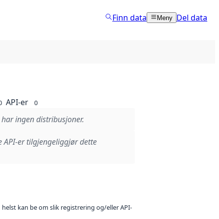
Finn data
Del data
Meny
API-er
0
0
 har ingen distribusjoner.
e API-er tilgjengeliggjør dette
 helst kan be om slik registrering og/eller API-