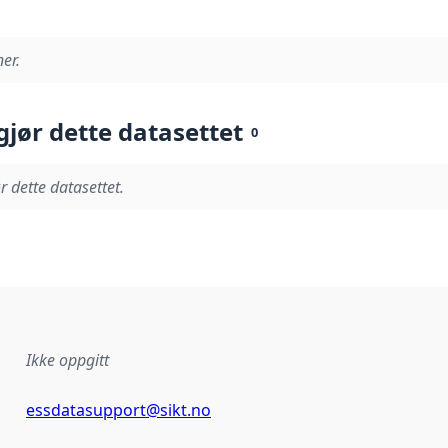
er.
gjør dette datasettet
0
r dette datasettet.
Ikke oppgitt
essdatasupport@sikt.no