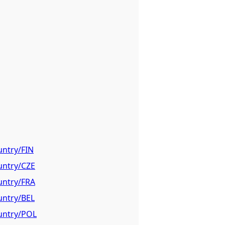
untry/FIN
untry/CZE
untry/FRA
untry/BEL
ountry/POL