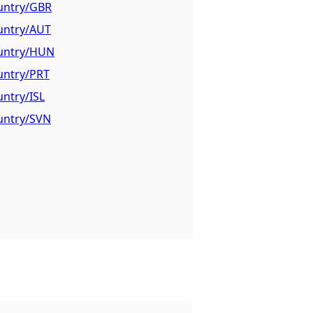
ountry/GBR
ountry/AUT
ountry/HUN
ountry/PRT
untry/ISL
ountry/SVN
 grunn for opprettelsen av datasettet.