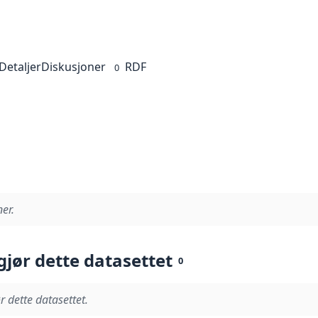
Detaljer
Diskusjoner
RDF
0
er.
gjør dette datasettet
0
r dette datasettet.