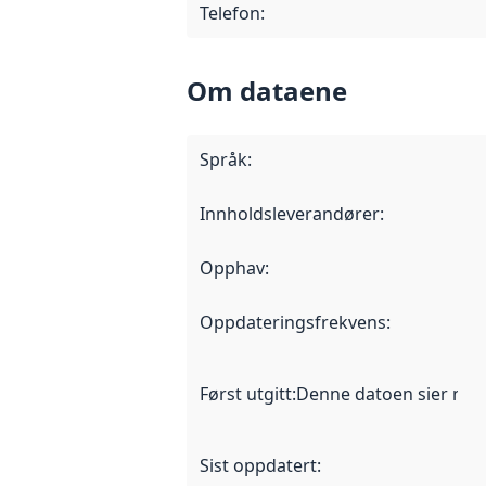
Telefon
:
Om dataene
Språk
:
Innholdsleverandører
:
Opphav
:
Oppdateringsfrekvens
:
Først utgitt
:
Denne datoen sier når d
Sist oppdatert
: