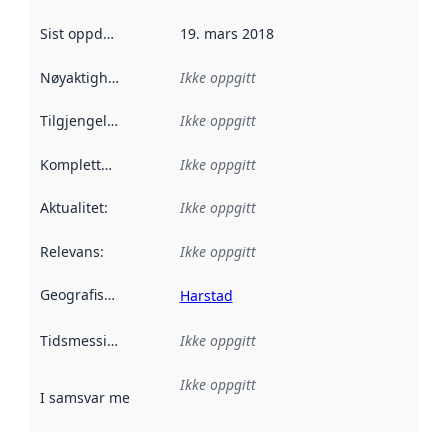
Sist oppdatert
:
19. mars 2018
Nøyaktighet
:
Ikke oppgitt
Tilgjengelighet
:
Ikke oppgitt
Kompletthet
:
Ikke oppgitt
Aktualitet
:
Ikke oppgitt
Relevans
:
Ikke oppgitt
Geografisk avgrensning
:
Harstad
Tidsmessig avgrensning
Ikke oppgitt
:
Ikke oppgitt
I samsvar med
:
Referanse til en implementasjonsregel eller a