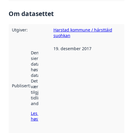
Om datasettet
Utgiver
:
Harstad kommune / hársttáid
suohkan
19. desember 2017
Denne datoen
sier når
datasettet ble
høstet av
data.norge.no.
Det kan ha
Publisert
:
vært
tilgjengelig
tidligere
andre steder.
Les mer om
høsting her