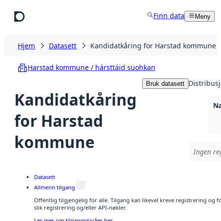
Hopp til hovedinnhold
Finn data
Meny
Hjem
Datasett
Kandidatkåring for Harstad kommune
Harstad kommune / hársttáid suohkan
Distribus
Bruk datasett
Kandidatkåring
Na
for Harstad
kommune
Ingen reg
Datasett
Allmenn tilgang
Offentlig tilgjengelig for alle. Tilgang kan likevel kreve registrering o
slik registrering og/eller API-nøkler.
Les mer om tilgangsnivåer her