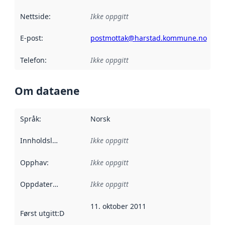
Nettside
:
Ikke oppgitt
E-post
:
postmottak@harstad.kommune.no
Telefon
:
Ikke oppgitt
Om dataene
Språk
:
Norsk
Innholdsleverandører
Ikke oppgitt
:
Opphav
:
Ikke oppgitt
Oppdateringsfrekvens
Ikke oppgitt
:
11. oktober 2011
Først utgitt
:
Denne datoen sier når dataene i dette datasettet 