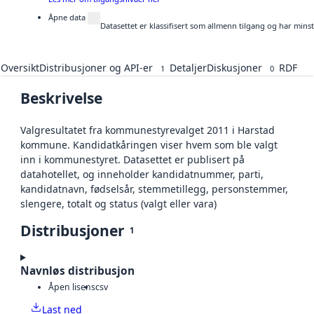
Åpne data
Datasettet er klassifisert som allmenn tilgang og har mins
Oversikt
Distribusjoner og API-er
Detaljer
Diskusjoner
RDF
1
0
Beskrivelse
Valgresultatet fra kommunestyrevalget 2011 i Harstad
kommune. Kandidatkåringen viser hvem som ble valgt
inn i kommunestyret. Datasettet er publisert på
datahotellet, og inneholder kandidatnummer, parti,
kandidatnavn, fødselsår, stemmetillegg, personstemmer,
slengere, totalt og status (valgt eller vara)
Distribusjoner
1
Navnløs distribusjon
Åpen lisens
csv
Last ned