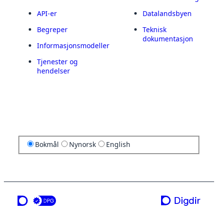
API-er
Datalandsbyen
Begreper
Teknisk
dokumentasjon
Informasjonsmodeller
Tjenester og
hendelser
Bokmål
Nynorsk
English
en tjeneste fra