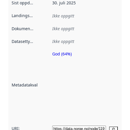
Sist oppdatert
:
30. juli 2025
Landingsside
:
Ikke oppgitt
Dokumentasjon
:
Ikke oppgitt
Datasettype
:
Ikke oppgitt
God (64%)
Metadatakvalitet
er en indikator
på hvor godt
datasettene er
beskrevet ved
Metadatakvalitet
:
hjelp
avmetadata.
Les mer om
metadatakvalitet
her
URI:
Kopier