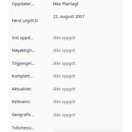
Oppdateringsfrekvens
Ikke Planlagt
:
22. august 2007
Først utgitt
:
Denne datoen sier når dataene i dette datasettet 
Sist oppdatert
:
Ikke oppgitt
Nøyaktighet
:
Ikke oppgitt
Tilgjengelighet
:
Ikke oppgitt
Kompletthet
:
Ikke oppgitt
Aktualitet
:
Ikke oppgitt
Relevans
:
Ikke oppgitt
Geografisk avgrensning
:
Ikke oppgitt
Tidsmessig avgrensning
: