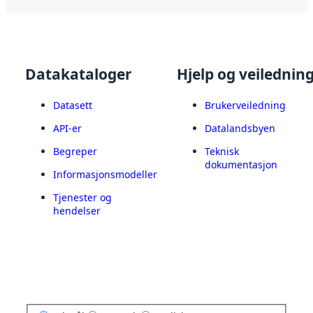
Datakataloger
Hjelp og veilednin
Datasett
Brukerveiledning
API-er
Datalandsbyen
Begreper
Teknisk
dokumentasjon
Informasjonsmodeller
Tjenester og
hendelser