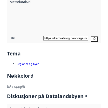
Metadatakvalitet
:
hjelp
avmetadata.
Les mer om
metadatakvalitet
her
URI:
Kopier
Tema
Regioner og byer
Nøkkelord
Ikke oppgitt
Diskusjoner på Datalandsbyen
0