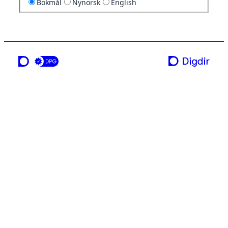
Bokmål
Nynorsk
English
en tjeneste fra