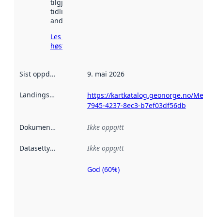
tilgjengelig
tidligere
andre steder.
Les mer om
høsting her
Sist oppdatert
:
9. mai 2026
Landingsside
:
https://kartkatalog.geonorge.no/Metad
7945-4237-8ec3-b7ef03df56db
Dokumentasjon
:
Ikke oppgitt
Datasettype
:
Ikke oppgitt
God (60%)
Metadatakvalitet
er en indikator
på hvor godt
datasettene er
beskrevet ved