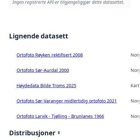
Ingen registrerte API-er tilgjengeliggjør dette datasettet.
Lignende datasett
Ortofoto Røyken rektifisert 2008
Norg
Ortofoto Sør-Aurdal 2000
Norg
Høydedata Bilde Troms 2025
Kart
Ortofoto Sør-Varanger midlertidig ortofoto 2021
Norg
Ortofoto Larvik - Tjølling - Brunlanes 1966
Norg
Distribusjoner
8