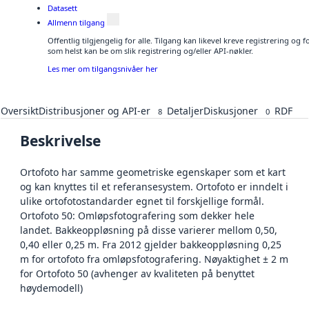
Datasett
Allmenn tilgang
Offentlig tilgjengelig for alle. Tilgang kan likevel kreve registrering og
som helst kan be om slik registrering og/eller API-nøkler.
Les mer om tilgangsnivåer her
Oversikt
Distribusjoner og API-er
Detaljer
Diskusjoner
RDF
8
0
Beskrivelse
Ortofoto har samme geometriske egenskaper som et kart
og kan knyttes til et referansesystem. Ortofoto er inndelt i
ulike ortofotostandarder egnet til forskjellige formål.
Ortofoto 50: Omløpsfotografering som dekker hele
landet. Bakkeoppløsning på disse varierer mellom 0,50,
0,40 eller 0,25 m. Fra 2012 gjelder bakkeoppløsning 0,25
m for ortofoto fra omløpsfotografering. Nøyaktighet ± 2 m
for Ortofoto 50 (avhenger av kvaliteten på benyttet
høydemodell)