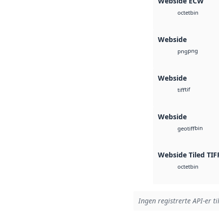
Webside ECW
bin
octet
Webside
png
png
Webside
tif
tiff
Webside
bin
geotiff
Webside Tiled TIF
bin
octet
Ingen registrerte API-er ti