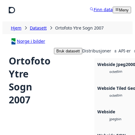
Hopp til hovedinnhold
Finn data
Meny
Hjem
Datasett
Ortofoto Ytre Sogn 2007
Norge i bilder
Distribusjoner
API-er
Bruk datasett
8
Ortofoto
Webside Jpeg200
Ytre
bin
octet
Sogn
Webside Tiled Ge
bin
2007
octet
Webside
bin
jpeg