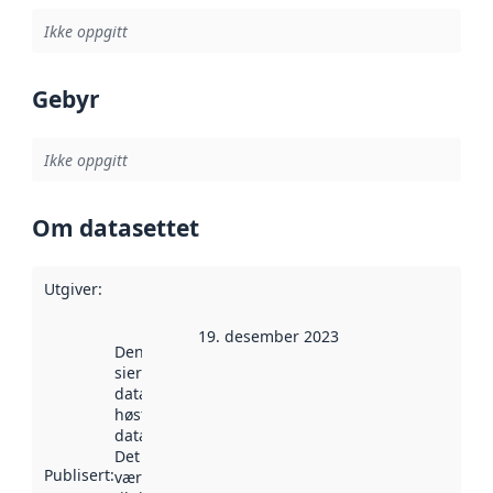
Ikke oppgitt
Gebyr
Ikke oppgitt
Om datasettet
Utgiver
:
19. desember 2023
Denne datoen
sier når
datasettet ble
høstet av
data.norge.no.
Det kan ha
Publisert
:
vært