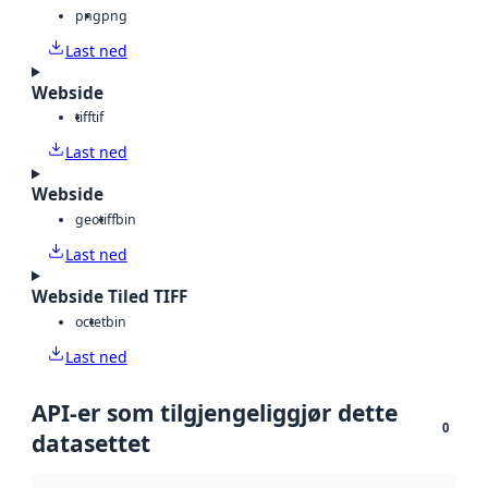
png
png
Last ned
Webside
tiff
tif
Last ned
Webside
geotiff
bin
Last ned
Webside Tiled TIFF
octet
bin
Last ned
API-er som tilgjengeliggjør dette
0
datasettet