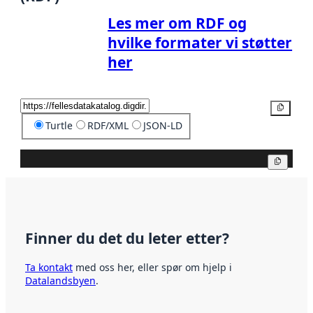
Les mer om RDF og
hvilke formater vi støtter
her
Kopier
Turtle
RDF/XML
JSON-LD
Kopier
Finner du det du leter etter?
Ta kontakt
med oss her, eller spør om hjelp i
Datalandsbyen
.