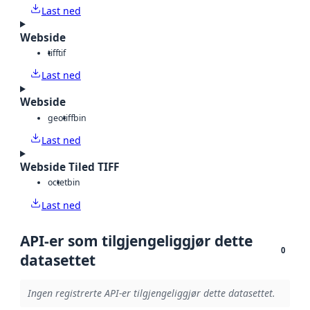
Last ned
Webside
tiff
tif
Last ned
Webside
geotiff
bin
Last ned
Webside Tiled TIFF
octet
bin
Last ned
API-er som tilgjengeliggjør dette
0
datasettet
Ingen registrerte API-er tilgjengeliggjør dette datasettet.