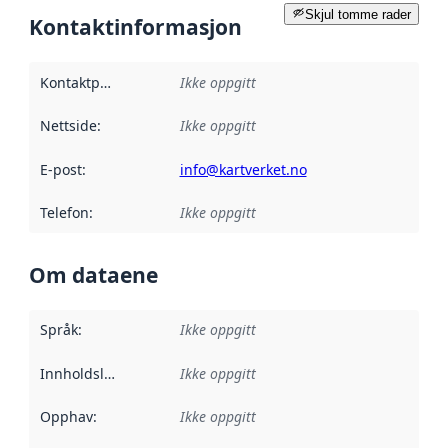
Skjul tomme rader
Kontaktinformasjon
Kontaktpunkt
:
Ikke oppgitt
Nettside
:
Ikke oppgitt
E-post
:
info@kartverket.no
Telefon
:
Ikke oppgitt
Om dataene
Språk
:
Ikke oppgitt
Innholdsleverandører
Ikke oppgitt
:
Opphav
:
Ikke oppgitt