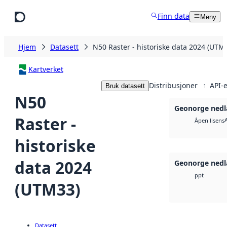
Hopp til hovedinnhold
Finn data
Meny
Hjem
Datasett
N50 Raster - historiske data 2024 (UTM
Kartverket
Distribusjoner
API-e
Bruk datasett
1
N50
Geonorge nedl
Raster -
Åpen lisens
historiske
data 2024
Geonorge nedl
ppt
(UTM33)
Datasett