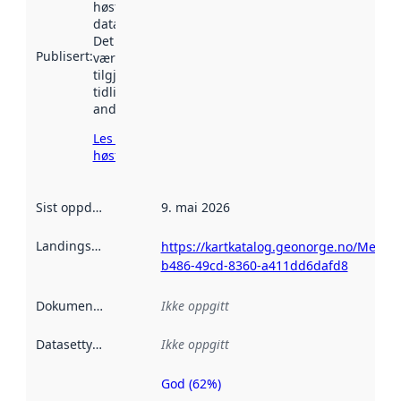
høstet av
data.norge.no.
Det kan ha
Publisert
:
vært
tilgjengelig
tidligere
andre steder.
Les mer om
høsting her
Sist oppdatert
:
9. mai 2026
Landingsside
:
https://kartkatalog.geonorge.no/Metad
b486-49cd-8360-a411dd6dafd8
Dokumentasjon
:
Ikke oppgitt
Datasettype
:
Ikke oppgitt
God (62%)
Metadatakvalitet