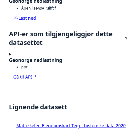
Geonorge nedlastning
Åpen lisens
API
tiff
tif
Last ned
API-er som tilgjengeliggjør dette
1
datasettet
Geonorge nedlastning
ppt
Gå til API
Lignende datasett
Matrikkelen Eiendomskart Teig - historiske data 2020