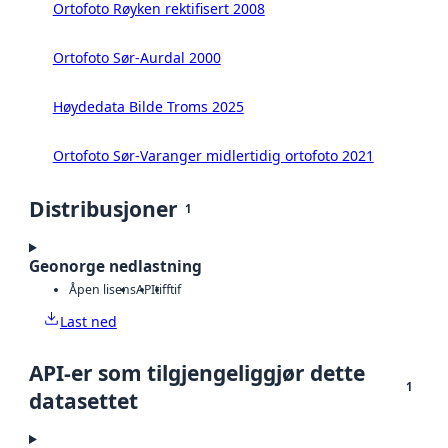
Ortofoto Røyken rektifisert 2008
Ortofoto Sør-Aurdal 2000
Høydedata Bilde Troms 2025
Ortofoto Sør-Varanger midlertidig ortofoto 2021
Distribusjoner
1
Geonorge nedlastning
Åpen lisens
API
tiff
tif
Last ned
API-er som tilgjengeliggjør dette
1
datasettet