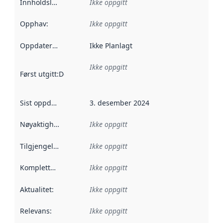
Innholdsleverandører
Ikke oppgitt
:
Opphav
:
Ikke oppgitt
Oppdateringsfrekvens
Ikke Planlagt
:
Ikke oppgitt
Først utgitt
:
Denne datoen sier når dataene i dette datasettet 
Sist oppdatert
:
3. desember 2024
Nøyaktighet
:
Ikke oppgitt
Tilgjengelighet
:
Ikke oppgitt
Kompletthet
:
Ikke oppgitt
Aktualitet
:
Ikke oppgitt
Relevans
:
Ikke oppgitt