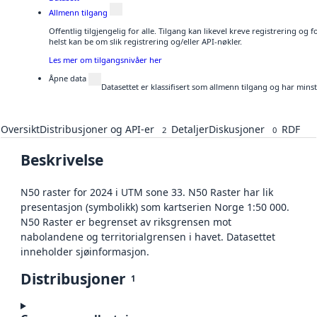
Allmenn tilgang
Offentlig tilgjengelig for alle. Tilgang kan likevel kreve registrering o
helst kan be om slik registrering og/eller API-nøkler.
Les mer om tilgangsnivåer her
Åpne data
Datasettet er klassifisert som allmenn tilgang og har mins
Oversikt
Distribusjoner og API-er
Detaljer
Diskusjoner
RDF
2
0
Beskrivelse
N50 raster for 2024 i UTM sone 33. N50 Raster har lik
presentasjon (symbolikk) som kartserien Norge 1:50 000.
N50 Raster er begrenset av riksgrensen mot
nabolandene og territorialgrensen i havet. Datasettet
inneholder sjøinformasjon.
Distribusjoner
1