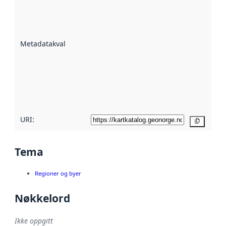
er en indikator
på hvor godt
datasettene er
beskrevet ved
Metadatakvalitet
:
hjelp
avmetadata.
Les mer om
metadatakvalitet
her
URI:
Kopier
Tema
Regioner og byer
Nøkkelord
Ikke oppgitt