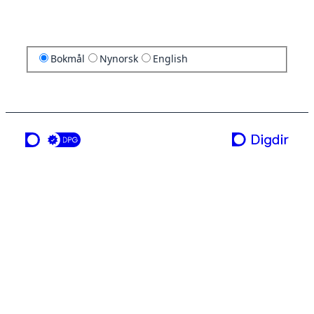
Bokmål
Nynorsk
English
en tjeneste fra