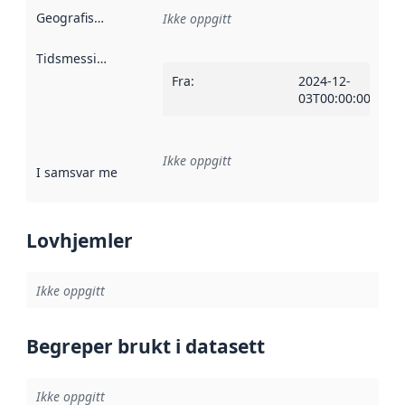
Geografisk avgrensning
:
Ikke oppgitt
Tidsmessig avgrensning
:
Fra
:
2024-12-
03T00:00:00Z
Ikke oppgitt
I samsvar med
:
Referanse til en implementasjonsregel eller a
Lovhjemler
Ikke oppgitt
Begreper brukt i datasett
Ikke oppgitt