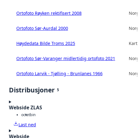
Ortofoto Røyken rektifisert 2008
Norg
Ortofoto Sør-Aurdal 2000
Norg
Høydedata Bilde Troms 2025
Kart
Ortofoto Sør-Varanger midlertidig ortofoto 2021
Norg
Ortofoto Larvik - Tjølling - Brunlanes 1966
Norg
Distribusjoner
5
Webside ZLAS
octet
bin
Last ned
Webside