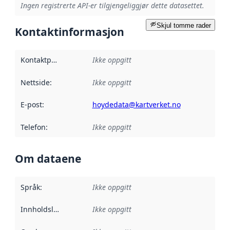
Ingen registrerte API-er tilgjengeliggjør dette datasettet.
Skjul tomme rader
Kontaktinformasjon
Kontaktpunkt
:
Ikke oppgitt
Nettside
:
Ikke oppgitt
E-post
:
hoydedata@kartverket.no
Telefon
:
Ikke oppgitt
Om dataene
Språk
:
Ikke oppgitt
Innholdsleverandører
Ikke oppgitt
: