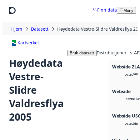
Hopp til hovedinnhold
Finn data
Meny
Hjem
Datasett
Høydedata Vestre-Slidre Valdresflya 20
Kartverket
Distribusjoner
AP
Bruk datasett
5
Høydedata
Webside ZLA
Vestre-
bin
octet
Slidre
Webside
vnd.la
Valdresflya
laz
2005
Webside US
bin
octet