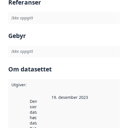
Referanser
Ikke oppgitt
Gebyr
Ikke oppgitt
Om datasettet
Utgiver
:
19. desember 2023
Denne datoen
sier når
datasettet ble
høstet av
data.norge.no.