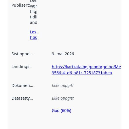
Det kan ha
Publisert
:
vært
tilgjengelig
tidligere
andre steder.
Les mer om
høsting her
Sist oppdatert
:
9. mai 2026
Landingsside
:
https://kartkatalog.geonorge.no/Metad
9566-41d6-b81c-72518731abea
Dokumentasjon
:
Ikke oppgitt
Datasettype
:
Ikke oppgitt
God (60%)
Metadatakvalitet
er en indikator
på hvor godt