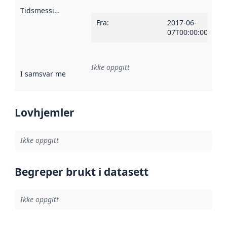
Tidsmessig avgrensning
:
Fra
:
2017-06-
07T00:00:00Z
Ikke oppgitt
I samsvar med
:
Referanse til en implementasjonsregel eller a
Lovhjemler
Ikke oppgitt
Begreper brukt i datasett
Ikke oppgitt