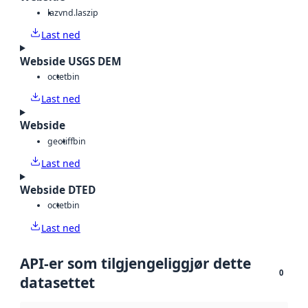
laz
vnd.laszip
Last ned
Webside USGS DEM
octet
bin
Last ned
Webside
geotiff
bin
Last ned
Webside DTED
octet
bin
Last ned
API-er som tilgjengeliggjør dette
0
datasettet