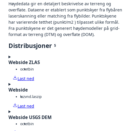
Høydedata gir en detaljert beskrivelse av terreng og
overflate. Dataene er etablert som punktskyer fra flybåren
laserskanning eller matching fra flybilder. Punktskyene
har varierende tetthet (punkt/m2 ) tilpasset ulike formål.
Fra punktskyene er det generert høydemodeller på grid-
format av terreng (DTM) og overflate (DOM).
Distribusjoner
5
Webside ZLAS
octet
bin
Last ned
Webside
laz
vnd.laszip
Last ned
Webside USGS DEM
octet
bin