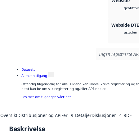
Webside
bi
geotiff
Webside DT
bin
octet
Ingen registrerte API
Datasett
Allmenn tilgang
Offentlig tilgjengelig for alle. Tilgang kan likevel kreve registrering o
helst kan be om slik registrering og/eller API-nøkler.
Les mer om tilgangsnivåer her
Oversikt
Distribusjoner og API-er
Detaljer
Diskusjoner
RDF
5
0
Beskrivelse