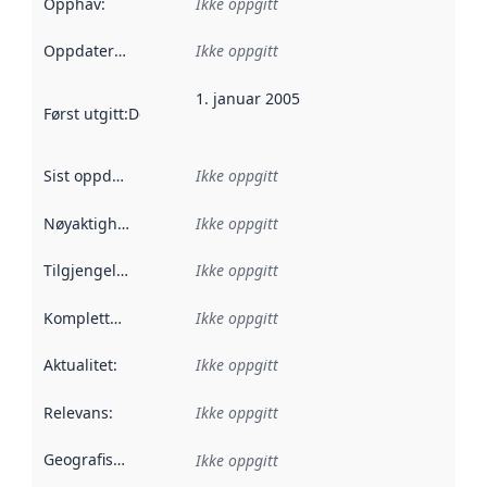
Opphav
:
Ikke oppgitt
Oppdateringsfrekvens
Ikke oppgitt
:
1. januar 2005
Først utgitt
:
Denne datoen sier når dataene i dette datasettet 
Sist oppdatert
:
Ikke oppgitt
Nøyaktighet
:
Ikke oppgitt
Tilgjengelighet
:
Ikke oppgitt
Kompletthet
:
Ikke oppgitt
Aktualitet
:
Ikke oppgitt
Relevans
:
Ikke oppgitt
Geografisk avgrensning
:
Ikke oppgitt