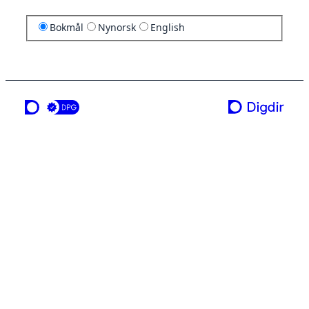
Bokmål
Nynorsk
English
en tjeneste fra