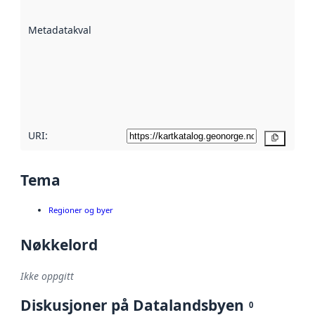
datasettene er
beskrevet ved
Metadatakvalitet
:
hjelp
avmetadata.
Les mer om
metadatakvalitet
her
URI:
Kopier
Tema
Regioner og byer
Nøkkelord
Ikke oppgitt
Diskusjoner på Datalandsbyen
0