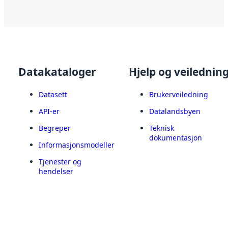
Datakataloger
Hjelp og veilednin
Datasett
Brukerveiledning
API-er
Datalandsbyen
Begreper
Teknisk
dokumentasjon
Informasjonsmodeller
Tjenester og
hendelser