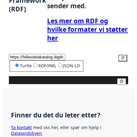
Framework
sender med.
(RDF)
Les mer om RDF og
hvilke formater vi støtter
her
Kopier
Turtle
RDF/XML
JSON-LD
Kopier
Finner du det du leter etter?
Ta kontakt
med oss her, eller spør om hjelp i
Datalandsbyen
.