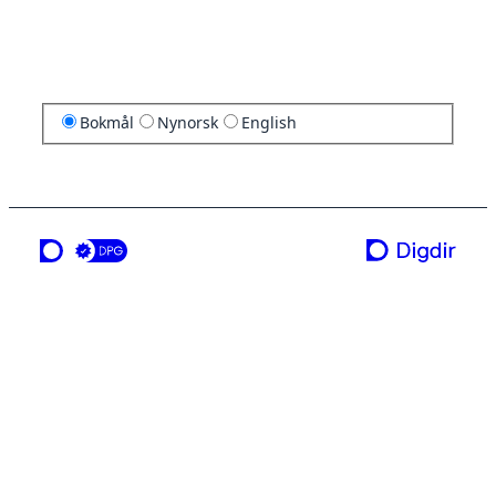
Bokmål
Nynorsk
English
en tjeneste fra