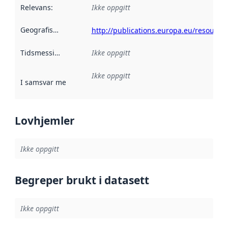
Relevans
:
Ikke oppgitt
Geografisk avgrensning
:
http://publications.europa.eu/resource
Tidsmessig avgrensning
Ikke oppgitt
:
Ikke oppgitt
I samsvar med
:
Referanse til en implementasjonsregel eller a
Lovhjemler
Ikke oppgitt
Begreper brukt i datasett
Ikke oppgitt