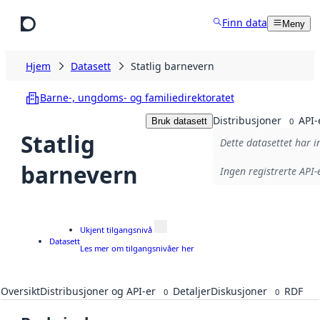
Hopp til hovedinnhold
Finn data
Meny
Hjem
Datasett
Statlig barnevern
Barne-, ungdoms- og familiedirektoratet
Distribusjoner
API-
Bruk datasett
0
Statlig
Dette datasettet har i
barnevern
Ingen registrerte API-e
Ukjent tilgangsnivå
Datasett
Les mer om tilgangsnivåer her
Oversikt
Distribusjoner og API-er
Detaljer
Diskusjoner
RDF
0
0