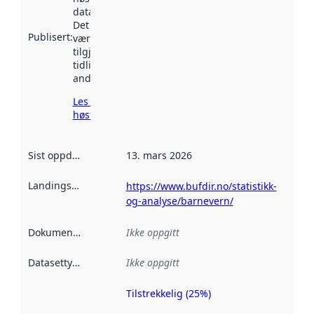
data.norge.no.
Det kan ha
Publisert
:
vært
tilgjengelig
tidligere
andre steder.
Les mer om
høsting her
Sist oppdatert
:
13. mars 2026
Landingsside
:
https://www.bufdir.no/statistikk-
og-analyse/barnevern/
Dokumentasjon
:
Ikke oppgitt
Datasettype
:
Ikke oppgitt
Tilstrekkelig (25%)
Metadatakvalitet