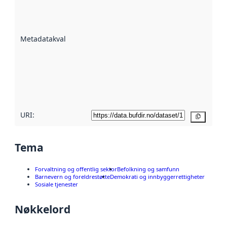
er en indikator
på hvor godt
datasettene er
beskrevet ved
Metadatakvalitet
:
hjelp
avmetadata.
Les mer om
metadatakvalitet
her
URI:
Kopier
Tema
Forvaltning og offentlig sektor
Befolkning og samfunn
Barnevern og foreldrestøtte
Demokrati og innbyggerrettigheter
Sosiale tjenester
Nøkkelord