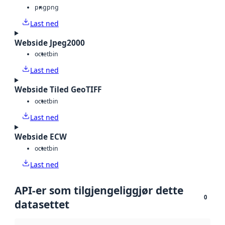
png
png
Last ned
Webside Jpeg2000
octet
bin
Last ned
Webside Tiled GeoTIFF
octet
bin
Last ned
Webside ECW
octet
bin
Last ned
API-er som tilgjengeliggjør dette
0
datasettet