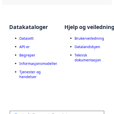
Datakataloger
Hjelp og veilednin
Datasett
Brukerveiledning
API-er
Datalandsbyen
Begreper
Teknisk
dokumentasjon
Informasjonsmodeller
Tjenester og
hendelser