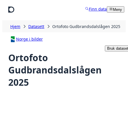
Hopp til hovedinnhold
Finn data
Meny
Hjem
Datasett
Ortofoto Gudbrandsdalslågen 2025
Norge i bilder
Bruk dataset
Ortofoto
Gudbrandsdalslågen
2025