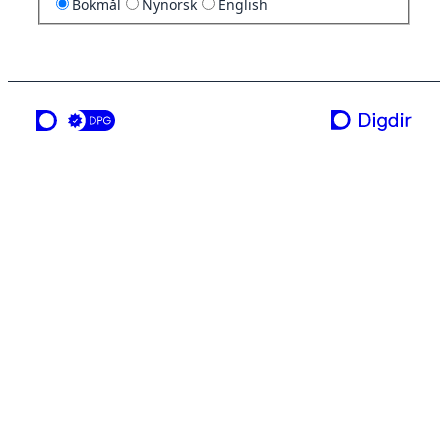
Bokmål
Nynorsk
English
en tjeneste fra