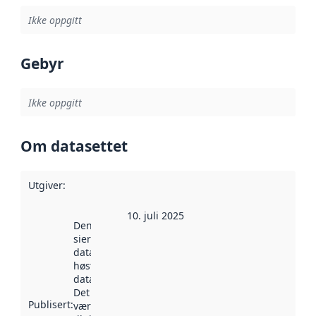
Ikke oppgitt
Gebyr
Ikke oppgitt
Om datasettet
Utgiver
:
10. juli 2025
Denne datoen
sier når
datasettet ble
høstet av
data.norge.no.
Det kan ha
Publisert
:
vært