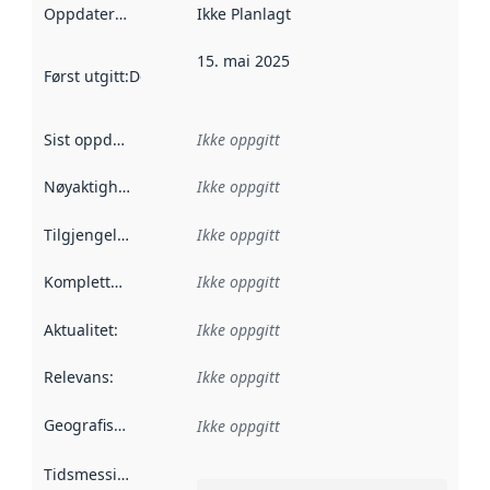
Oppdateringsfrekvens
Ikke Planlagt
:
15. mai 2025
Først utgitt
:
Denne datoen sier når dataene i dette datasettet 
Sist oppdatert
:
Ikke oppgitt
Nøyaktighet
:
Ikke oppgitt
Tilgjengelighet
:
Ikke oppgitt
Kompletthet
:
Ikke oppgitt
Aktualitet
:
Ikke oppgitt
Relevans
:
Ikke oppgitt
Geografisk avgrensning
:
Ikke oppgitt
Tidsmessig avgrensning
: