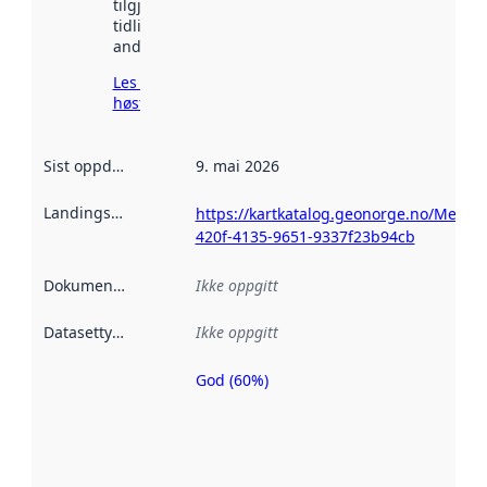
tilgjengelig
tidligere
andre steder.
Les mer om
høsting her
Sist oppdatert
:
9. mai 2026
Landingsside
:
https://kartkatalog.geonorge.no/Metad
420f-4135-9651-9337f23b94cb
Dokumentasjon
:
Ikke oppgitt
Datasettype
:
Ikke oppgitt
God (60%)
Metadatakvalitet
er en indikator
på hvor godt
datasettene er
beskrevet ved