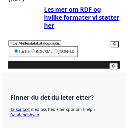
Les mer om RDF og
hvilke formater vi støtter
her
Kopier
Turtle
RDF/XML
JSON-LD
Kopier
Finner du det du leter etter?
Ta kontakt
med oss her, eller spør om hjelp i
Datalandsbyen
.