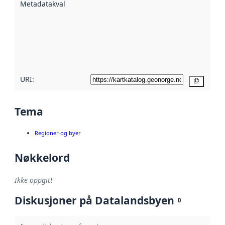
Metadatakvalitet
:
hjelp
avmetadata.
Les mer om
metadatakvalitet
her
URI:
Kopier
Tema
Regioner og byer
Nøkkelord
Ikke oppgitt
Diskusjoner på Datalandsbyen
0