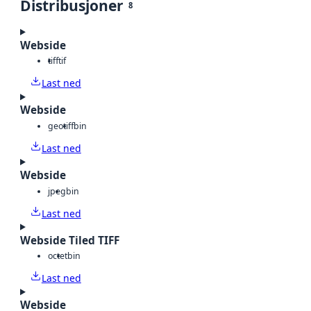
Distribusjoner
8
Webside
tiff
tif
Last ned
Webside
geotiff
bin
Last ned
Webside
jpeg
bin
Last ned
Webside Tiled TIFF
octet
bin
Last ned
Webside