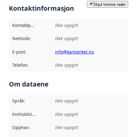
Skjul tomme rader
Kontaktinformasjon
Kontaktpunkt
:
Ikke oppgitt
Nettside
:
Ikke oppgitt
E-post
:
info@kartverket.no
Telefon
:
Ikke oppgitt
Om dataene
Språk
:
Ikke oppgitt
Innholdsleverandører
Ikke oppgitt
:
Opphav
:
Ikke oppgitt