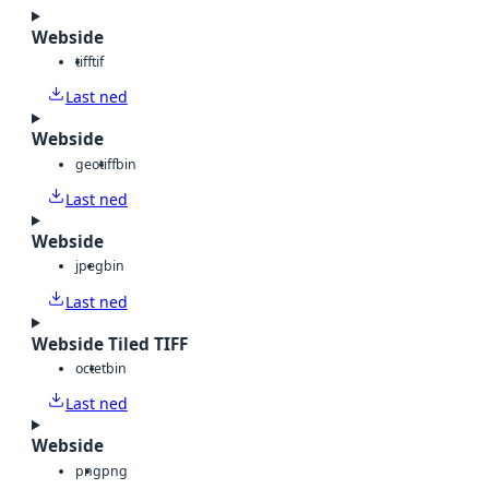
Webside
tiff
tif
Last ned
Webside
geotiff
bin
Last ned
Webside
jpeg
bin
Last ned
Webside Tiled TIFF
octet
bin
Last ned
Webside
png
png