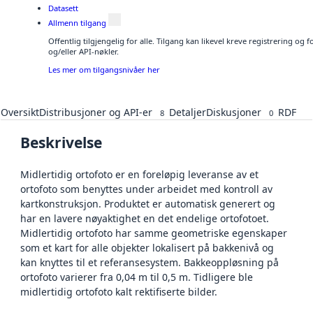
Datasett
Allmenn tilgang
Offentlig tilgjengelig for alle. Tilgang kan likevel kreve registrering o
og/eller API-nøkler.
Les mer om tilgangsnivåer her
Oversikt
Distribusjoner og API-er
Detaljer
Diskusjoner
RDF
8
0
Beskrivelse
Midlertidig ortofoto er en foreløpig leveranse av et
ortofoto som benyttes under arbeidet med kontroll av
kartkonstruksjon. Produktet er automatisk generert og
har en lavere nøyaktighet en det endelige ortofotoet.
Midlertidig ortofoto har samme geometriske egenskaper
som et kart for alle objekter lokalisert på bakkenivå og
kan knyttes til et referansesystem. Bakkeoppløsning på
ortofoto varierer fra 0,04 m til 0,5 m. Tidligere ble
midlertidig ortofoto kalt rektifiserte bilder.