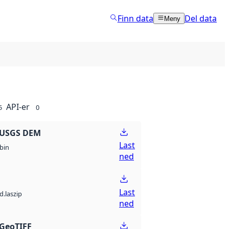
Finn data
Del data
Meny
API-er
5
0
 USGS DEM
Last
bin
ned
Last
d.laszip
ned
GeoTIFF