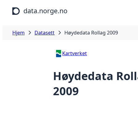
Hopp til hovedinnhold
data.norge.no
Hjem
Datasett
Høydedata Rollag 2009
Kartverket
Høydedata Rol
2009