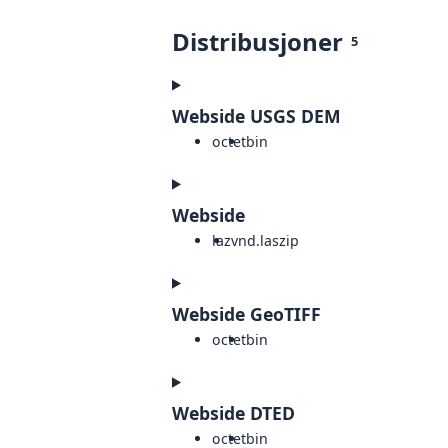
Distribusjoner
5
Webside USGS DEM
octet
bin
Webside
laz
vnd.laszip
Webside GeoTIFF
octet
bin
Webside DTED
octet
bin