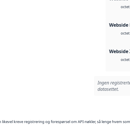
octet
Webside
octet
Webside 
octet
Ingen registrert
datasettet.
kan likevel kreve registrering og forespørsel om API-nøkler, så lenge hvem som