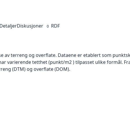
Detaljer
Diskusjoner
RDF
0
se av terreng og overflate. Dataene er etablert som punktsk
har varierende tetthet (punkt/m2 ) tilpasset ulike formål. F
rreng (DTM) og overflate (DOM).