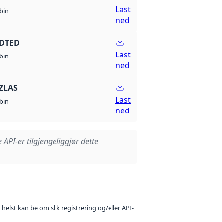
Last
bin
ned
 DTED
Last
bin
ned
ZLAS
Last
bin
ned
e API-er tilgjengeliggjør dette
 helst kan be om slik registrering og/eller API-