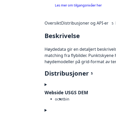
Les mer om tilgangsnivåer her
Oversikt
Distribusjoner og API-er
5
Beskrivelse
Høydedata gir en detaljert beskrivel
matching fra flybilder. Punktskyene 
høydemodeller på grid-format av te
Distribusjoner
5
Webside USGS DEM
octet
bin