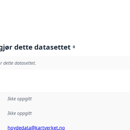
gjør dette datasettet
0
r dette datasettet.
Ikke oppgitt
Ikke oppgitt
hoydedata@kartverket.no