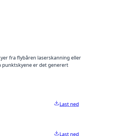
yer fra flybåren laserskanning eller
ra punktskyene er det generert
Last ned
Last ned