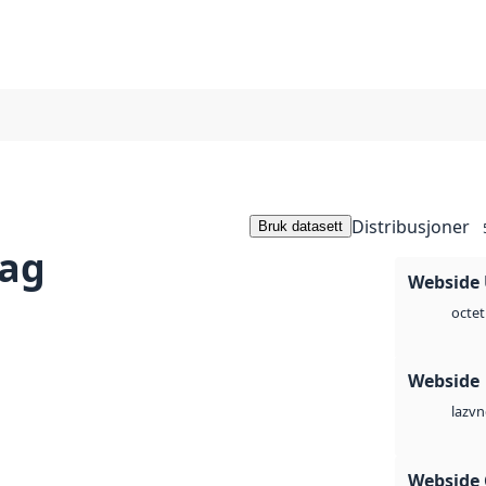
Distribusjoner
Bruk datasett
lag
Webside
octet
Webside
vn
laz
Webside 