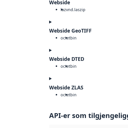
Webside
laz
vnd.laszip
Webside GeoTIFF
octet
bin
Webside DTED
octet
bin
Webside ZLAS
octet
bin
API-er som tilgjengelig