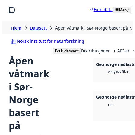
Hopp til hovedinnhold
Finn data
Meny
Hjem
Datasett
Åpen våtmark i Sør-Norge basert på Nat
Norsk institutt for naturforskning
Distribusjoner
API-er
Bruk datasett
1
1
Åpen
Geonorge nedlast
våtmark
geotiff
bin
API
i Sør-
Norge
Geonorge nedlast
ppt
basert
på