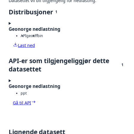
Datasettet vil bli tilgjengelig for nedlasting.
Distribusjoner
1
Geonorge nedlastning
API
geotiff
bin
Last ned
API-er som tilgjengeliggjør dette
1
datasettet
Geonorge nedlastning
ppt
Gå til API
Lignende datasett