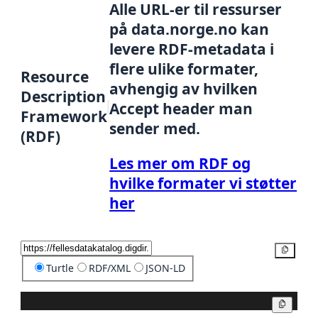
Alle URL-er til ressurser
på data.norge.no kan
levere RDF-metadata i
flere ulike formater,
Resource
avhengig av hvilken
Description
Accept header man
Framework
sender med.
(RDF)
Les mer om RDF og
hvilke formater vi støtter
her
Kopier
Turtle
RDF/XML
JSON-LD
Kopier