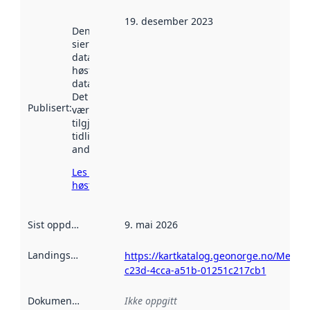
19. desember 2023
Denne datoen
sier når
datasettet ble
høstet av
data.norge.no.
Det kan ha
Publisert
:
vært
tilgjengelig
tidligere
andre steder.
Les mer om
høsting her
Sist oppdatert
:
9. mai 2026
Landingsside
:
https://kartkatalog.geonorge.no/Metad
c23d-4cca-a51b-01251c217cb1
Dokumentasjon
:
Ikke oppgitt