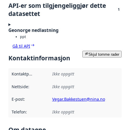
API-er som tilgjengeliggjør dette
1
datasettet
Geonorge nedlastning
ppt
Gå til API
Skjul tomme rader
Kontaktinformasjon
Kontaktpunkt
:
Ikke oppgitt
Nettside
:
Ikke oppgitt
E-post
:
Vegar.Bakkestuen@nina.no
Telefon
:
Ikke oppgitt
Om dataene