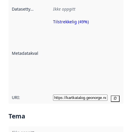
Datasettype
:
Ikke oppgitt
Tilstrekkelig (49%)
Metadatakvalitet
er en indikator
på hvor godt
datasettene er
beskrevet ved
Metadatakvalitet
:
hjelp
avmetadata.
Les mer om
metadatakvalitet
her
URI:
Kopier
Tema