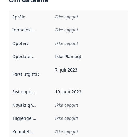
Språk
:
Ikke oppgitt
Innholdsleverandører
Ikke oppgitt
:
Opphav
:
Ikke oppgitt
Oppdateringsfrekvens
Ikke Planlagt
:
7. juli 2023
Først utgitt
:
Denne datoen sier når dataene i dette datasettet 
Sist oppdatert
:
19. juni 2023
Nøyaktighet
:
Ikke oppgitt
Tilgjengelighet
:
Ikke oppgitt
Kompletthet
:
Ikke oppgitt