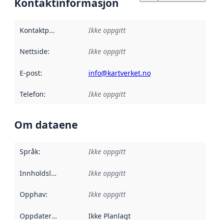
Kontaktinformasjon
Kontaktpunkt
:
Ikke oppgitt
Nettside
:
Ikke oppgitt
E-post
:
info@kartverket.no
Telefon
:
Ikke oppgitt
Om dataene
Språk
:
Ikke oppgitt
Innholdsleverandører
Ikke oppgitt
:
Opphav
:
Ikke oppgitt
Oppdateringsfrekvens
Ikke Planlagt
: