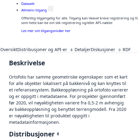
Datasett
Allmenn tilgang
Offentlig tilgjengelig for alle. Tilgang kan likevel kreve registrering og
som helst kan be om slik registrering og/eller API-nøkler.
Les mer om tilgangsnivåer her
Oversikt
Distribusjoner og API-er
Detaljer
Diskusjoner
RDF
8
0
Beskrivelse
Ortofoto har samme geometriske egenskaper som et kart
for alle objekter lokalisert på bakkenivå og kan knyttes til
et referansesystem. Bakkeoppløsning på ortofoto varierer
og er oppgitt i metadataene. For prosjekter gjennomført
før 2020, vil nøyaktigheten variere fra 0,5-2 m avhengig
av bakkeoppløsning og benyttet terrengmodell. Fra 2020
er nøyaktigheten til produktet oppgitt i
metadatainformasjonen.
Distribusjoner
8