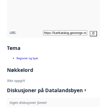
avmetadata.
Les mer om
metadatakvalitet
her
URI:
Kopier
Tema
Regioner og byer
Nøkkelord
Ikke oppgitt
Diskusjoner på Datalandsbyen
0
Ingen diskusjoner funnet