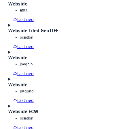
Webside
tiff
tif
Last ned
Webside Tiled GeoTIFF
octet
bin
Last ned
Webside
jpeg
bin
Last ned
Webside
png
png
Last ned
Webside ECW
octet
bin
Last ned