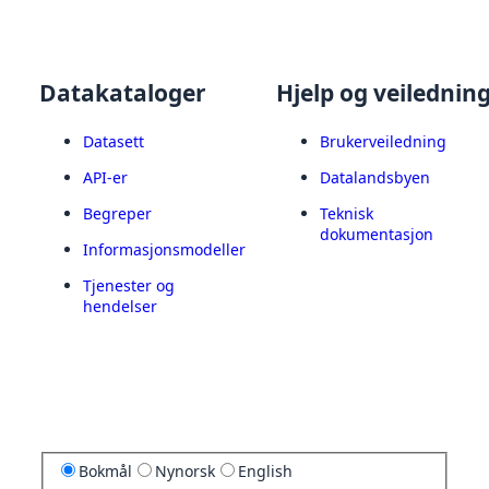
Datakataloger
Hjelp og veilednin
Datasett
Brukerveiledning
API-er
Datalandsbyen
Begreper
Teknisk
dokumentasjon
Informasjonsmodeller
Tjenester og
hendelser
Bokmål
Nynorsk
English