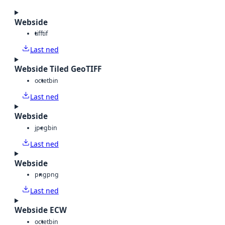
Webside
tiff
tif
Last ned
Webside Tiled GeoTIFF
octet
bin
Last ned
Webside
jpeg
bin
Last ned
Webside
png
png
Last ned
Webside ECW
octet
bin