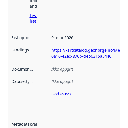
tidligere
andre steder.
Les mer om
høsting her
Sist oppdatert
:
9. mai 2026
Landingsside
:
https://kartkatalog.geonorge.no/Metad
0a10-42e0-876b-d4b6315a5446
Dokumentasjon
:
Ikke oppgitt
Datasettype
:
Ikke oppgitt
God (60%)
Metadatakvalitet
er en indikator
på hvor godt
datasettene er
beskrevet ved
Metadatakvalitet
:
hjelp