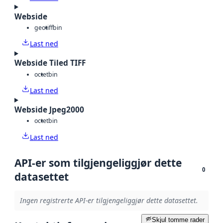
Webside
geotiff
bin
Last ned
Webside Tiled TIFF
octet
bin
Last ned
Webside Jpeg2000
octet
bin
Last ned
API-er som tilgjengeliggjør dette
0
datasettet
Ingen registrerte API-er tilgjengeliggjør dette datasettet.
Skjul tomme rader