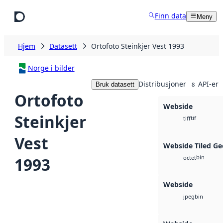
Hopp til hovedinnhold
Finn data
Meny
Hjem
Datasett
Ortofoto Steinkjer Vest 1993
Norge i bilder
Distribusjoner
API-er
Bruk datasett
8
Ortofoto
Webside
Steinkjer
tif
tiff
Vest
Webside Tiled Ge
bin
1993
octet
Webside
bin
jpeg