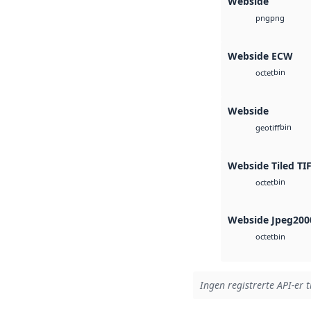
Webside
png
png
Webside ECW
bin
octet
Webside
bin
geotiff
Webside Tiled TI
bin
octet
Webside Jpeg200
bin
octet
Ingen registrerte API-er t