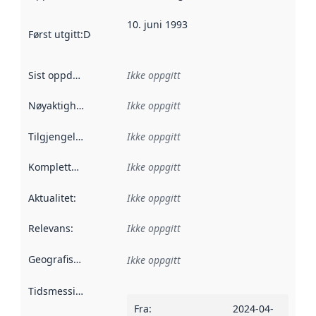
10. juni 1993
Først utgitt
:
Denne datoen sier når dataene i dette datasettet 
Sist oppdatert
:
Ikke oppgitt
Nøyaktighet
:
Ikke oppgitt
Tilgjengelighet
:
Ikke oppgitt
Kompletthet
:
Ikke oppgitt
Aktualitet
:
Ikke oppgitt
Relevans
:
Ikke oppgitt
Geografisk avgrensning
:
Ikke oppgitt
Tidsmessig avgrensning
:
Fra
:
2024-04-