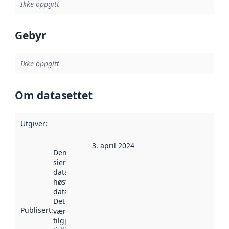
Ikke oppgitt
Gebyr
Ikke oppgitt
Om datasettet
Utgiver
:
3. april 2024
Denne datoen
sier når
datasettet ble
høstet av
data.norge.no.
Det kan ha
Publisert
:
vært
tilgjengelig