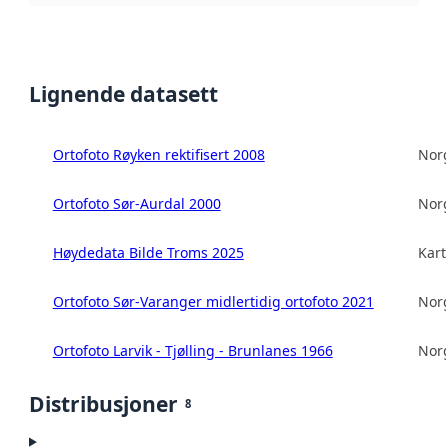
Lignende datasett
Ortofoto Røyken rektifisert 2008
Norg
Ortofoto Sør-Aurdal 2000
Norg
Høydedata Bilde Troms 2025
Kart
Ortofoto Sør-Varanger midlertidig ortofoto 2021
Norg
Ortofoto Larvik - Tjølling - Brunlanes 1966
Norg
Distribusjoner
8