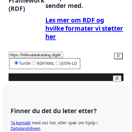
Framework
sender med.
(RDF)
Les mer om RDF og
hvilke formater vi støtter
her
Kopier
Turtle
RDF/XML
JSON-LD
Kopier
Finner du det du leter etter?
Ta kontakt
med oss her, eller spør om hjelp i
Datalandsbyen
.