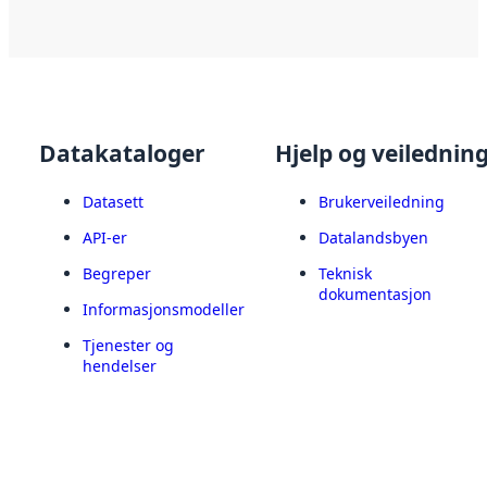
Datakataloger
Hjelp og veilednin
Datasett
Brukerveiledning
API-er
Datalandsbyen
Begreper
Teknisk
dokumentasjon
Informasjonsmodeller
Tjenester og
hendelser