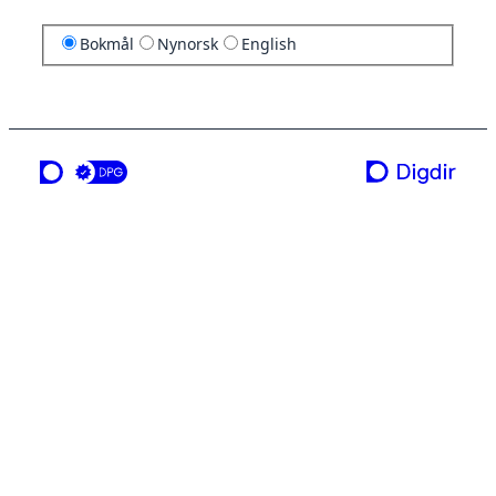
Bokmål
Nynorsk
English
en tjeneste fra