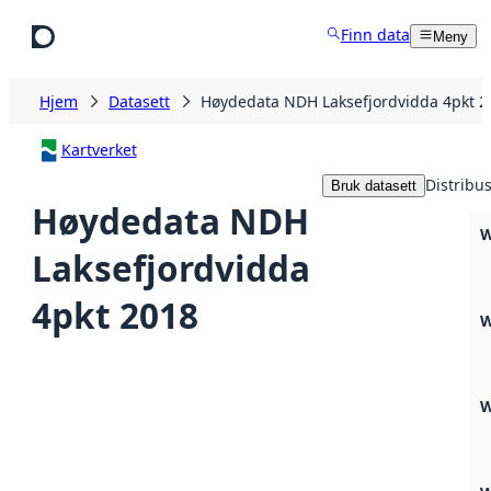
Hopp til hovedinnhold
Finn data
Meny
Hjem
Datasett
Høydedata NDH Laksefjordvidda 4pkt 2
Kartverket
Distribu
Bruk datasett
Høydedata NDH
W
Laksefjordvidda
4pkt 2018
W
W