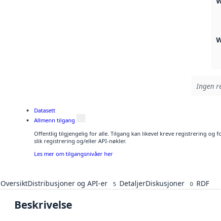
W
W
Ingen re
Datasett
Allmenn tilgang
Offentlig tilgjengelig for alle. Tilgang kan likevel kreve registrering o
slik registrering og/eller API-nøkler.
Les mer om tilgangsnivåer her
Oversikt
Distribusjoner og API-er
Detaljer
Diskusjoner
RDF
5
0
Beskrivelse