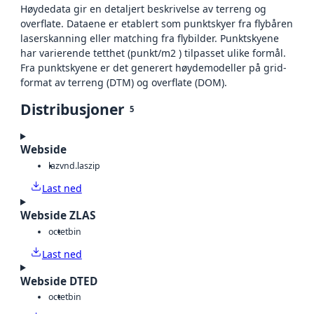
Høydedata gir en detaljert beskrivelse av terreng og
overflate. Dataene er etablert som punktskyer fra flybåren
laserskanning eller matching fra flybilder. Punktskyene
har varierende tetthet (punkt/m2 ) tilpasset ulike formål.
Fra punktskyene er det generert høydemodeller på grid-
format av terreng (DTM) og overflate (DOM).
Distribusjoner
5
Webside
laz
vnd.laszip
Last ned
Webside ZLAS
octet
bin
Last ned
Webside DTED
octet
bin