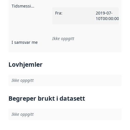
Tidsmessig avgrensning
:
Fra
:
2019-07-
10T00:00:00Z
Ikke oppgitt
I samsvar med
:
Referanse til en implementasjonsregel eller a
Lovhjemler
Ikke oppgitt
Begreper brukt i datasett
Ikke oppgitt