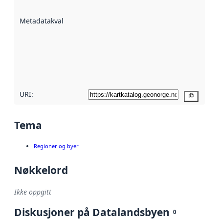
datasettene er
beskrevet ved
Metadatakvalitet
:
hjelp
avmetadata.
Les mer om
metadatakvalitet
her
URI:
Kopier
Tema
Regioner og byer
Nøkkelord
Ikke oppgitt
Diskusjoner på Datalandsbyen
0