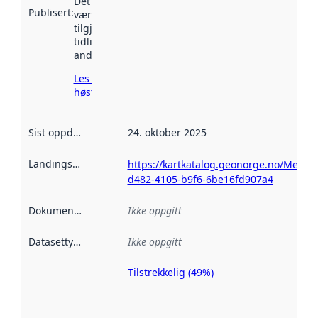
Det kan ha
Publisert
:
vært
tilgjengelig
tidligere
andre steder.
Les mer om
høsting her
Sist oppdatert
:
24. oktober 2025
Landingsside
:
https://kartkatalog.geonorge.no/Metad
d482-4105-b9f6-6be16fd907a4
Dokumentasjon
:
Ikke oppgitt
Datasettype
:
Ikke oppgitt
Tilstrekkelig (49%)
Metadatakvalitet
er en indikator
på hvor godt