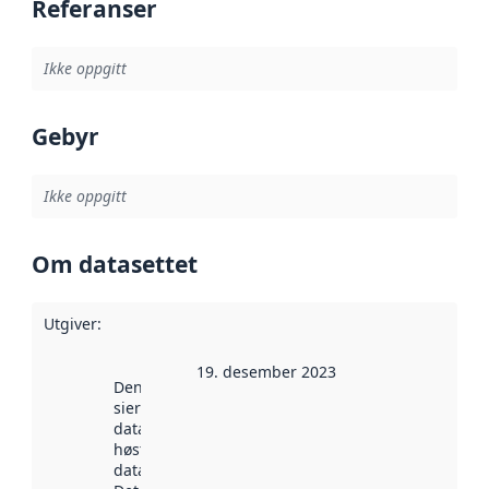
Referanser
Ikke oppgitt
Gebyr
Ikke oppgitt
Om datasettet
Utgiver
:
19. desember 2023
Denne datoen
sier når
datasettet ble
høstet av
data.norge.no.