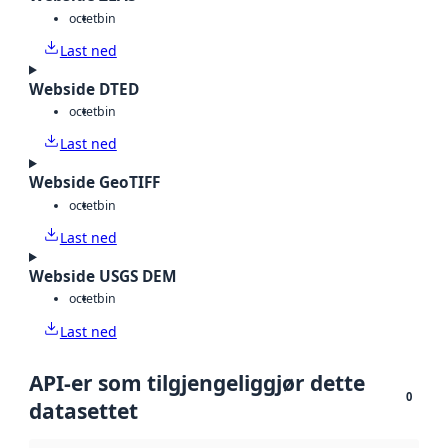
octet
bin
Last ned
Webside DTED
octet
bin
Last ned
Webside GeoTIFF
octet
bin
Last ned
Webside USGS DEM
octet
bin
Last ned
API-er som tilgjengeliggjør dette
0
datasettet