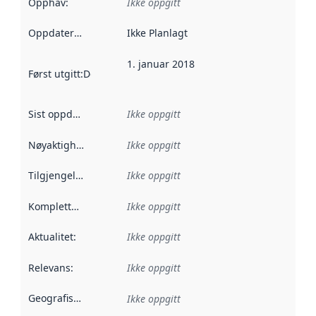
Opphav
:
Ikke oppgitt
Oppdateringsfrekvens
Ikke Planlagt
:
1. januar 2018
Først utgitt
:
Denne datoen sier når dataene i dette datasettet 
Sist oppdatert
:
Ikke oppgitt
Nøyaktighet
:
Ikke oppgitt
Tilgjengelighet
:
Ikke oppgitt
Kompletthet
:
Ikke oppgitt
Aktualitet
:
Ikke oppgitt
Relevans
:
Ikke oppgitt
Geografisk avgrensning
:
Ikke oppgitt