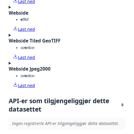
Last ned
Webside
tiff
tif
Last ned
Webside Tiled GeoTIFF
octet
bin
Last ned
Webside Jpeg2000
octet
bin
Last ned
API-er som tilgjengeliggjør dette
0
datasettet
Ingen registrerte API-er tilgjengeliggjør dette datasettet.