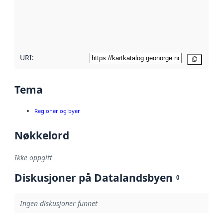
Les mer om
metadatakvalitet
her
URI:
Kopier
Tema
Regioner og byer
Nøkkelord
Ikke oppgitt
Diskusjoner på Datalandsbyen
0
Ingen diskusjoner funnet