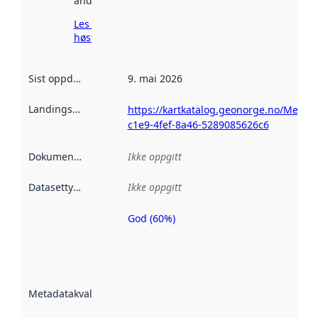
andre steder.
Les mer om
høsting her
Sist oppdatert
:
9. mai 2026
Landingsside
:
https://kartkatalog.geonorge.no/Metada
c1e9-4fef-8a46-5289085626c6
Dokumentasjon
:
Ikke oppgitt
Datasettype
:
Ikke oppgitt
God (60%)
Metadatakvalitet
er en indikator
på hvor godt
datasettene er
beskrevet ved
Metadatakvalitet
:
hjelp
avmetadata.