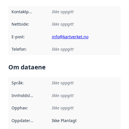
Kontaktpunkt
:
Ikke oppgitt
Nettside
:
Ikke oppgitt
E-post
:
info@kartverket.no
Telefon
:
Ikke oppgitt
Om dataene
Språk
:
Ikke oppgitt
Innholdsleverandører
Ikke oppgitt
:
Opphav
:
Ikke oppgitt
Oppdateringsfrekvens
Ikke Planlagt
: