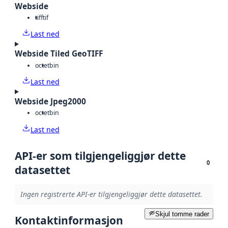
Webside
tiff
tif
Last ned
Webside Tiled GeoTIFF
octet
bin
Last ned
Webside Jpeg2000
octet
bin
Last ned
API-er som tilgjengeliggjør dette
0
datasettet
Ingen registrerte API-er tilgjengeliggjør dette datasettet.
Skjul tomme rader
Kontaktinformasjon