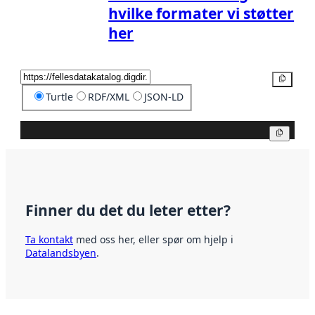
hvilke formater vi støtter
her
Kopier
Turtle
RDF/XML
JSON-LD
Kopier
Finner du det du leter etter?
Ta kontakt
med oss her, eller spør om hjelp i
Datalandsbyen
.