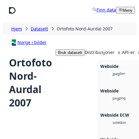
Hopp til hovedinnhold
Finn data
Meny
Hjem
Datasett
Ortofoto Nord-Aurdal 2007
Norge i bilder
Distribusjoner
API-er
Bruk datasett
8
Ortofoto
Webside
Nord-
bin
jpeg
Aurdal
Webside
png
2007
png
Webside ECW
bin
octet