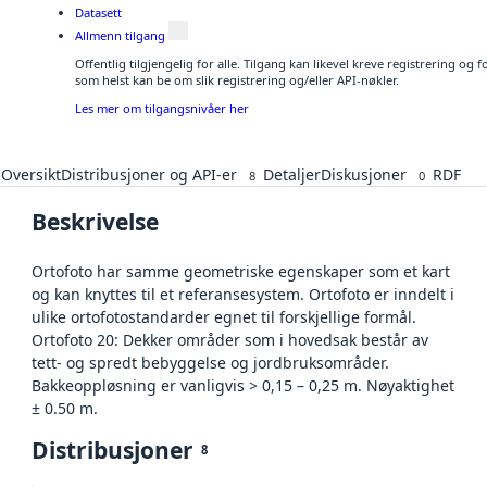
Datasett
Allmenn tilgang
Offentlig tilgjengelig for alle. Tilgang kan likevel kreve registrering og
som helst kan be om slik registrering og/eller API-nøkler.
Les mer om tilgangsnivåer her
Oversikt
Distribusjoner og API-er
Detaljer
Diskusjoner
RDF
8
0
Beskrivelse
Ortofoto har samme geometriske egenskaper som et kart
og kan knyttes til et referansesystem. Ortofoto er inndelt i
ulike ortofotostandarder egnet til forskjellige formål.
Ortofoto 20: Dekker områder som i hovedsak består av
tett- og spredt bebyggelse og jordbruksområder.
Bakkeoppløsning er vanligvis > 0,15 – 0,25 m. Nøyaktighet
± 0.50 m.
Distribusjoner
8