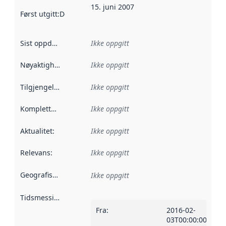
15. juni 2007
Først utgitt
:
Denne datoen sier når dataene i dette datasettet 
Sist oppdatert
:
Ikke oppgitt
Nøyaktighet
:
Ikke oppgitt
Tilgjengelighet
:
Ikke oppgitt
Kompletthet
:
Ikke oppgitt
Aktualitet
:
Ikke oppgitt
Relevans
:
Ikke oppgitt
Geografisk avgrensning
:
Ikke oppgitt
Tidsmessig avgrensning
:
Fra
:
2016-02-
03T00:00:00Z