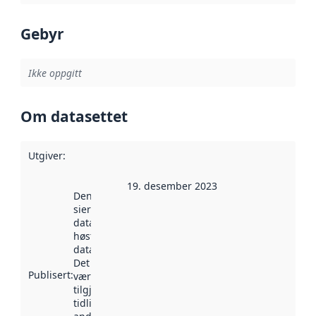
Gebyr
Ikke oppgitt
Om datasettet
Utgiver
:
19. desember 2023
Denne datoen
sier når
datasettet ble
høstet av
data.norge.no.
Det kan ha
Publisert
:
vært
tilgjengelig
tidligere