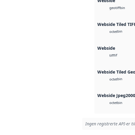
Webside
bin
geotiff
Webside Tiled TIF
bin
octet
Webside
tif
tiff
Webside Tiled Ge
bin
octet
Webside Jpeg200
bin
octet
Ingen registrerte API-er ti