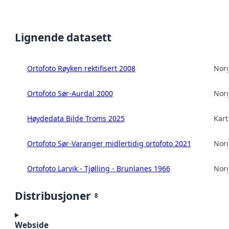
Lignende datasett
Ortofoto Røyken rektifisert 2008
Norg
Ortofoto Sør-Aurdal 2000
Norg
Høydedata Bilde Troms 2025
Kart
Ortofoto Sør-Varanger midlertidig ortofoto 2021
Norg
Ortofoto Larvik - Tjølling - Brunlanes 1966
Norg
Distribusjoner
8
Webside