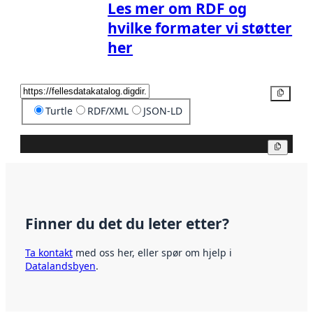
Les mer om RDF og
hvilke formater vi støtter
her
Kopier
Turtle
RDF/XML
JSON-LD
Kopier
Finner du det du leter etter?
Ta kontakt
med oss her, eller spør om hjelp i
Datalandsbyen
.