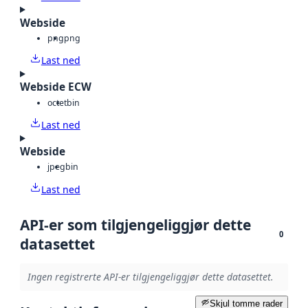
Webside
png
png
Last ned
Webside ECW
octet
bin
Last ned
Webside
jpeg
bin
Last ned
API-er som tilgjengeliggjør dette
0
datasettet
Ingen registrerte API-er tilgjengeliggjør dette datasettet.
Skjul tomme rader