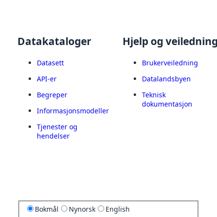
Datakataloger
Hjelp og veilednin
Datasett
Brukerveiledning
API-er
Datalandsbyen
Begreper
Teknisk
dokumentasjon
Informasjonsmodeller
Tjenester og
hendelser
Bokmål
Nynorsk
English