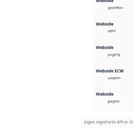
Webside
bin
geotiff
Webside
tif
tiff
Webside
png
png
Webside ECW
bin
octet
Webside
bin
jpeg
Ingen registrerte API-er ti