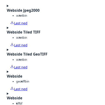
Webside Jpeg2000
octet
bin
Last ned
Webside Tiled TIFF
octet
bin
Last ned
Webside Tiled GeoTIFF
octet
bin
Last ned
Webside
geotiff
bin
Last ned
Webside
tiff
tif