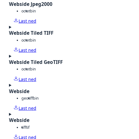
Webside Jpeg2000
octet
bin
Last ned
Webside Tiled TIFF
octet
bin
Last ned
Webside Tiled GeoTIFF
octet
bin
Last ned
Webside
geotiff
bin
Last ned
Webside
tiff
tif
Last ned