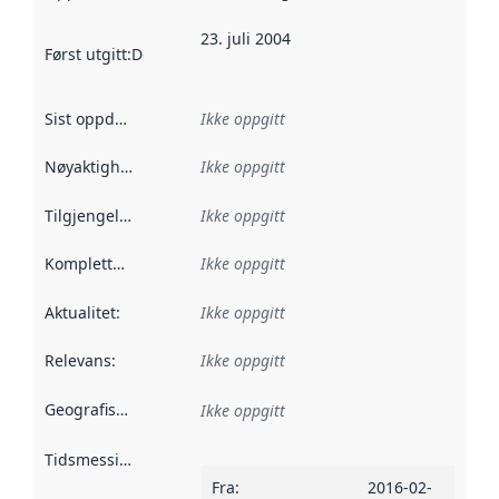
23. juli 2004
Først utgitt
:
Denne datoen sier når dataene i dette datasettet 
Sist oppdatert
:
Ikke oppgitt
Nøyaktighet
:
Ikke oppgitt
Tilgjengelighet
:
Ikke oppgitt
Kompletthet
:
Ikke oppgitt
Aktualitet
:
Ikke oppgitt
Relevans
:
Ikke oppgitt
Geografisk avgrensning
:
Ikke oppgitt
Tidsmessig avgrensning
:
Fra
:
2016-02-