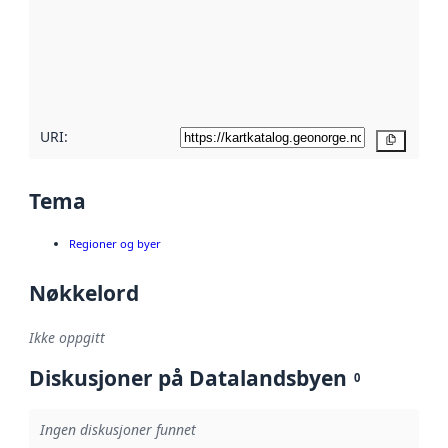
avmetadata.
Les mer om
metadatakvalitet
her
URI:
Kopier
Tema
Regioner og byer
Nøkkelord
Ikke oppgitt
Diskusjoner på Datalandsbyen
0
Ingen diskusjoner funnet