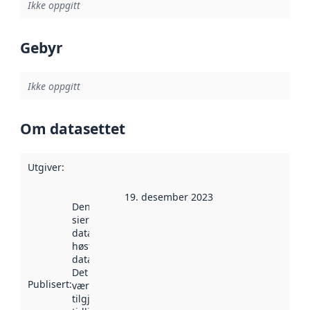
Ikke oppgitt
Gebyr
Ikke oppgitt
Om datasettet
Utgiver
:
19. desember 2023
Denne datoen
sier når
datasettet ble
høstet av
data.norge.no.
Det kan ha
Publisert
:
vært
tilgjengelig