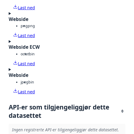
Last ned
Webside
png
png
Last ned
Webside ECW
octet
bin
Last ned
Webside
jpeg
bin
Last ned
API-er som tilgjengeliggjør dette
0
datasettet
Ingen registrerte API-er tilgjengeliggjør dette datasettet.