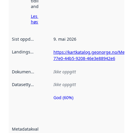
tidligere
andre steder.
Les mer om
høsting her
Sist oppdatert
:
9. mai 2026
Landingsside
:
https://kartkatalog.geonorge.no/Metad
77e0-44b5-9208-46e3e88942e6
Dokumentasjon
:
Ikke oppgitt
Datasettype
:
Ikke oppgitt
God (60%)
Metadatakvalitet
er en indikator
på hvor godt
datasettene er
beskrevet ved
Metadatakvalitet
:
hjelp