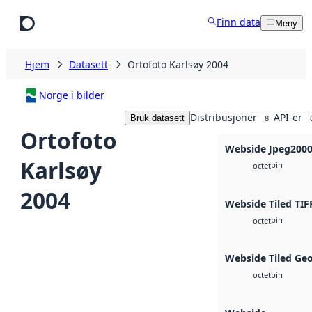
Hopp til hovedinnhold
Finn data
Meny
Hjem
Datasett
Ortofoto Karlsøy 2004
Norge i bilder
Distribusjoner
API-er
Bruk datasett
8
Ortofoto
Webside Jpeg200
Karlsøy
bin
octet
2004
Webside Tiled TIF
bin
octet
Webside Tiled Ge
bin
octet