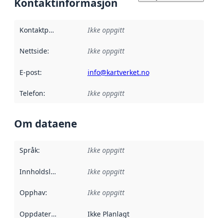
Kontaktinformasjon
Kontaktpunkt
:
Ikke oppgitt
Nettside
:
Ikke oppgitt
E-post
:
info@kartverket.no
Telefon
:
Ikke oppgitt
Om dataene
Språk
:
Ikke oppgitt
Innholdsleverandører
Ikke oppgitt
:
Opphav
:
Ikke oppgitt
Oppdateringsfrekvens
Ikke Planlagt
: