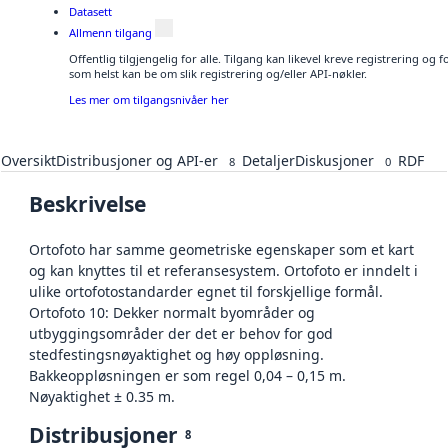
Datasett
Allmenn tilgang
Offentlig tilgjengelig for alle. Tilgang kan likevel kreve registrering og
som helst kan be om slik registrering og/eller API-nøkler.
Les mer om tilgangsnivåer her
Oversikt
Distribusjoner og API-er
Detaljer
Diskusjoner
RDF
8
0
Beskrivelse
Ortofoto har samme geometriske egenskaper som et kart
og kan knyttes til et referansesystem. Ortofoto er inndelt i
ulike ortofotostandarder egnet til forskjellige formål.
Ortofoto 10: Dekker normalt byområder og
utbyggingsområder der det er behov for god
stedfestingsnøyaktighet og høy oppløsning.
Bakkeoppløsningen er som regel 0,04 – 0,15 m.
Nøyaktighet ± 0.35 m.
Distribusjoner
8