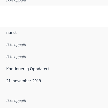
Ikke oppgitt
norsk
Ikke oppgitt
Ikke oppgitt
Kontinuerlig Oppdatert
21. november 2019
ataene i dette datasettet første gang ble utgitt. Det kan ha
Ikke oppgitt