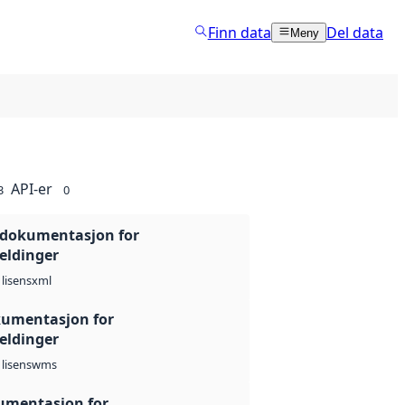
Finn data
Del data
Meny
API-er
3
0
 dokumentasjon for
eldinger
xml
lisens
umentasjon for
eldinger
wms
lisens
umentasjon for