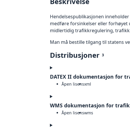
Beskrivelse
Hendelsespublikasjonen inneholder 
medføre forsinkelser eller forhøyet 
midlertidig trafikkregulering, trafikku
Man må bestille tilgang til statens
Distribusjoner
3
DATEX II dokumentasjon for tr
Åpen lisens
xml
WMS dokumentasjon for trafi
Åpen lisens
wms