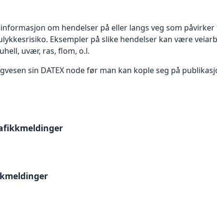
informasjon om hendelser på eller langs veg som påvirker 
ulykkesrisiko. Eksempler på slike hendelser kan være veiar
hell, uvær, ras, flom, o.l.
 vegvesen sin DATEX node før man kan kople seg på publikas
afikkmeldinger
kkmeldinger