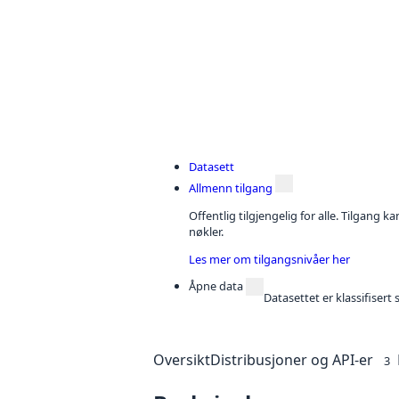
Datasett
Allmenn tilgang
Offentlig tilgjengelig for alle. Tilgang 
nøkler.
Les mer om tilgangsnivåer her
Åpne data
Datasettet er klassifiser
Oversikt
Distribusjoner og API-er
3