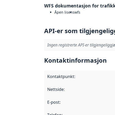
WFS dokumentasjon for trafik
Åpen lisens
wfs
API-er som tilgjengelig
Ingen registrerte API-er tilgjengeliggjø
Kontaktinformasjon
Kontaktpunkt
:
Nettside
:
E-post
: