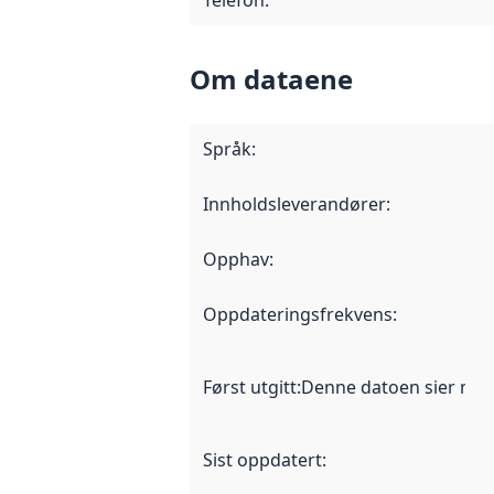
Telefon
:
Om dataene
Språk
:
Innholdsleverandører
:
Opphav
:
Oppdateringsfrekvens
:
Først utgitt
:
Denne datoen sier når d
Sist oppdatert
: