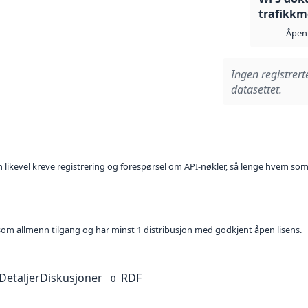
trafikkm
Åpen 
Ingen registrert
datasettet.
kan likevel kreve registrering og forespørsel om API-nøkler, så lenge hvem som
t som allmenn tilgang og har minst 1 distribusjon med godkjent åpen lisens.
Detaljer
Diskusjoner
RDF
0