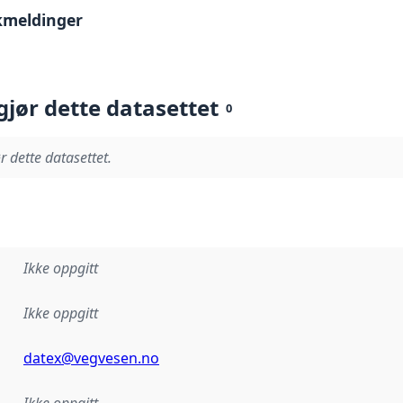
kmeldinger
gjør dette datasettet
0
r dette datasettet.
Ikke oppgitt
Ikke oppgitt
datex@vegvesen.no