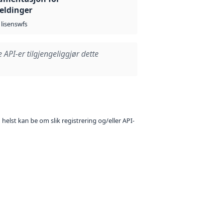
eldinger
wfs
lisens
e API-er tilgjengeliggjør dette
 helst kan be om slik registrering og/eller API-