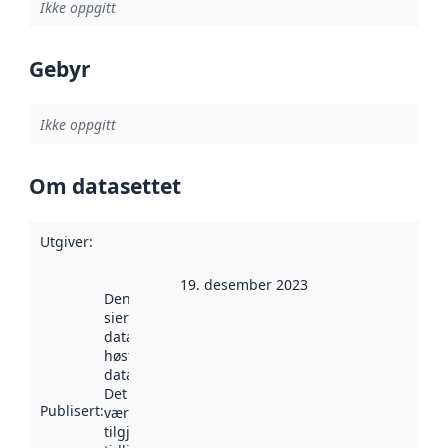
Ikke oppgitt
Gebyr
Ikke oppgitt
Om datasettet
Utgiver
:
19. desember 2023
Denne datoen
sier når
datasettet ble
høstet av
data.norge.no.
Det kan ha
Publisert
:
vært
tilgjengelig