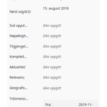
15. august 2018
Først utgitt
:
Denne datoen sier når dataene i dette datasettet 
Sist oppdatert
:
Ikke oppgitt
Nøyaktighet
:
Ikke oppgitt
Tilgjengelighet
:
Ikke oppgitt
Kompletthet
:
Ikke oppgitt
Aktualitet
:
Ikke oppgitt
Relevans
:
Ikke oppgitt
Geografisk avgrensning
:
Ikke oppgitt
Tidsmessig avgrensning
:
Fra
:
2019-11-