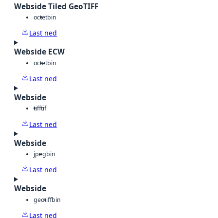
Webside Tiled GeoTIFF
octet
bin
Last ned
Webside ECW
octet
bin
Last ned
Webside
tiff
tif
Last ned
Webside
jpeg
bin
Last ned
Webside
geotiff
bin
Last ned