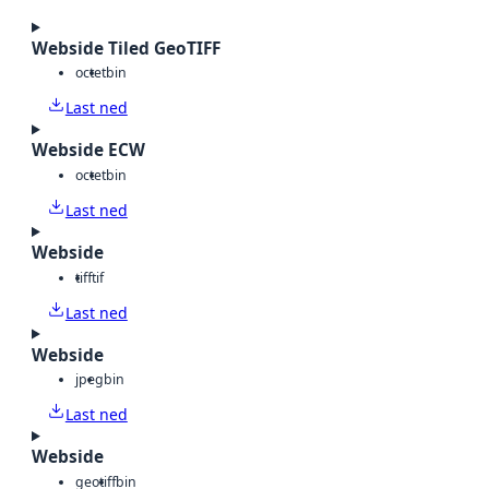
Webside Tiled GeoTIFF
octet
bin
Last ned
Webside ECW
octet
bin
Last ned
Webside
tiff
tif
Last ned
Webside
jpeg
bin
Last ned
Webside
geotiff
bin