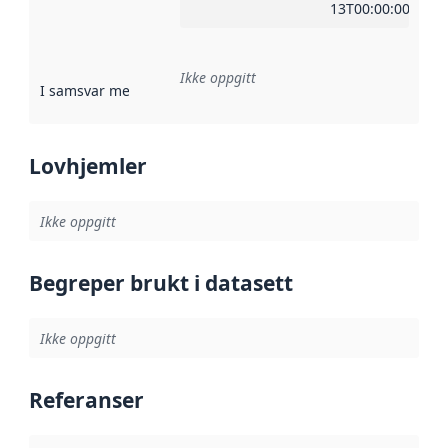
13T00:00:00Z
Ikke oppgitt
I samsvar med
:
Referanse til en implementasjonsregel eller a
Lovhjemler
Ikke oppgitt
Begreper brukt i datasett
Ikke oppgitt
Referanser