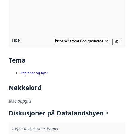
avmetadata.
Les mer om
metadatakvalitet
her
URI:
Kopier
Tema
Regioner og byer
Nøkkelord
Ikke oppgitt
Diskusjoner på Datalandsbyen
0
Ingen diskusjoner funnet