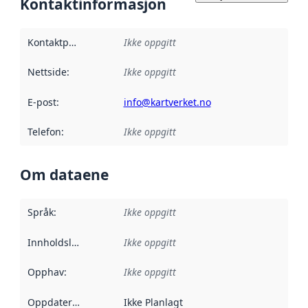
Kontaktinformasjon
Kontaktpunkt
:
Ikke oppgitt
Nettside
:
Ikke oppgitt
E-post
:
info@kartverket.no
Telefon
:
Ikke oppgitt
Om dataene
Språk
:
Ikke oppgitt
Innholdsleverandører
Ikke oppgitt
:
Opphav
:
Ikke oppgitt
Oppdateringsfrekvens
Ikke Planlagt
: