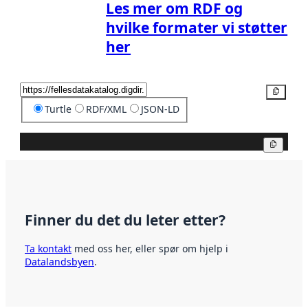
Les mer om RDF og
hvilke formater vi støtter
her
Kopier
Turtle
RDF/XML
JSON-LD
Kopier
Finner du det du leter etter?
Ta kontakt
med oss her, eller spør om hjelp i
Datalandsbyen
.