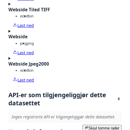
Webside Tiled TIFF
octet
bin
Last ned
Webside
png
png
Last ned
Webside Jpeg2000
octet
bin
Last ned
API-er som tilgjengeliggjør dette
0
datasettet
Ingen registrerte API-er tilgjengeliggjør dette datasettet.
Skjul tomme rader