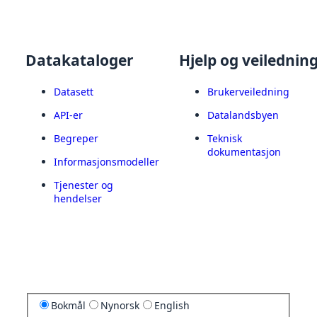
Datakataloger
Hjelp og veilednin
Datasett
Brukerveiledning
API-er
Datalandsbyen
Begreper
Teknisk
dokumentasjon
Informasjonsmodeller
Tjenester og
hendelser
Bokmål
Nynorsk
English