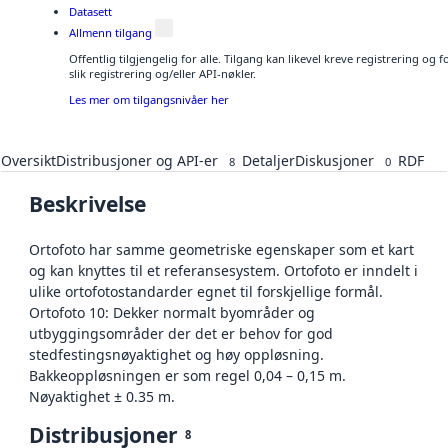
Datasett
Allmenn tilgang
Offentlig tilgjengelig for alle. Tilgang kan likevel kreve registrering o
slik registrering og/eller API-nøkler.
Les mer om tilgangsnivåer her
Oversikt
Distribusjoner og API-er
Detaljer
Diskusjoner
RDF
8
0
Beskrivelse
Ortofoto har samme geometriske egenskaper som et kart
og kan knyttes til et referansesystem. Ortofoto er inndelt i
ulike ortofotostandarder egnet til forskjellige formål.
Ortofoto 10: Dekker normalt byområder og
utbyggingsområder der det er behov for god
stedfestingsnøyaktighet og høy oppløsning.
Bakkeoppløsningen er som regel 0,04 – 0,15 m.
Nøyaktighet ± 0.35 m.
Distribusjoner
8