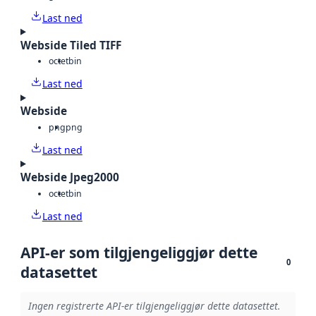
Last ned
Webside Tiled TIFF
octet
bin
Last ned
Webside
png
png
Last ned
Webside Jpeg2000
octet
bin
Last ned
API-er som tilgjengeliggjør dette
0
datasettet
Ingen registrerte API-er tilgjengeliggjør dette datasettet.