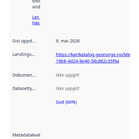
tidligere
andre steder.
Les mer om
høsting her
Sist oppdatert
:
9. mai 2026
Landingsside
:
https://kartkatalog.geonorge.no/Metad
19b8-4d24-8e40-58c882c35f9a
Dokumentasjon
:
Ikke oppgitt
Datasettype
:
Ikke oppgitt
God (60%)
Metadatakvalitet
er en indikator
på hvor godt
datasettene er
beskrevet ved
Metadatakvalitet
:
hjelp