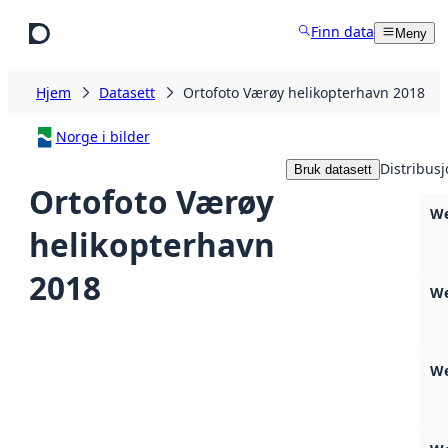
Hopp til hovedinnhold
Finn data
Meny
Hjem
Datasett
Ortofoto Værøy helikopterhavn 2018
Norge i bilder
Distribus
Bruk datasett
Ortofoto Værøy
We
helikopterhavn
2018
We
We