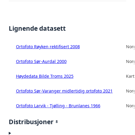
Lignende datasett
Ortofoto Røyken rektifisert 2008
Norg
Ortofoto Sør-Aurdal 2000
Norg
Høydedata Bilde Troms 2025
Kart
Ortofoto Sør-Varanger midlertidig ortofoto 2021
Norg
Ortofoto Larvik - Tjølling - Brunlanes 1966
Norg
Distribusjoner
8