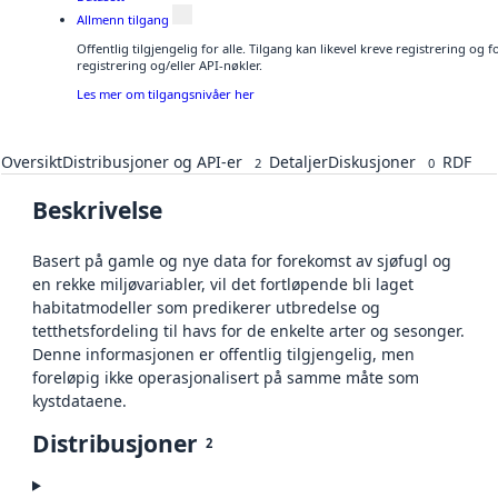
Allmenn tilgang
Offentlig tilgjengelig for alle. Tilgang kan likevel kreve registrering o
registrering og/eller API-nøkler.
Les mer om tilgangsnivåer her
Oversikt
Distribusjoner og API-er
Detaljer
Diskusjoner
RDF
2
0
Beskrivelse
Basert på gamle og nye data for forekomst av sjøfugl og
en rekke miljøvariabler, vil det fortløpende bli laget
habitatmodeller som predikerer utbredelse og
tetthetsfordeling til havs for de enkelte arter og sesonger.
Denne informasjonen er offentlig tilgjengelig, men
foreløpig ikke operasjonalisert på samme måte som
kystdataene.
Distribusjoner
2