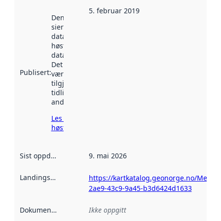
5. februar 2019
Denne datoen
sier når
datasettet ble
høstet av
data.norge.no.
Det kan ha
Publisert
:
vært
tilgjengelig
tidligere
andre steder.
Les mer om
høsting her
Sist oppdatert
:
9. mai 2026
Landingsside
:
https://kartkatalog.geonorge.no/Metad
2ae9-43c9-9a45-b3d6424d1633
Dokumentasjon
:
Ikke oppgitt