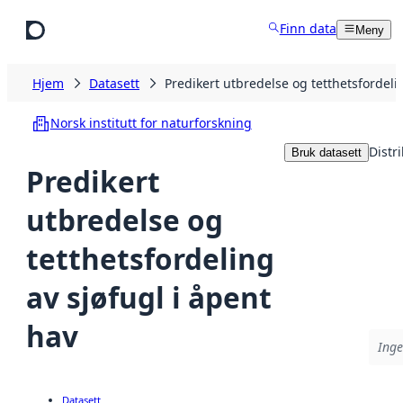
Hopp til hovedinnhold
Finn data
Meny
Hjem
Datasett
Predikert utbredelse og tetthetsfordeli
Norsk institutt for naturforskning
Distr
Bruk datasett
Predikert
utbredelse og
tetthetsfordeling
av sjøfugl i åpent
hav
Inge
Datasett