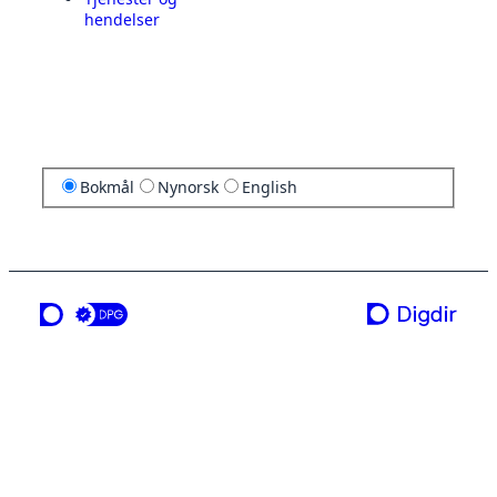
hendelser
Bokmål
Nynorsk
English
en tjeneste fra