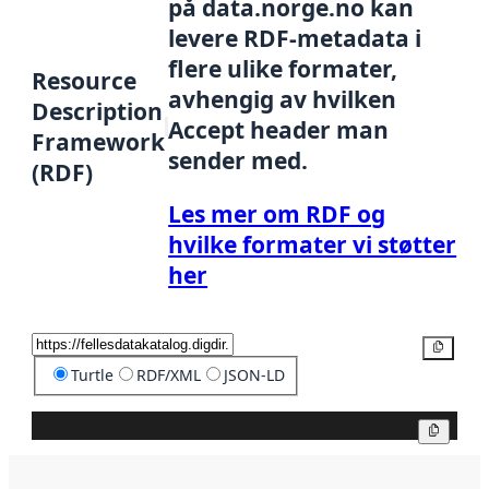
på data.norge.no kan
levere RDF-metadata i
flere ulike formater,
Resource
avhengig av hvilken
Description
Accept header man
Framework
sender med.
(RDF)
Les mer om RDF og
hvilke formater vi støtter
her
Kopier
Turtle
RDF/XML
JSON-LD
Kopier