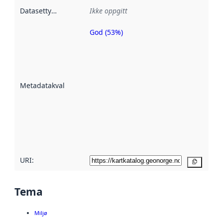
Datasettype
:
Ikke oppgitt
God (53%)
Metadatakvalitet
er en indikator
på hvor godt
datasettene er
beskrevet ved
Metadatakvalitet
:
hjelp
avmetadata.
Les mer om
metadatakvalitet
her
URI:
Kopier
Tema
Miljø