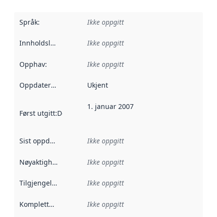
Språk
:
Ikke oppgitt
Innholdsleverandører
Ikke oppgitt
:
Opphav
:
Ikke oppgitt
Oppdateringsfrekvens
Ukjent
:
1. januar 2007
Først utgitt
:
Denne datoen sier når dataene i dette datasettet 
Sist oppdatert
:
Ikke oppgitt
Nøyaktighet
:
Ikke oppgitt
Tilgjengelighet
:
Ikke oppgitt
Kompletthet
:
Ikke oppgitt