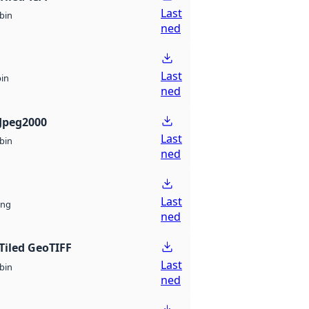
Last
bin
ned
Last
bin
ned
Jpeg2000
Last
bin
ned
Last
ng
ned
Tiled GeoTIFF
Last
bin
ned