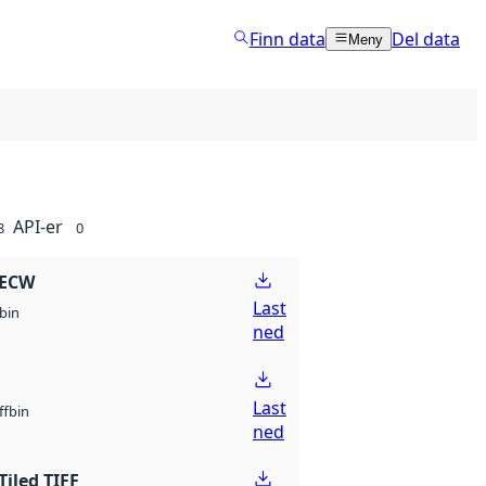
Finn data
Del data
Meny
API-er
8
0
 ECW
Last
bin
ned
Last
bin
ff
ned
Tiled TIFF