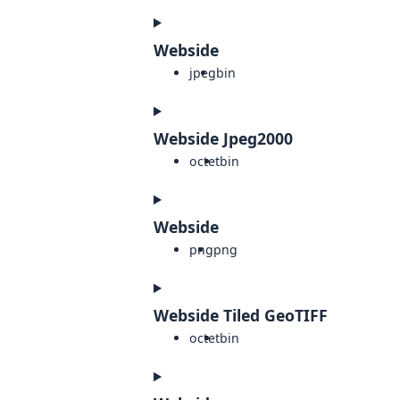
Webside
jpeg
bin
Webside Jpeg2000
octet
bin
Webside
png
png
Webside Tiled GeoTIFF
octet
bin