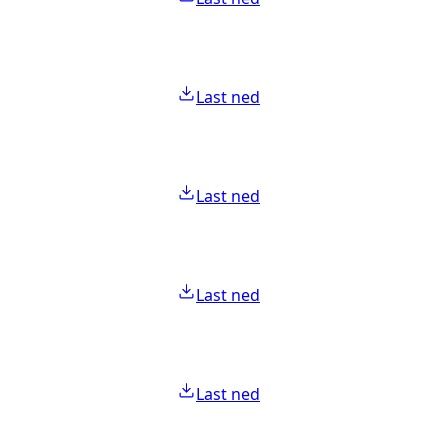
Last ned
Last ned
Last ned
Last ned