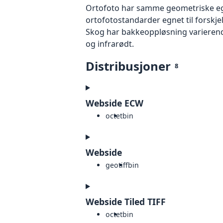
Ortofoto har samme geometriske egen
ortofotostandarder egnet til forskje
Skog har bakkeoppløsning varierende
og infrarødt.
Distribusjoner
8
Webside ECW
octet
bin
Webside
geotiff
bin
Webside Tiled TIFF
octet
bin