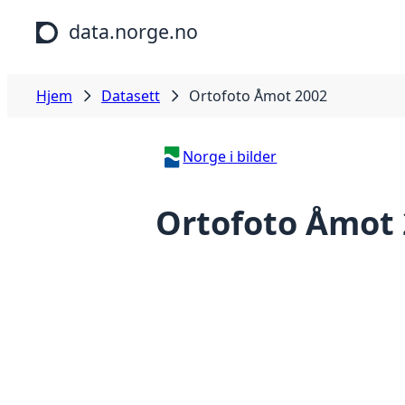
Hopp til hovedinnhold
data.norge.no
Hjem
Datasett
Ortofoto Åmot 2002
Norge i bilder
Ortofoto Åmot