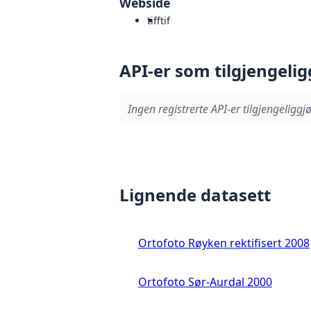
Webside
tiff
tif
API-er som tilgjengelig
Ingen registrerte API-er tilgjengeliggjø
Lignende datasett
Ortofoto Røyken rektifisert 2008
Ortofoto Sør-Aurdal 2000