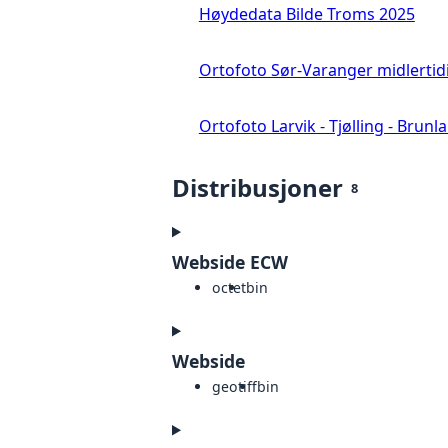
Høydedata Bilde Troms 2025
Ortofoto Sør-Varanger midlertid
Ortofoto Larvik - Tjølling - Brunl
Distribusjoner
8
Webside ECW
octet
bin
Webside
geotiff
bin