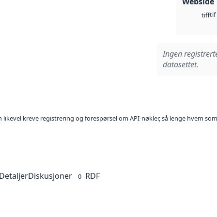
Webside
tif
tiff
Ingen registrert
datasettet.
kan likevel kreve registrering og forespørsel om API-nøkler, så lenge hvem som
Detaljer
Diskusjoner
RDF
0