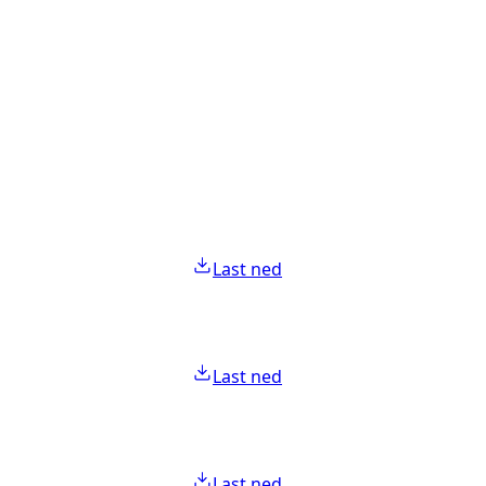
Last ned
Last ned
Last ned