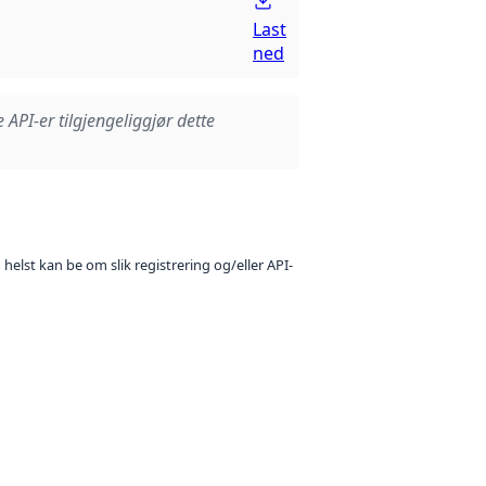
Last
ned
e API-er tilgjengeliggjør dette
 helst kan be om slik registrering og/eller API-