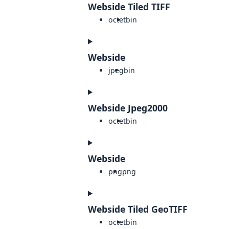
Webside Tiled TIFF
octet
bin
Webside
jpeg
bin
Webside Jpeg2000
octet
bin
Webside
png
png
Webside Tiled GeoTIFF
octet
bin