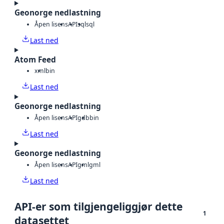
Geonorge nedlastning
Åpen lisens
API
sql
sql
Last ned
Atom Feed
xml
bin
Last ned
Geonorge nedlastning
Åpen lisens
API
gdb
bin
Last ned
Geonorge nedlastning
Åpen lisens
API
gml
gml
Last ned
API-er som tilgjengeliggjør dette
1
datasettet