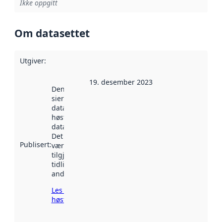
Ikke oppgitt
Om datasettet
Utgiver
:
19. desember 2023
Denne datoen
sier når
datasettet ble
høstet av
data.norge.no.
Det kan ha
Publisert
:
vært
tilgjengelig
tidligere
andre steder.
Les mer om
høsting her