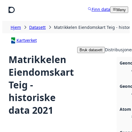
Hopp til hovedinnhold
Finn data
Meny
Hjem
Datasett
Matrikkelen Eiendomskart Teig - histor
Kartverket
Distribusjone
Bruk datasett
Matrikkelen
Geono
Eiendomskart
Teig -
Geono
historiske
data 2021
Atom