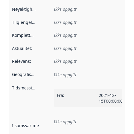
Nøyaktighet
:
Ikke oppgitt
Tilgjengelighet
:
Ikke oppgitt
Kompletthet
:
Ikke oppgitt
Aktualitet
:
Ikke oppgitt
Relevans
:
Ikke oppgitt
Geografisk avgrensning
:
Ikke oppgitt
Tidsmessig avgrensning
:
Fra
:
2021-12-
15T00:00:00Z
Ikke oppgitt
I samsvar med
:
Referanse til en implementasjonsregel eller a