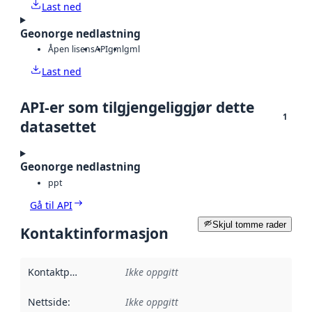
Last ned
Geonorge nedlastning
Åpen lisens
API
gml
gml
Last ned
API-er som tilgjengeliggjør dette
1
datasettet
Geonorge nedlastning
ppt
Gå til API
Skjul tomme rader
Kontaktinformasjon
Kontaktpunkt
:
Ikke oppgitt
Nettside
:
Ikke oppgitt