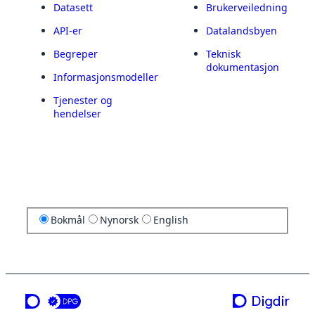
Datasett
Brukerveiledning
API-er
Datalandsbyen
Begreper
Teknisk
dokumentasjon
Informasjonsmodeller
Tjenester og
hendelser
Bokmål
Nynorsk
English
en tjeneste fra