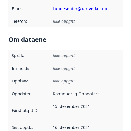
E-post
:
kundesenter@kartverket.no
Telefon
:
Ikke oppgitt
Om dataene
Språk
:
Ikke oppgitt
Innholdsleverandører
Ikke oppgitt
:
Opphav
:
Ikke oppgitt
Oppdateringsfrekvens
Kontinuerlig Oppdatert
:
15. desember 2021
Først utgitt
:
Denne datoen sier når dataene i dette datasettet 
Sist oppdatert
:
16. desember 2021