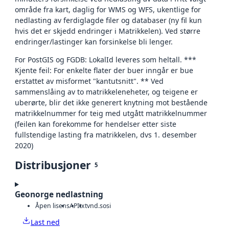
område fra kart, daglig for WMS og WFS, ukentlige for
nedlasting av ferdiglagde filer og databaser (ny fil kun
hvis det er skjedd endringer i Matrikkelen). Ved større
endringer/lastinger kan forsinkelse bli lenger.
For PostGIS og FGDB: LokalId leveres som heltall. ***
Kjente feil: For enkelte flater der buer inngår er bue
erstattet av misformet "kantutsnitt". ** Ved
sammenslåing av to matrikkeleneheter, og teigene er
uberørte, blir det ikke generert knytning mot bestående
matrikkelnummer for teig med utgått matrikkelnummer
(feilen kan forekomme for hendelser etter siste
fullstendige lasting fra matrikkelen, dvs 1. desember
2020)
Distribusjoner
5
Geonorge nedlastning
Åpen lisens
API
txt
vnd.sosi
Last ned