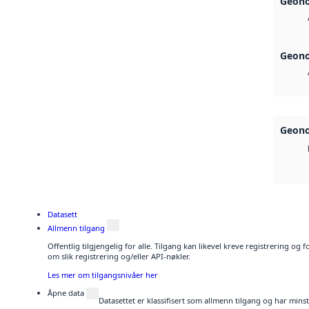
Geono
Geono
Geono
Datasett
Allmenn tilgang
Offentlig tilgjengelig for alle. Tilgang kan likevel kreve registrering o
om slik registrering og/eller API-nøkler.
Les mer om tilgangsnivåer her
Åpne data
Datasettet er klassifisert som allmenn tilgang og har mins