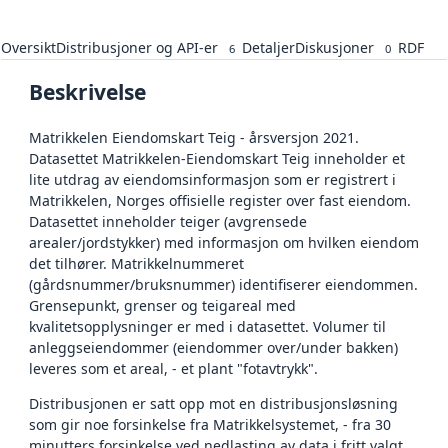
Oversikt
Distribusjoner og API-er
Detaljer
Diskusjoner
RDF
6
0
Beskrivelse
Matrikkelen Eiendomskart Teig - årsversjon 2021.
Datasettet Matrikkelen-Eiendomskart Teig inneholder et
lite utdrag av eiendomsinformasjon som er registrert i
Matrikkelen, Norges offisielle register over fast eiendom.
Datasettet inneholder teiger (avgrensede
arealer/jordstykker) med informasjon om hvilken eiendom
det tilhører. Matrikkelnummeret
(gårdsnummer/bruksnummer) identifiserer eiendommen.
Grensepunkt, grenser og teigareal med
kvalitetsopplysninger er med i datasettet. Volumer til
anleggseiendommer (eiendommer over/under bakken)
leveres som et areal, - et plant "fotavtrykk".
Distribusjonen er satt opp mot en distribusjonsløsning
som gir noe forsinkelse fra Matrikkelsystemet, - fra 30
minutters forsinkelse ved nedlasting av data i fritt valgt