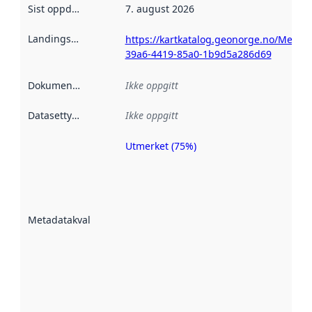
Sist oppdatert
:
7. august 2026
Landingsside
:
https://kartkatalog.geonorge.no/Metad
39a6-4419-85a0-1b9d5a286d69
Dokumentasjon
:
Ikke oppgitt
Datasettype
:
Ikke oppgitt
Utmerket (75%)
Metadatakvalitet
er en indikator
på hvor godt
datasettene er
beskrevet ved
Metadatakvalitet
:
hjelp
avmetadata.
Les mer om
metadatakvalitet
her