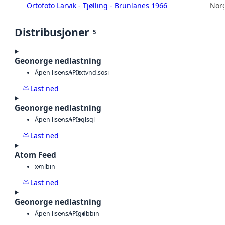
Ortofoto Larvik - Tjølling - Brunlanes 1966
Norg
Distribusjoner
5
Geonorge nedlastning
Åpen lisens
API
txt
vnd.sosi
Last ned
Geonorge nedlastning
Åpen lisens
API
sql
sql
Last ned
Atom Feed
xml
bin
Last ned
Geonorge nedlastning
Åpen lisens
API
gdb
bin