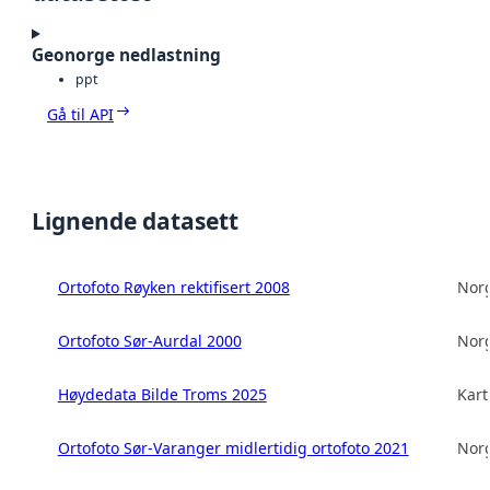
Geonorge nedlastning
ppt
Gå til API
Lignende datasett
Ortofoto Røyken rektifisert 2008
Norg
Ortofoto Sør-Aurdal 2000
Norg
Høydedata Bilde Troms 2025
Kart
Ortofoto Sør-Varanger midlertidig ortofoto 2021
Norg