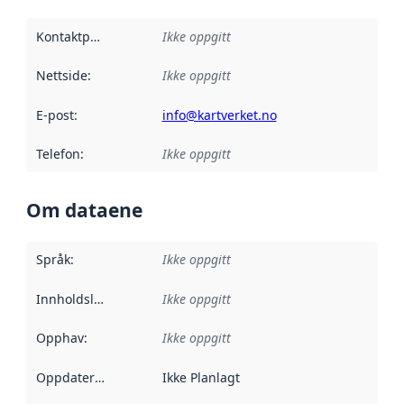
Kontaktpunkt
:
Ikke oppgitt
Nettside
:
Ikke oppgitt
E-post
:
info@kartverket.no
Telefon
:
Ikke oppgitt
Om dataene
Språk
:
Ikke oppgitt
Innholdsleverandører
Ikke oppgitt
:
Opphav
:
Ikke oppgitt
Oppdateringsfrekvens
Ikke Planlagt
: