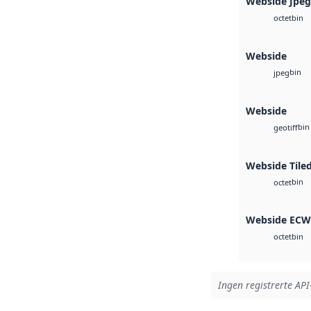
Webside Jpe
bin
octet
Webside
bin
jpeg
Webside
bin
geotiff
Webside Tile
bin
octet
Webside ECW
bin
octet
Ingen registrerte API-