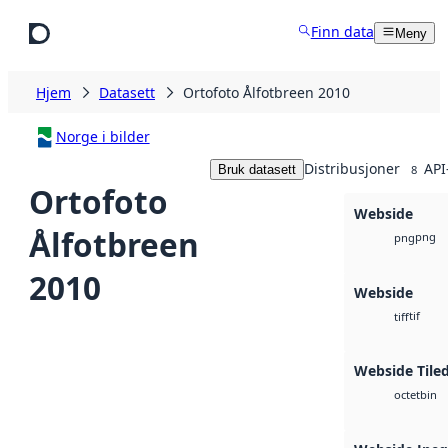
Hopp til hovedinnhold
Finn data
Meny
Hjem
Datasett
Ortofoto Ålfotbreen 2010
Norge i bilder
Distribusjoner
API
Bruk datasett
8
Ortofoto
Webside
Ålfotbreen
png
png
2010
Webside
tif
tiff
Webside Tiled
bin
octet