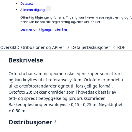
Datasett
Allmenn tilgang
Offentlig tilgjengelig for alle. Tilgang kan likevel kreve registrering o
helst kan be om slik registrering og/eller API-nøkler.
Les mer om tilgangsnivåer her
Oversikt
Distribusjoner og API-er
Detaljer
Diskusjoner
RDF
8
0
Beskrivelse
Ortofoto har samme geometriske egenskaper som et kart
og kan knyttes til et referansesystem. Ortofoto er inndelt i
ulike ortofotostandarder egnet til forskjellige formål.
Ortofoto 20: Dekker områder som i hovedsak består av
tett- og spredt bebyggelse og jordbruksområder.
Bakkeoppløsning er vanligvis > 0,15 - 0,25 m. Nøyaktighet
± 0.50 m.
Distribusjoner
8