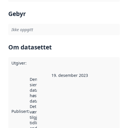
Gebyr
Ikke oppgitt
Om datasettet
Utgiver
:
19. desember 2023
Denne datoen
sier når
datasettet ble
høstet av
data.norge.no.
Det kan ha
Publisert
:
vært
tilgjengelig
tidligere