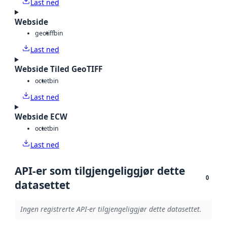
Last ned
Webside
geotiff
bin
Last ned
Webside Tiled GeoTIFF
octet
bin
Last ned
Webside ECW
octet
bin
Last ned
API-er som tilgjengeliggjør dette
0
datasettet
Ingen registrerte API-er tilgjengeliggjør dette datasettet.