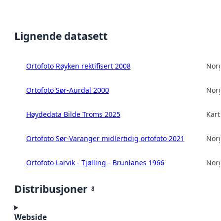
Lignende datasett
Ortofoto Røyken rektifisert 2008
Norg
Ortofoto Sør-Aurdal 2000
Norg
Høydedata Bilde Troms 2025
Kart
Ortofoto Sør-Varanger midlertidig ortofoto 2021
Norg
Ortofoto Larvik - Tjølling - Brunlanes 1966
Norg
Distribusjoner
8
Webside