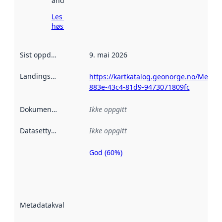
andre steder.
Les mer om
høsting her
Sist oppdatert
:
9. mai 2026
Landingsside
:
https://kartkatalog.geonorge.no/Metad
883e-43c4-81d9-9473071809fc
Dokumentasjon
:
Ikke oppgitt
Datasettype
:
Ikke oppgitt
God (60%)
Metadatakvalitet
er en indikator
på hvor godt
datasettene er
beskrevet ved
Metadatakvalitet
:
hjelp
avmetadata.