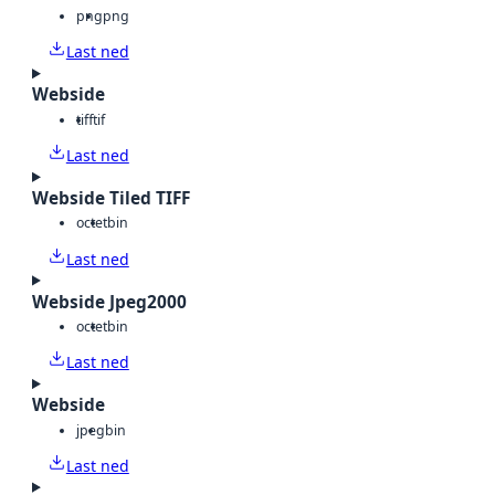
png
png
Last ned
Webside
tiff
tif
Last ned
Webside Tiled TIFF
octet
bin
Last ned
Webside Jpeg2000
octet
bin
Last ned
Webside
jpeg
bin
Last ned