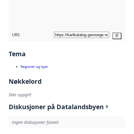
Les mer om
metadatakvalitet
her
URI:
Kopier
Tema
Regioner og byer
Nøkkelord
Ikke oppgitt
Diskusjoner på Datalandsbyen
0
Ingen diskusjoner funnet