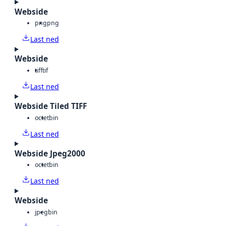
Webside
png
png
Last ned
Webside
tiff
tif
Last ned
Webside Tiled TIFF
octet
bin
Last ned
Webside Jpeg2000
octet
bin
Last ned
Webside
jpeg
bin