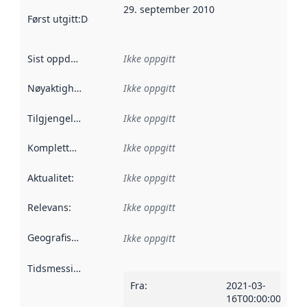
29. september 2010
Først utgitt
:
Denne datoen sier når dataene i dette datasettet 
Sist oppdatert
:
Ikke oppgitt
Nøyaktighet
:
Ikke oppgitt
Tilgjengelighet
:
Ikke oppgitt
Kompletthet
:
Ikke oppgitt
Aktualitet
:
Ikke oppgitt
Relevans
:
Ikke oppgitt
Geografisk avgrensning
:
Ikke oppgitt
Tidsmessig avgrensning
:
Fra
:
2021-03-
16T00:00:00Z