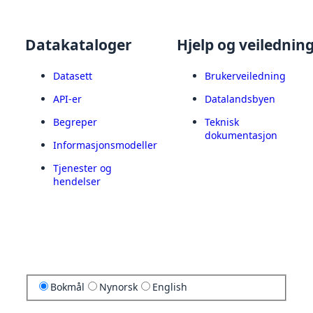
Datakataloger
Hjelp og veilednin
Datasett
Brukerveiledning
API-er
Datalandsbyen
Begreper
Teknisk
dokumentasjon
Informasjonsmodeller
Tjenester og
hendelser
Bokmål
Nynorsk
English