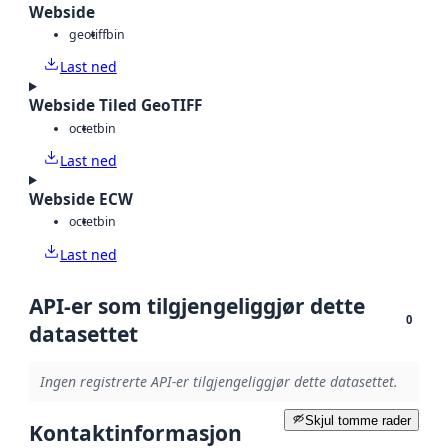
Webside
geotiff
bin
Last ned
Webside Tiled GeoTIFF
octet
bin
Last ned
Webside ECW
octet
bin
Last ned
API-er som tilgjengeliggjør dette
0
datasettet
Ingen registrerte API-er tilgjengeliggjør dette datasettet.
Skjul tomme rader
Kontaktinformasjon