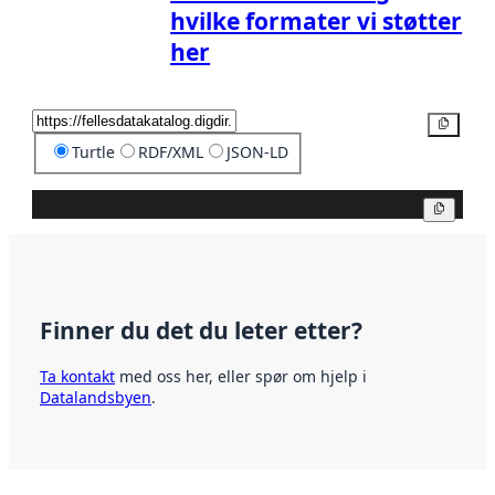
hvilke formater vi støtter
her
Kopier
Turtle
RDF/XML
JSON-LD
Kopier
Finner du det du leter etter?
Ta kontakt
med oss her, eller spør om hjelp i
Datalandsbyen
.