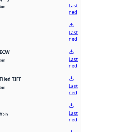
Last
bin
ned
Last
ned
 ECW
Last
bin
ned
Tiled TIFF
Last
bin
ned
Last
bin
ff
ned