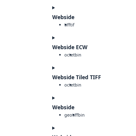
Webside
tiff
tif
Webside ECW
octet
bin
Webside Tiled TIFF
octet
bin
Webside
geotiff
bin