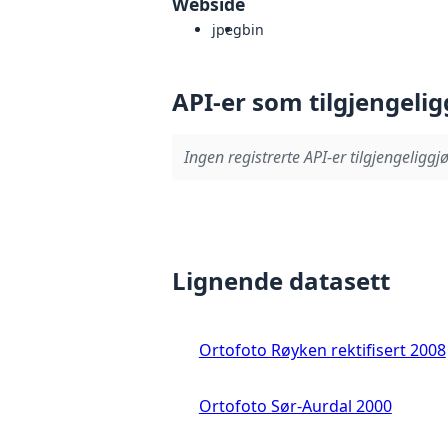
Webside
jpeg
bin
API-er som tilgjengelig
Ingen registrerte API-er tilgjengeliggjø
Lignende datasett
Ortofoto Røyken rektifisert 2008
Ortofoto Sør-Aurdal 2000