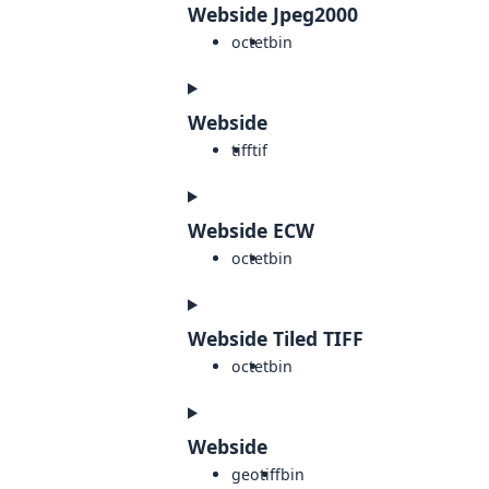
Webside Jpeg2000
octet
bin
Webside
tiff
tif
Webside ECW
octet
bin
Webside Tiled TIFF
octet
bin
Webside
geotiff
bin