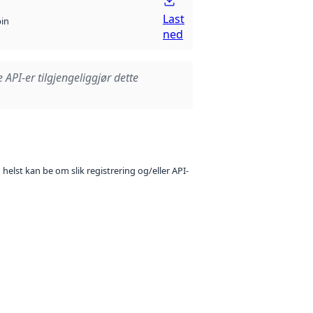
Last
bin
ned
e API-er tilgjengeliggjør dette
 helst kan be om slik registrering og/eller API-