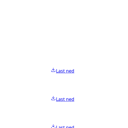
Last ned
Last ned
Last ned