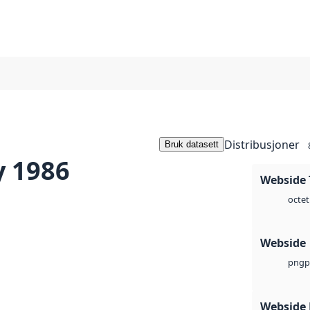
Distribusjoner
Bruk datasett
y 1986
Webside 
octet
Webside
p
png
Webside 