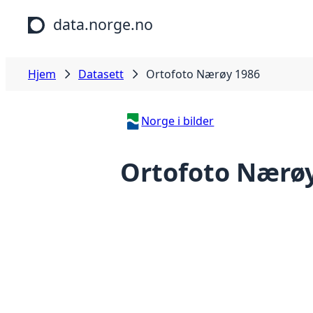
Hopp til hovedinnhold
data.norge.no
Hjem
Datasett
Ortofoto Nærøy 1986
Norge i bilder
Ortofoto Nærø