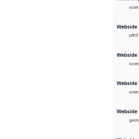
octet
Webside
tif
tiff
Webside
octet
Webside 
octet
Webside
geoti