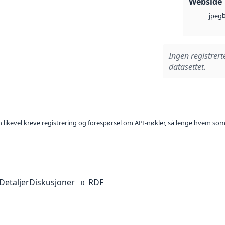
Webside
jpeg
Ingen registrert
datasettet.
kan likevel kreve registrering og forespørsel om API-nøkler, så lenge hvem som
Detaljer
Diskusjoner
RDF
0