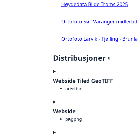
Høydedata Bilde Troms 2025
Ortofoto Sør-Varanger midlertid
Ortofoto Larvik - Tjølling - Brunl
Distribusjoner
8
Webside Tiled GeoTIFF
octet
bin
Webside
png
png