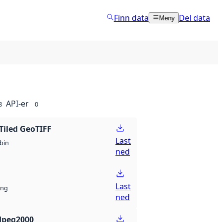
Finn data
Del data
Meny
API-er
8
0
Tiled GeoTIFF
Last
bin
ned
Last
ng
ned
Jpeg2000