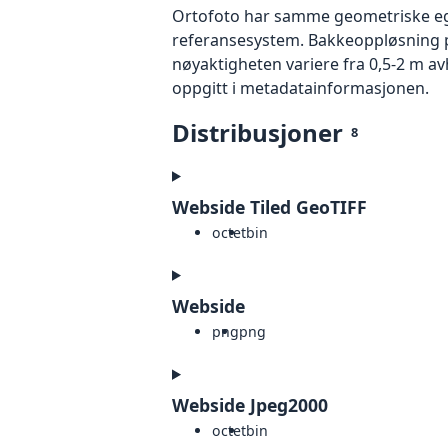
Ortofoto har samme geometriske egen
referansesystem. Bakkeoppløsning på
nøyaktigheten variere fra 0,5-2 m a
oppgitt i metadatainformasjonen.
Distribusjoner
8
Webside Tiled GeoTIFF
octet
bin
Webside
png
png
Webside Jpeg2000
octet
bin