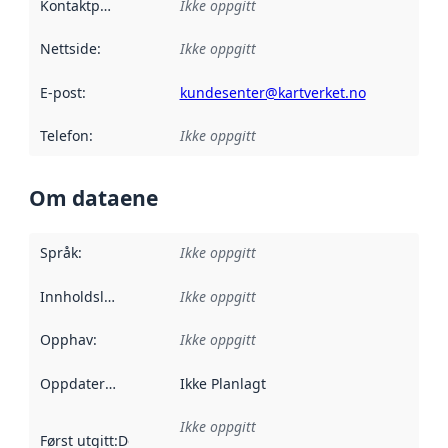
Kontaktpunkt
:
Ikke oppgitt
Nettside
:
Ikke oppgitt
E-post
:
kundesenter@kartverket.no
Telefon
:
Ikke oppgitt
Om dataene
Språk
:
Ikke oppgitt
Innholdsleverandører
Ikke oppgitt
:
Opphav
:
Ikke oppgitt
Oppdateringsfrekvens
Ikke Planlagt
:
Ikke oppgitt
Først utgitt
:
Denne datoen sier når dataene i dette datasettet 