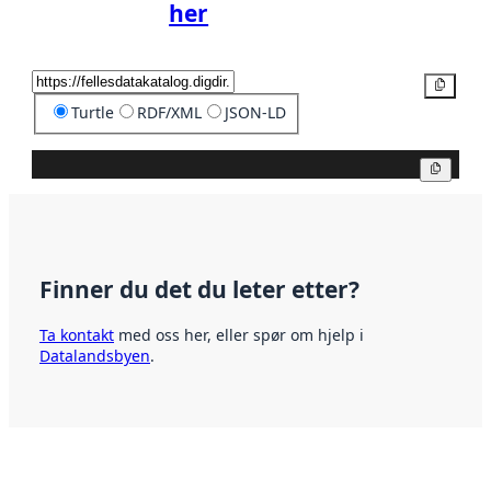
her
Kopier
Turtle
RDF/XML
JSON-LD
Kopier
Finner du det du leter etter?
Ta kontakt
med oss her, eller spør om hjelp i
Datalandsbyen
.