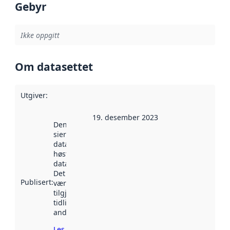
Gebyr
Ikke oppgitt
Om datasettet
Utgiver
:
19. desember 2023
Denne datoen
sier når
datasettet ble
høstet av
data.norge.no.
Det kan ha
Publisert
:
vært
tilgjengelig
tidligere
andre steder.
Les mer om