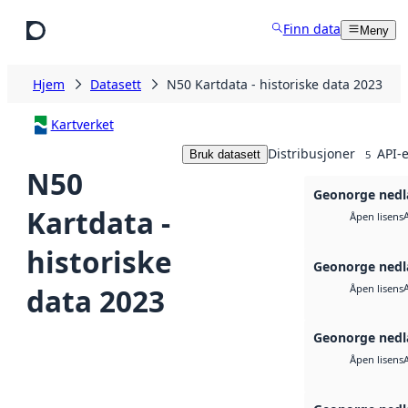
Hopp til hovedinnhold
Finn data
Meny
Hjem
Datasett
N50 Kartdata - historiske data 2023
Kartverket
Distribusjoner
API-e
Bruk datasett
5
N50
Geonorge nedl
Kartdata -
Åpen lisens
historiske
Geonorge nedl
data 2023
Åpen lisens
Geonorge nedl
Åpen lisens