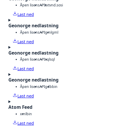
Åpen lisens
API
txt
vnd.sosi
Last ned
Geonorge nedlastning
Åpen lisens
API
gml
gml
Last ned
Geonorge nedlastning
Åpen lisens
API
sql
sql
Last ned
Geonorge nedlastning
Åpen lisens
API
gdb
bin
Last ned
Atom Feed
xml
bin
Last ned