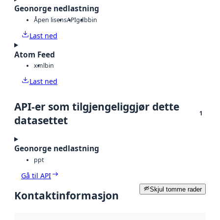
Geonorge nedlastning
Åpen lisens
API
gdb
bin
Last ned
Atom Feed
xml
bin
Last ned
API-er som tilgjengeliggjør dette
1
datasettet
Geonorge nedlastning
ppt
Gå til API
Skjul tomme rader
Kontaktinformasjon