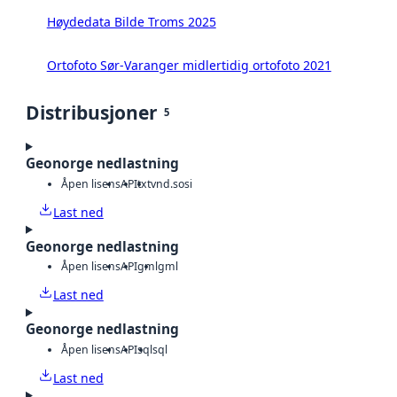
Høydedata Bilde Troms 2025
Ortofoto Sør-Varanger midlertidig ortofoto 2021
Distribusjoner
5
Geonorge nedlastning
Åpen lisens
API
txt
vnd.sosi
Last ned
Geonorge nedlastning
Åpen lisens
API
gml
gml
Last ned
Geonorge nedlastning
Åpen lisens
API
sql
sql
Last ned