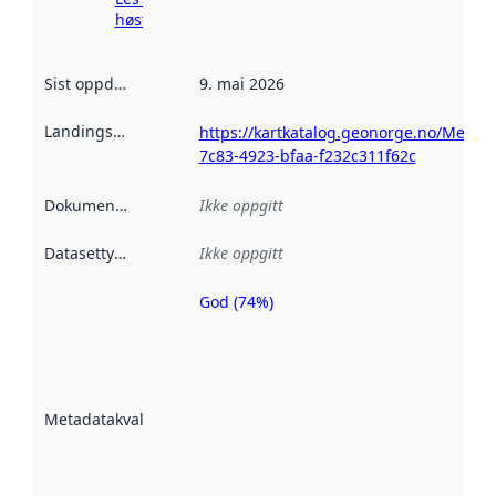
høsting her
Sist oppdatert
:
9. mai 2026
Landingsside
:
https://kartkatalog.geonorge.no/Metad
7c83-4923-bfaa-f232c311f62c
Dokumentasjon
:
Ikke oppgitt
Datasettype
:
Ikke oppgitt
God (74%)
Metadatakvalitet
er en indikator
på hvor godt
datasettene er
beskrevet ved
Metadatakvalitet
:
hjelp
avmetadata.
Les mer om