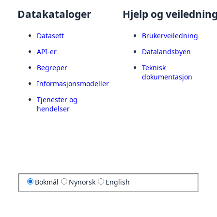
Datakataloger
Hjelp og veilednin
Datasett
Brukerveiledning
API-er
Datalandsbyen
Begreper
Teknisk
dokumentasjon
Informasjonsmodeller
Tjenester og
hendelser
Bokmål
Nynorsk
English