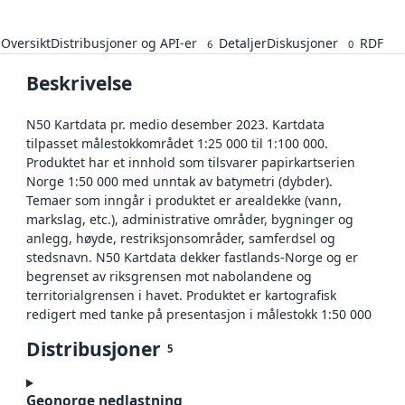
Oversikt
Distribusjoner og API-er
Detaljer
Diskusjoner
RDF
6
0
Beskrivelse
N50 Kartdata pr. medio desember 2023. Kartdata
tilpasset målestokkområdet 1:25 000 til 1:100 000.
Produktet har et innhold som tilsvarer papirkartserien
Norge 1:50 000 med unntak av batymetri (dybder).
Temaer som inngår i produktet er arealdekke (vann,
markslag, etc.), administrative områder, bygninger og
anlegg, høyde, restriksjonsområder, samferdsel og
stedsnavn. N50 Kartdata dekker fastlands-Norge og er
begrenset av riksgrensen mot nabolandene og
territorialgrensen i havet. Produktet er kartografisk
redigert med tanke på presentasjon i målestokk 1:50 000
Distribusjoner
5
Geonorge nedlastning