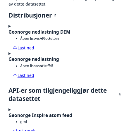
av dette datasettet.
Distribusjoner
2
Geonorge nedlastning DEM
Åpen lisens
API
octet
bin
Last ned
Geonorge nedlastning
Åpen lisens
API
tiff
tif
Last ned
API-er som tilgjengeliggjør dette
4
datasettet
Geonorge Inspire atom feed
gml