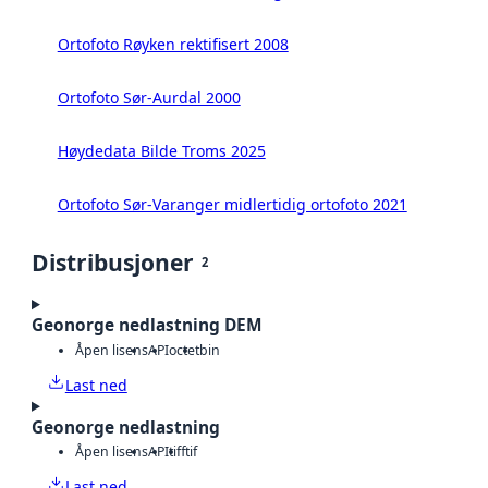
Ortofoto Røyken rektifisert 2008
Ortofoto Sør-Aurdal 2000
Høydedata Bilde Troms 2025
Ortofoto Sør-Varanger midlertidig ortofoto 2021
Distribusjoner
2
Geonorge nedlastning DEM
Åpen lisens
API
octet
bin
Last ned
Geonorge nedlastning
Åpen lisens
API
tiff
tif
Last ned