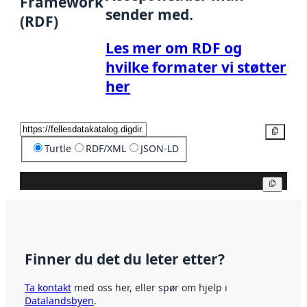
Framework
sender med.
(RDF)
Les mer om RDF og
hvilke formater vi støtter
her
Kopier
Turtle
RDF/XML
JSON-LD
Kopier
Finner du det du leter etter?
Ta kontakt
med oss her, eller spør om hjelp i
Datalandsbyen
.