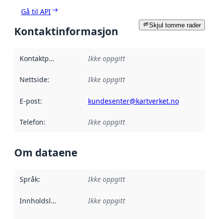
Gå til API
Skjul tomme rader
Kontaktinformasjon
Kontaktpunkt
:
Ikke oppgitt
Nettside
:
Ikke oppgitt
E-post
:
kundesenter@kartverket.no
Telefon
:
Ikke oppgitt
Om dataene
Språk
:
Ikke oppgitt
Innholdsleverandører
Ikke oppgitt
: