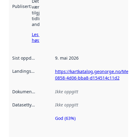
Det kan ha
Publisert
:
vært
tilgjengelig
tidligere
andre steder.
Les mer om
høsting her
Sist oppdatert
:
9. mai 2026
Landingsside
:
https://kartkatalog.geonorge.no/Metad
0858-4d06-bba8-d154514c11d2
Dokumentasjon
:
Ikke oppgitt
Datasettype
:
Ikke oppgitt
God (63%)
Metadatakvalitet
er en indikator
på hvor godt