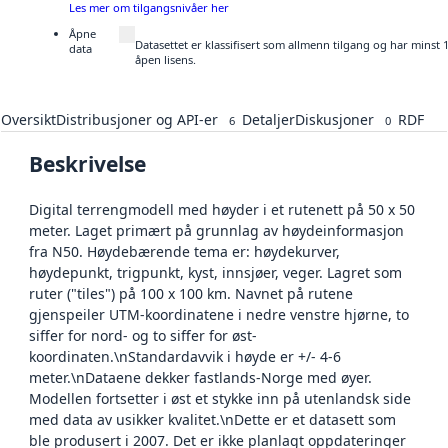
Les mer om tilgangsnivåer her
Åpne
Datasettet er klassifisert som allmenn tilgang og har minst
data
åpen lisens.
Oversikt
Distribusjoner og API-er
Detaljer
Diskusjoner
RDF
6
0
Beskrivelse
Digital terrengmodell med høyder i et rutenett på 50 x 50
meter. Laget primært på grunnlag av høydeinformasjon
fra N50. Høydebærende tema er: høydekurver,
høydepunkt, trigpunkt, kyst, innsjøer, veger. Lagret som
ruter ("tiles") på 100 x 100 km. Navnet på rutene
gjenspeiler UTM-koordinatene i nedre venstre hjørne, to
siffer for nord- og to siffer for øst-
koordinaten.\nStandardavvik i høyde er +/- 4-6
meter.\nDataene dekker fastlands-Norge med øyer.
Modellen fortsetter i øst et stykke inn på utenlandsk side
med data av usikker kvalitet.\nDette er et datasett som
ble produsert i 2007. Det er ikke planlagt oppdateringer