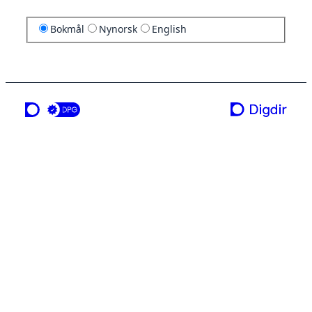
Bokmål
Nynorsk
English
en tjeneste fra