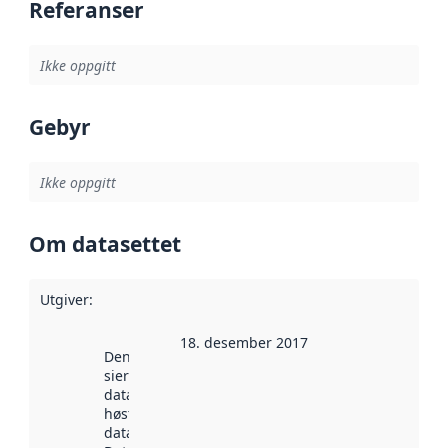
Referanser
Ikke oppgitt
Gebyr
Ikke oppgitt
Om datasettet
Utgiver
:
18. desember 2017
Denne datoen
sier når
datasettet ble
høstet av
data.norge.no.