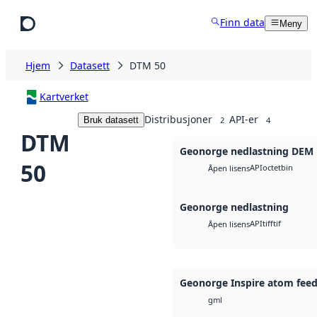
Hopp til hovedinnhold
Finn data
Meny
Hjem
Datasett
DTM 50
Kartverket
Distribusjoner
API-er
Bruk datasett
2
4
DTM
Geonorge nedlastning DEM
50
API
octet
bin
Åpen lisens
Geonorge nedlastning
API
tiff
tif
Åpen lisens
Geonorge Inspire atom fee
gml