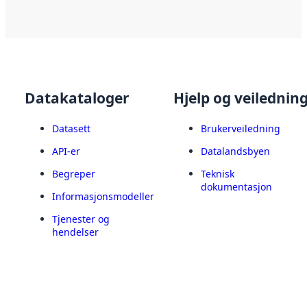
Datakataloger
Hjelp og veilednin
Datasett
Brukerveiledning
API-er
Datalandsbyen
Begreper
Teknisk
dokumentasjon
Informasjonsmodeller
Tjenester og
hendelser