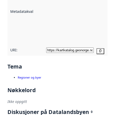
datasettene er
beskrevet ved
Metadatakvalitet
:
hjelp
avmetadata.
Les mer om
metadatakvalitet
her
URI:
Kopier
Tema
Regioner og byer
Nøkkelord
Ikke oppgitt
Diskusjoner på Datalandsbyen
0