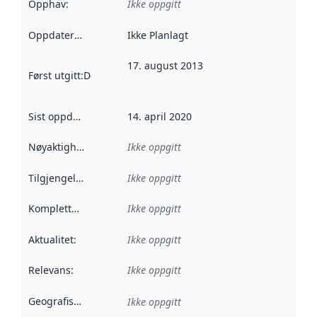
Opphav
:
Ikke oppgitt
Oppdateringsfrekvens
Ikke Planlagt
:
17. august 2013
Først utgitt
:
Denne datoen sier når dataene i dette datasettet 
Sist oppdatert
:
14. april 2020
Nøyaktighet
:
Ikke oppgitt
Tilgjengelighet
:
Ikke oppgitt
Kompletthet
:
Ikke oppgitt
Aktualitet
:
Ikke oppgitt
Relevans
:
Ikke oppgitt
Geografisk avgrensning
:
Ikke oppgitt