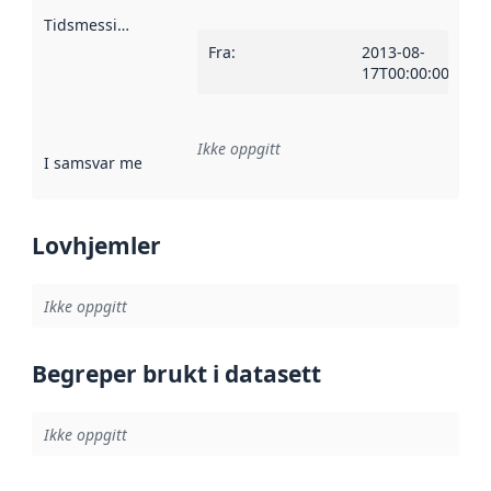
Tidsmessig avgrensning
:
Fra
:
2013-08-
17T00:00:00Z
Ikke oppgitt
I samsvar med
:
Referanse til en implementasjonsregel eller a
Lovhjemler
Ikke oppgitt
Begreper brukt i datasett
Ikke oppgitt