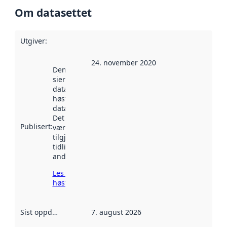
Om datasettet
Utgiver
:
24. november 2020
Denne datoen
sier når
datasettet ble
høstet av
data.norge.no.
Det kan ha
Publisert
:
vært
tilgjengelig
tidligere
andre steder.
Les mer om
høsting her
Sist oppdatert
:
7. august 2026