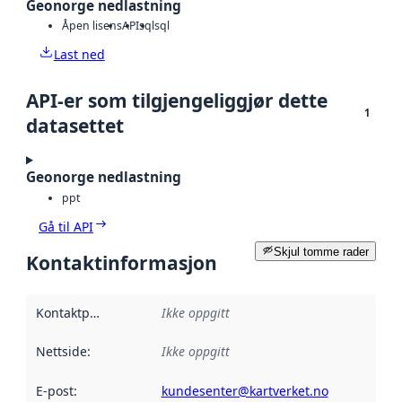
Geonorge nedlastning
Åpen lisens
API
sql
sql
Last ned
API-er som tilgjengeliggjør dette
1
datasettet
Geonorge nedlastning
ppt
Gå til API
Skjul tomme rader
Kontaktinformasjon
Kontaktpunkt
:
Ikke oppgitt
Nettside
:
Ikke oppgitt
E-post
:
kundesenter@kartverket.no