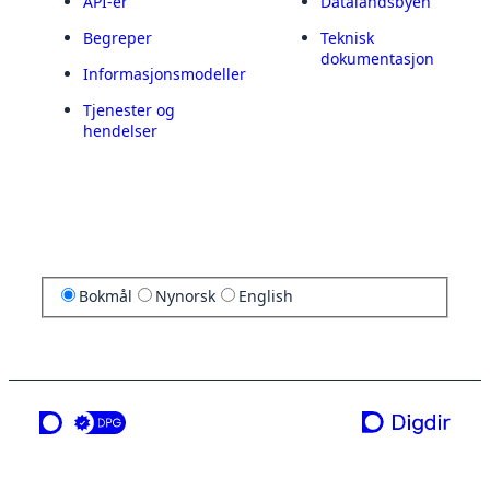
API-er
Datalandsbyen
Begreper
Teknisk
dokumentasjon
Informasjonsmodeller
Tjenester og
hendelser
Bokmål
Nynorsk
English
en tjeneste fra