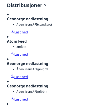
Distribusjoner
5
Geonorge nedlastning
Åpen lisens
API
txt
vnd.sosi
Last ned
Atom Feed
xml
bin
Last ned
Geonorge nedlastning
Åpen lisens
API
gml
gml
Last ned
Geonorge nedlastning
Åpen lisens
API
gdb
bin
Last ned