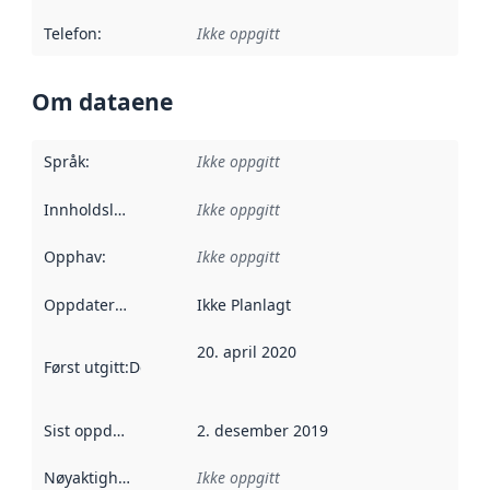
Telefon
:
Ikke oppgitt
Om dataene
Språk
:
Ikke oppgitt
Innholdsleverandører
Ikke oppgitt
:
Opphav
:
Ikke oppgitt
Oppdateringsfrekvens
Ikke Planlagt
:
20. april 2020
Først utgitt
:
Denne datoen sier når dataene i dette datasettet 
Sist oppdatert
:
2. desember 2019
Nøyaktighet
:
Ikke oppgitt