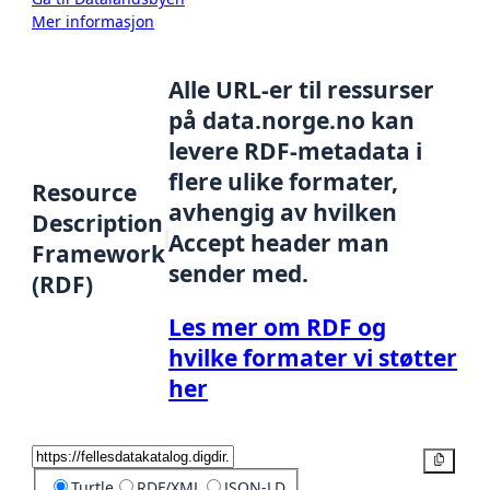
Mer informasjon
Alle URL-er til ressurser
på data.norge.no kan
levere RDF-metadata i
flere ulike formater,
Resource
avhengig av hvilken
Description
Accept header man
Framework
sender med.
(RDF)
Les mer om RDF og
hvilke formater vi støtter
her
Kopier
Turtle
RDF/XML
JSON-LD