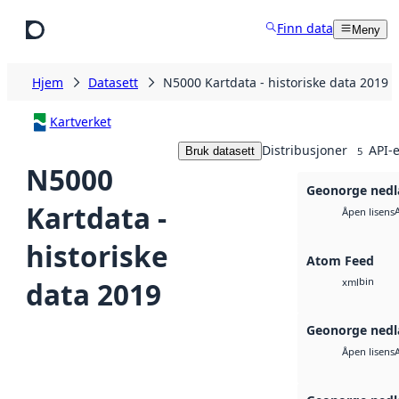
Hopp til hovedinnhold
Finn data
Meny
Hjem
Datasett
N5000 Kartdata - historiske data 2019
Kartverket
Distribusjoner
API-e
Bruk datasett
5
N5000
Geonorge nedl
Kartdata -
Åpen lisens
historiske
Atom Feed
bin
data 2019
xml
Geonorge nedl
Åpen lisens