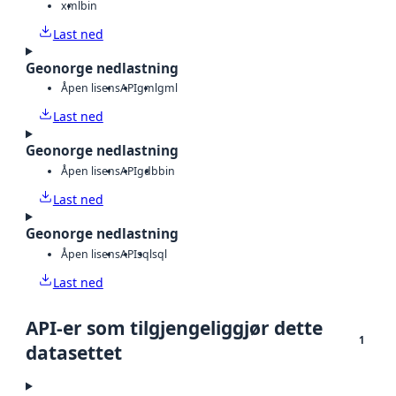
xml
bin
Last ned
Geonorge nedlastning
Åpen lisens
API
gml
gml
Last ned
Geonorge nedlastning
Åpen lisens
API
gdb
bin
Last ned
Geonorge nedlastning
Åpen lisens
API
sql
sql
Last ned
API-er som tilgjengeliggjør dette
1
datasettet