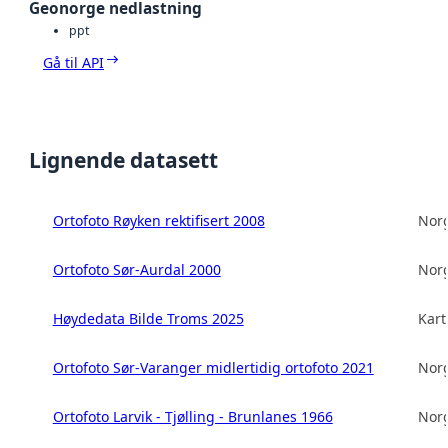
Geonorge nedlastning
ppt
Gå til API
Lignende datasett
Ortofoto Røyken rektifisert 2008
Norg
Ortofoto Sør-Aurdal 2000
Norg
Høydedata Bilde Troms 2025
Kart
Ortofoto Sør-Varanger midlertidig ortofoto 2021
Norg
Ortofoto Larvik - Tjølling - Brunlanes 1966
Norg