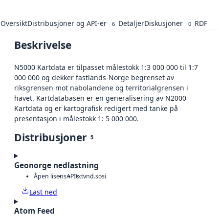
Oversikt
Distribusjoner og API-er
Detaljer
Diskusjoner
RDF
6
0
Beskrivelse
N5000 Kartdata er tilpasset målestokk 1:3 000 000 til 1:7
000 000 og dekker fastlands-Norge begrenset av
riksgrensen mot nabolandene og territorialgrensen i
havet. Kartdatabasen er en generalisering av N2000
Kartdata og er kartografisk redigert med tanke på
presentasjon i målestokk 1: 5 000 000.
Distribusjoner
5
Geonorge nedlastning
Åpen lisens
API
txt
vnd.sosi
Last ned
Atom Feed