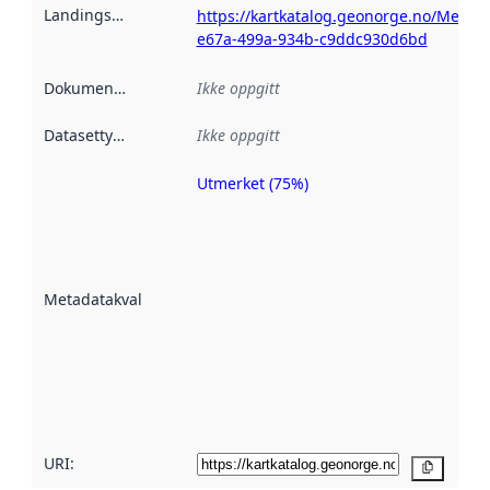
Landingsside
:
https://kartkatalog.geonorge.no/Metad
e67a-499a-934b-c9ddc930d6bd
Dokumentasjon
:
Ikke oppgitt
Datasettype
:
Ikke oppgitt
Utmerket (75%)
Metadatakvalitet
er en indikator
på hvor godt
datasettene er
beskrevet ved
Metadatakvalitet
:
hjelp
avmetadata.
Les mer om
metadatakvalitet
her
URI:
Kopier