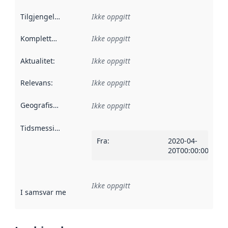
Tilgjengelighet
:
Ikke oppgitt
Kompletthet
:
Ikke oppgitt
Aktualitet
:
Ikke oppgitt
Relevans
:
Ikke oppgitt
Geografisk avgrensning
:
Ikke oppgitt
Tidsmessig avgrensning
:
Fra
:
2020-04-
20T00:00:00Z
Ikke oppgitt
I samsvar med
:
Referanse til en implementasjonsregel eller a