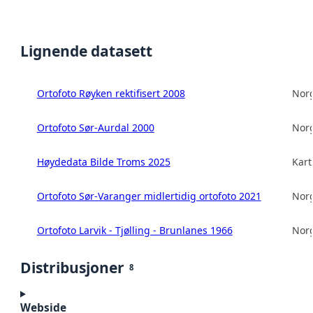
Lignende datasett
Ortofoto Røyken rektifisert 2008
Norg
Ortofoto Sør-Aurdal 2000
Norg
Høydedata Bilde Troms 2025
Kart
Ortofoto Sør-Varanger midlertidig ortofoto 2021
Norg
Ortofoto Larvik - Tjølling - Brunlanes 1966
Norg
Distribusjoner
8
Webside