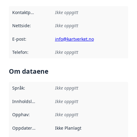
Kontaktpunkt
:
Ikke oppgitt
Nettside
:
Ikke oppgitt
E-post
:
info@kartverket.no
Telefon
:
Ikke oppgitt
Om dataene
Språk
:
Ikke oppgitt
Innholdsleverandører
Ikke oppgitt
:
Opphav
:
Ikke oppgitt
Oppdateringsfrekvens
Ikke Planlagt
: