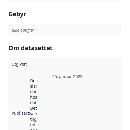
Gebyr
Ikke oppgitt
Om datasettet
Utgiver
:
25. januar 2025
Denne datoen
sier når
datasettet ble
høstet av
data.norge.no.
Det kan ha
Publisert
:
vært
tilgjengelig
tidligere