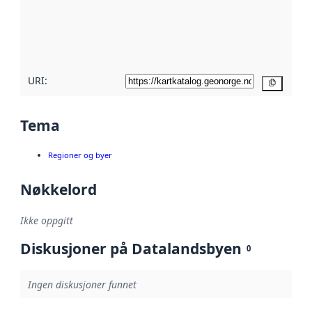
Les mer om
metadatakvalitet
her
URI:
Kopier
Tema
Regioner og byer
Nøkkelord
Ikke oppgitt
Diskusjoner på Datalandsbyen
0
Ingen diskusjoner funnet