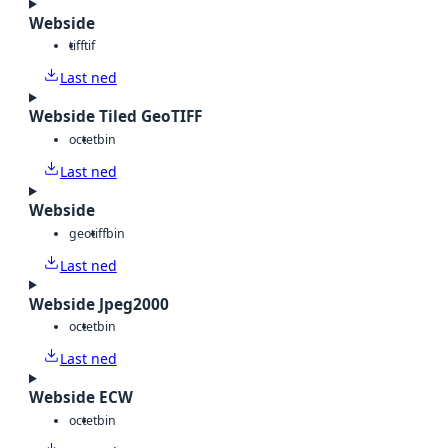
Webside
tiff
tif
Last ned
Webside Tiled GeoTIFF
octet
bin
Last ned
Webside
geotiff
bin
Last ned
Webside Jpeg2000
octet
bin
Last ned
Webside ECW
octet
bin