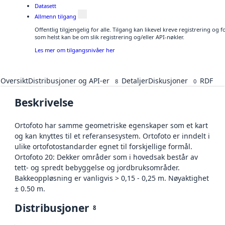
Datasett
Allmenn tilgang
Offentlig tilgjengelig for alle. Tilgang kan likevel kreve registrering og
som helst kan be om slik registrering og/eller API-nøkler.
Les mer om tilgangsnivåer her
Oversikt
Distribusjoner og API-er
Detaljer
Diskusjoner
RDF
8
0
Beskrivelse
Ortofoto har samme geometriske egenskaper som et kart
og kan knyttes til et referansesystem. Ortofoto er inndelt i
ulike ortofotostandarder egnet til forskjellige formål.
Ortofoto 20: Dekker områder som i hovedsak består av
tett- og spredt bebyggelse og jordbruksområder.
Bakkeoppløsning er vanligvis > 0,15 - 0,25 m. Nøyaktighet
± 0.50 m.
Distribusjoner
8