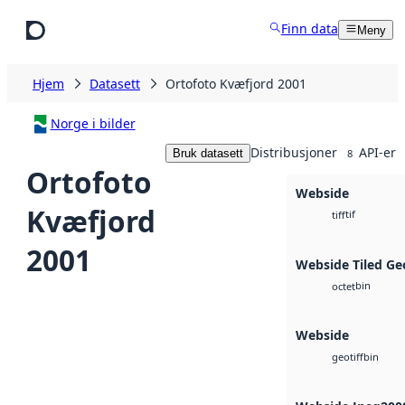
Hopp til hovedinnhold
Finn data
Meny
Hjem
Datasett
Ortofoto Kvæfjord 2001
Norge i bilder
Distribusjoner
API-er
Bruk datasett
8
Ortofoto
Webside
Kvæfjord
tif
tiff
2001
Webside Tiled Ge
bin
octet
Webside
bin
geotiff