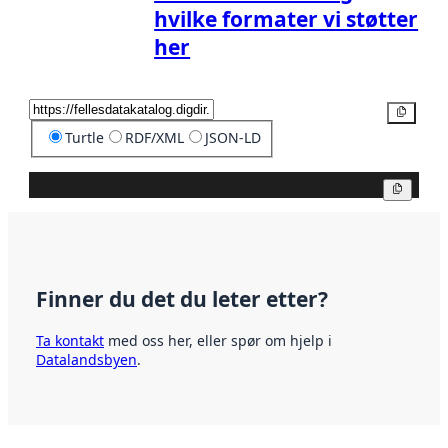
hvilke formater vi støtter
her
Kopier
Turtle
RDF/XML
JSON-LD
Kopier
Finner du det du leter etter?
Ta kontakt
med oss her, eller spør om hjelp i
Datalandsbyen
.