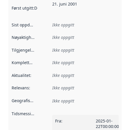
21. juni 2001
Først utgitt
:
Denne datoen sier når dataene i dette datasettet 
Sist oppdatert
:
Ikke oppgitt
Nøyaktighet
:
Ikke oppgitt
Tilgjengelighet
:
Ikke oppgitt
Kompletthet
:
Ikke oppgitt
Aktualitet
:
Ikke oppgitt
Relevans
:
Ikke oppgitt
Geografisk avgrensning
:
Ikke oppgitt
Tidsmessig avgrensning
:
Fra
:
2025-01-
22T00:00:00Z