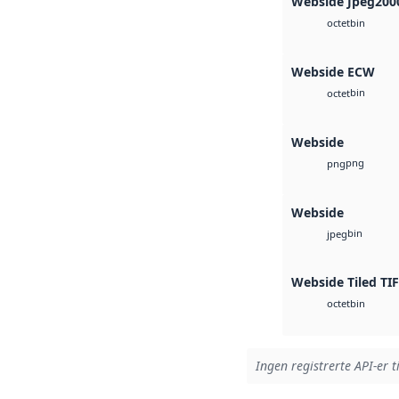
Webside Jpeg200
bin
octet
Webside ECW
bin
octet
Webside
png
png
Webside
bin
jpeg
Webside Tiled TI
bin
octet
Ingen registrerte API-er t