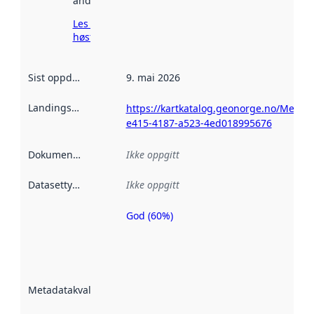
andre steder.
Les mer om
høsting her
Sist oppdatert
:
9. mai 2026
Landingsside
:
https://kartkatalog.geonorge.no/Metad
e415-4187-a523-4ed018995676
Dokumentasjon
:
Ikke oppgitt
Datasettype
:
Ikke oppgitt
God (60%)
Metadatakvalitet
er en indikator
på hvor godt
datasettene er
beskrevet ved
Metadatakvalitet
:
hjelp
avmetadata.