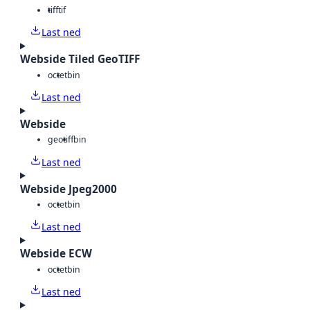
tiff
tif
Last ned
Webside Tiled GeoTIFF
octet
bin
Last ned
Webside
geotiff
bin
Last ned
Webside Jpeg2000
octet
bin
Last ned
Webside ECW
octet
bin
Last ned