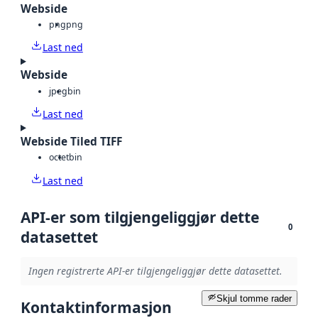
Webside
png
png
Last ned
Webside
jpeg
bin
Last ned
Webside Tiled TIFF
octet
bin
Last ned
API-er som tilgjengeliggjør dette
0
datasettet
Ingen registrerte API-er tilgjengeliggjør dette datasettet.
Skjul tomme rader
Kontaktinformasjon