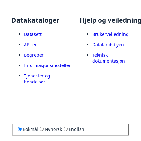
Datakataloger
Hjelp og veilednin
Datasett
Brukerveiledning
API-er
Datalandsbyen
Begreper
Teknisk
dokumentasjon
Informasjonsmodeller
Tjenester og
hendelser
Bokmål
Nynorsk
English