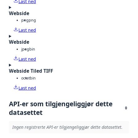
Last ned
Webside
png
png
Last ned
Webside
jpeg
bin
Last ned
Webside Tiled TIFF
octet
bin
Last ned
API-er som tilgjengeliggjør dette
0
datasettet
Ingen registrerte API-er tilgjengeliggjør dette datasettet.