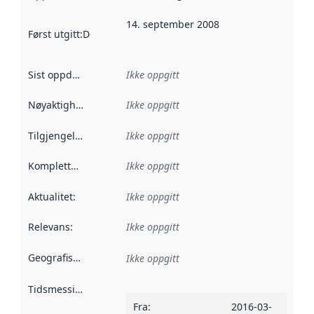
14. september 2008
Først utgitt
:
Denne datoen sier når dataene i dette datasettet 
Sist oppdatert
:
Ikke oppgitt
Nøyaktighet
:
Ikke oppgitt
Tilgjengelighet
:
Ikke oppgitt
Kompletthet
:
Ikke oppgitt
Aktualitet
:
Ikke oppgitt
Relevans
:
Ikke oppgitt
Geografisk avgrensning
:
Ikke oppgitt
Tidsmessig avgrensning
:
Fra
:
2016-03-