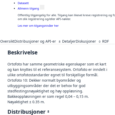
Datasett
Allmenn tilgang
Offentlig tilgjengelig for alle. Tilgang kan likevel kreve registrering o
om slik registrering og/eller API-nøkler.
Les mer om tilgangsnivåer her
Oversikt
Distribusjoner og API-er
Detaljer
Diskusjoner
RDF
8
0
Beskrivelse
Ortofoto har samme geometriske egenskaper som et kart
og kan knyttes til et referansesystem. Ortofoto er inndelt i
ulike ortofotostandarder egnet til forskjellige formål.
Ortofoto 10: Dekker normalt byområder og
utbyggingsområder der det er behov for god
stedfestingsnøyaktighet og høy oppløsning.
Bakkeoppløsningen er som regel 0,04 – 0,15 m.
Nøyaktighet ± 0.35 m.
Distribusjoner
8