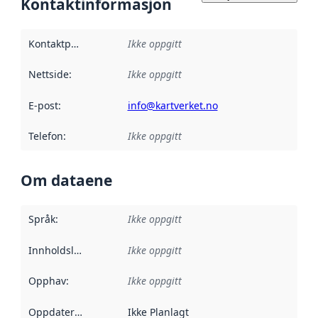
Kontaktinformasjon
Kontaktpunkt
:
Ikke oppgitt
Nettside
:
Ikke oppgitt
E-post
:
info@kartverket.no
Telefon
:
Ikke oppgitt
Om dataene
Språk
:
Ikke oppgitt
Innholdsleverandører
Ikke oppgitt
:
Opphav
:
Ikke oppgitt
Oppdateringsfrekvens
Ikke Planlagt
: