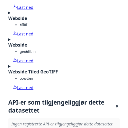
Last ned
Webside
tiff
tif
Last ned
Webside
geotiff
bin
Last ned
Webside Tiled GeoTIFF
octet
bin
Last ned
API-er som tilgjengeliggjør dette
0
datasettet
Ingen registrerte API-er tilgjengeliggjør dette datasettet.