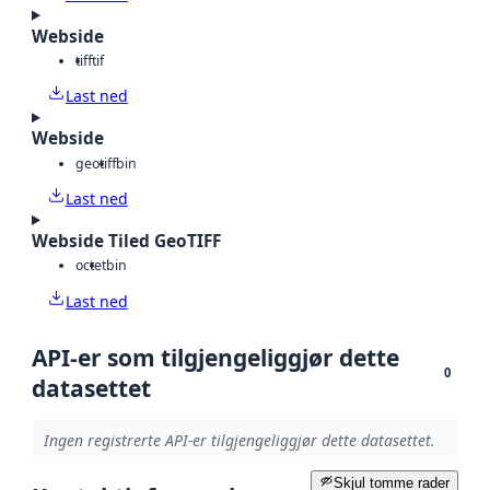
Webside
tiff
tif
Last ned
Webside
geotiff
bin
Last ned
Webside Tiled GeoTIFF
octet
bin
Last ned
API-er som tilgjengeliggjør dette
0
datasettet
Ingen registrerte API-er tilgjengeliggjør dette datasettet.
Skjul tomme rader