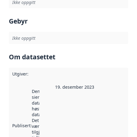
Ikke oppgitt
Gebyr
Ikke oppgitt
Om datasettet
Utgiver
:
19. desember 2023
Denne datoen
sier når
datasettet ble
høstet av
data.norge.no.
Det kan ha
Publisert
:
vært
tilgjengelig