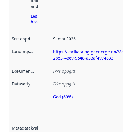
tidligere
andre steder.
Les mer om
høsting her
Sist oppdatert
:
9. mai 2026
Landingsside
:
https://kartkatalog.geonorge.no/Metad
2b53-4ee9-9548-a33af4974833
Dokumentasjon
:
Ikke oppgitt
Datasettype
:
Ikke oppgitt
God (60%)
Metadatakvalitet
er en indikator
på hvor godt
datasettene er
beskrevet ved
Metadatakvalitet
:
hjelp