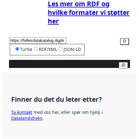
Les mer om RDF og
hvilke formater vi støtter
her
Kopier
Turtle
RDF/XML
JSON-LD
Kopier
Finner du det du leter etter?
Ta kontakt
med oss her, eller spør om hjelp i
Datalandsbyen
.