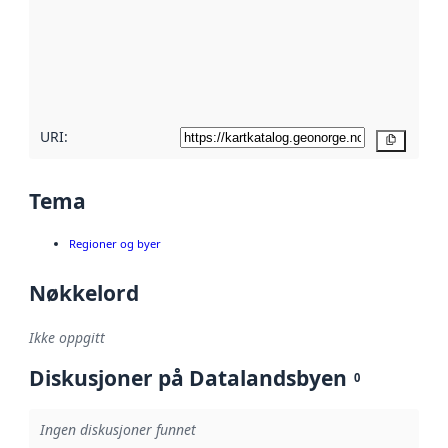
avmetadata.
Les mer om
metadatakvalitet
her
URI:
Kopier
Tema
Regioner og byer
Nøkkelord
Ikke oppgitt
Diskusjoner på Datalandsbyen
0
Ingen diskusjoner funnet