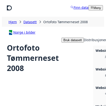
Hopp til hovedinnhold
Finn data
Meny
Hjem
Datasett
Ortofoto Tømmerneset 2008
Norge i bilder
Distribusjone
Bruk datasett
Ortofoto
Websi
Tømmerneset
2008
Websi
Websi