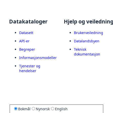
Datakataloger
Hjelp og veilednin
Datasett
Brukerveiledning
API-er
Datalandsbyen
Begreper
Teknisk
dokumentasjon
Informasjonsmodeller
Tjenester og
hendelser
Bokmål
Nynorsk
English