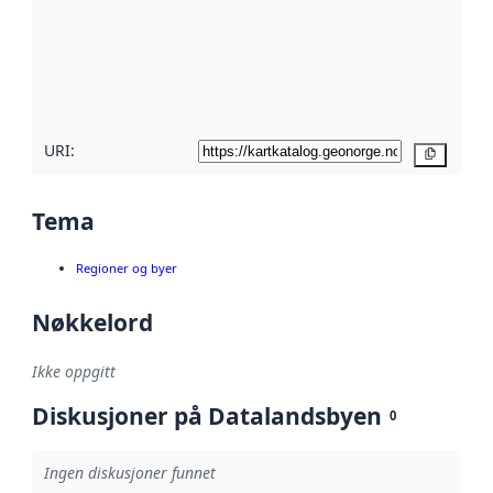
avmetadata.
Les mer om
metadatakvalitet
her
URI:
Kopier
Tema
Regioner og byer
Nøkkelord
Ikke oppgitt
Diskusjoner på Datalandsbyen
0
Ingen diskusjoner funnet