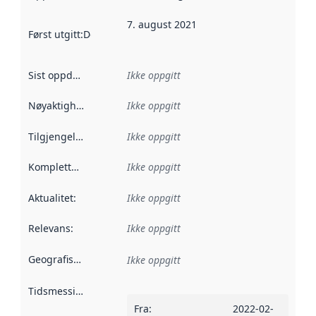
7. august 2021
Først utgitt
:
Denne datoen sier når dataene i dette datasettet 
Sist oppdatert
:
Ikke oppgitt
Nøyaktighet
:
Ikke oppgitt
Tilgjengelighet
:
Ikke oppgitt
Kompletthet
:
Ikke oppgitt
Aktualitet
:
Ikke oppgitt
Relevans
:
Ikke oppgitt
Geografisk avgrensning
:
Ikke oppgitt
Tidsmessig avgrensning
:
Fra
:
2022-02-