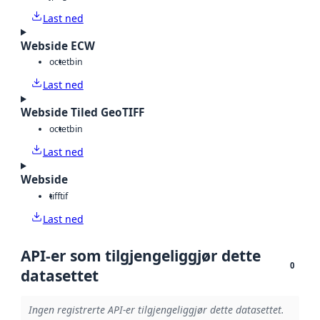
Last ned
Webside ECW
octet
bin
Last ned
Webside Tiled GeoTIFF
octet
bin
Last ned
Webside
tiff
tif
Last ned
API-er som tilgjengeliggjør dette
0
datasettet
Ingen registrerte API-er tilgjengeliggjør dette datasettet.