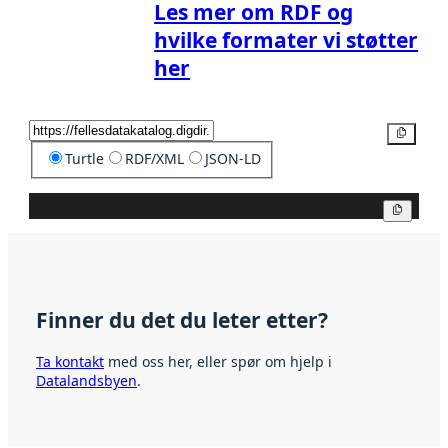
Les mer om RDF og
hvilke formater vi støtter
her
Kopier
Turtle
RDF/XML
JSON-LD
Kopier
Finner du det du leter etter?
Ta kontakt
med oss her, eller spør om hjelp i
Datalandsbyen
.