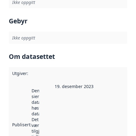
Ikke oppgitt
Gebyr
Ikke oppgitt
Om datasettet
Utgiver
:
19. desember 2023
Denne datoen
sier når
datasettet ble
høstet av
data.norge.no.
Det kan ha
Publisert
:
vært
tilgjengelig