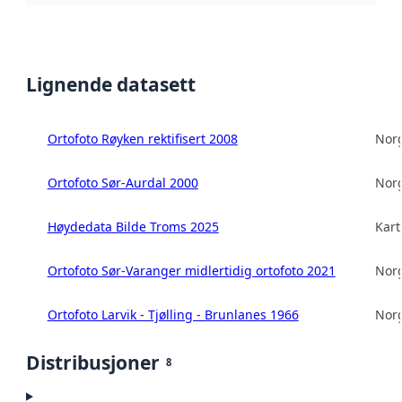
Lignende datasett
Ortofoto Røyken rektifisert 2008
Norg
Ortofoto Sør-Aurdal 2000
Norg
Høydedata Bilde Troms 2025
Kart
Ortofoto Sør-Varanger midlertidig ortofoto 2021
Norg
Ortofoto Larvik - Tjølling - Brunlanes 1966
Norg
Distribusjoner
8