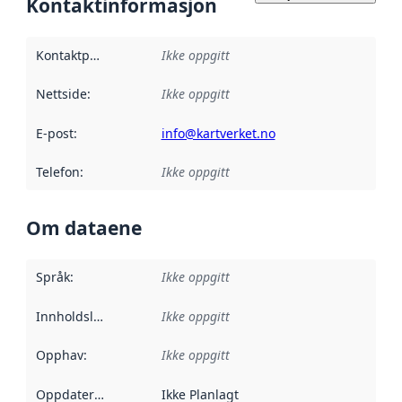
Kontaktinformasjon
Kontaktpunkt
:
Ikke oppgitt
Nettside
:
Ikke oppgitt
E-post
:
info@kartverket.no
Telefon
:
Ikke oppgitt
Om dataene
Språk
:
Ikke oppgitt
Innholdsleverandører
Ikke oppgitt
:
Opphav
:
Ikke oppgitt
Oppdateringsfrekvens
Ikke Planlagt
: