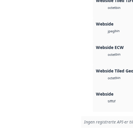
Webside Tiled TIF
bin
octet
Webside
bin
jpeg
Webside ECW
bin
octet
Webside Tiled Ge
bin
octet
Webside
tif
tiff
Ingen registrerte API-er ti