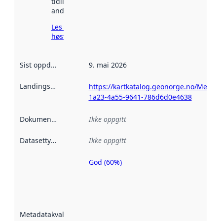
tidligere
andre steder.
Les mer om
høsting her
Sist oppdatert
:
9. mai 2026
Landingsside
:
https://kartkatalog.geonorge.no/Metad
1a23-4a55-9641-786d6d0e4638
Dokumentasjon
:
Ikke oppgitt
Datasettype
:
Ikke oppgitt
God (60%)
Metadatakvalitet
er en indikator
på hvor godt
datasettene er
beskrevet ved
Metadatakvalitet
:
hjelp