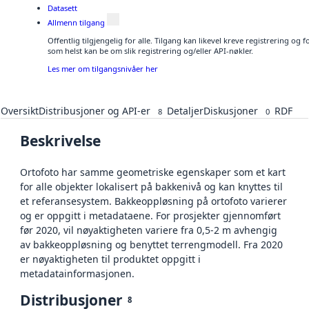
Datasett
Allmenn tilgang
Offentlig tilgjengelig for alle. Tilgang kan likevel kreve registrering og
som helst kan be om slik registrering og/eller API-nøkler.
Les mer om tilgangsnivåer her
Oversikt
Distribusjoner og API-er
Detaljer
Diskusjoner
RDF
8
0
Beskrivelse
Ortofoto har samme geometriske egenskaper som et kart
for alle objekter lokalisert på bakkenivå og kan knyttes til
et referansesystem. Bakkeoppløsning på ortofoto varierer
og er oppgitt i metadataene. For prosjekter gjennomført
før 2020, vil nøyaktigheten variere fra 0,5-2 m avhengig
av bakkeoppløsning og benyttet terrengmodell. Fra 2020
er nøyaktigheten til produktet oppgitt i
metadatainformasjonen.
Distribusjoner
8