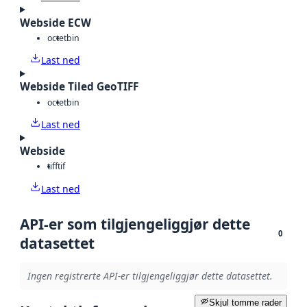
Webside ECW
octet
bin
Last ned
Webside Tiled GeoTIFF
octet
bin
Last ned
Webside
tiff
tif
Last ned
API-er som tilgjengeliggjør dette
0
datasettet
Ingen registrerte API-er tilgjengeliggjør dette datasettet.
Skjul tomme rader