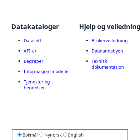
Datakataloger
Hjelp og veilednin
Datasett
Brukerveiledning
API-er
Datalandsbyen
Begreper
Teknisk
dokumentasjon
Informasjonsmodeller
Tjenester og
hendelser
Bokmål
Nynorsk
English