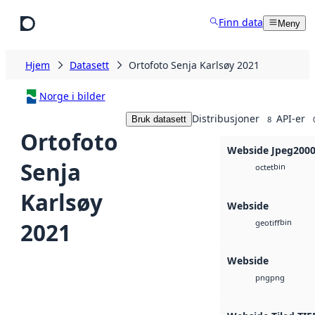
Hopp til hovedinnhold
Finn data
Meny
Hjem
Datasett
Ortofoto Senja Karlsøy 2021
Norge i bilder
Distribusjoner
API-er
Bruk datasett
8
Ortofoto
Webside Jpeg200
Senja
bin
octet
Karlsøy
Webside
bin
2021
geotiff
Webside
png
png