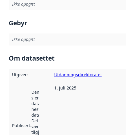
Ikke oppgitt
Gebyr
Ikke oppgitt
Om datasettet
Utgiver
:
Utdanningsdirektoratet
1. juli 2025
Denne datoen
sier når
datasettet ble
høstet av
data.norge.no.
Det kan ha
Publisert
:
vært
tilgjengelig