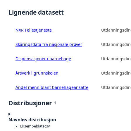
Lignende datasett
NXR Fellestjeneste
Utdanningsdire
Skåringsdata fra nasjonale prøver
Utdanningsdire
Dispensasjoner i barnehage
Utdanningsdire
Årsverk i grunnskolen
Utdanningsdire
Andel menn blant barnehageansatte
Utdanningsdire
Distribusjoner
1
Navnløs distribusjon
Eksempeldata
csv