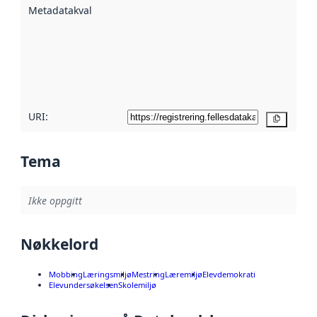
Metadatakvalitet
:
hjelp
avmetadata.
Les mer om
metadatakvalitet
her
URI:
Kopier
Tema
Ikke oppgitt
Nøkkelord
Mobbing
Læringsmiljø
Mestring
Læremiljø
Elevdemokrati
Elevundersøkelsen
Skolemiljø