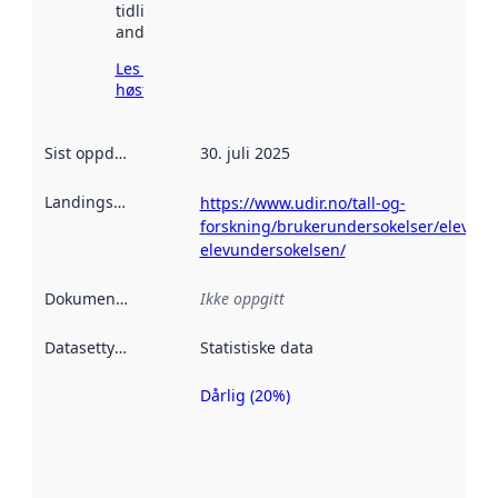
tidligere
andre steder.
Les mer om
høsting her
Sist oppdatert
:
30. juli 2025
Landingsside
:
https://www.udir.no/tall-og-
forskning/brukerundersokelser/elevun
elevundersokelsen/
Dokumentasjon
:
Ikke oppgitt
Datasettype
:
Statistiske data
Dårlig (20%)
Metadatakvalitet
er en indikator
på hvor godt
datasettene er
beskrevet ved