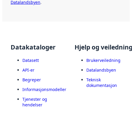
Datalandsbyen
.
Datakataloger
Hjelp og veilednin
Datasett
Brukerveiledning
API-er
Datalandsbyen
Begreper
Teknisk
dokumentasjon
Informasjonsmodeller
Tjenester og
hendelser