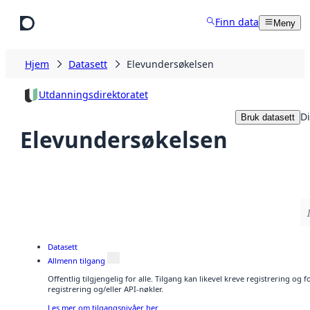
Hopp til hovedinnhold
Finn data
Meny
Hjem
Datasett
Elevundersøkelsen
Utdanningsdirektoratet
Di
Bruk datasett
Elevundersøkelsen
Datasett
Allmenn tilgang
Offentlig tilgjengelig for alle. Tilgang kan likevel kreve registrering o
registrering og/eller API-nøkler.
Les mer om tilgangsnivåer her