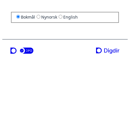
Bokmål
Nynorsk
English
en tjeneste fra