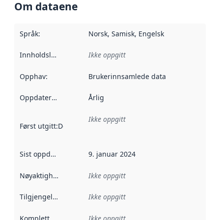
Om dataene
Språk
:
Norsk, Samisk, Engelsk
Innholdsleverandører
Ikke oppgitt
:
Opphav
:
Brukerinnsamlede data
Oppdateringsfrekvens
Årlig
:
Ikke oppgitt
Først utgitt
:
Denne datoen sier når dataene i dette datasettet 
Sist oppdatert
:
9. januar 2024
Nøyaktighet
:
Ikke oppgitt
Tilgjengelighet
:
Ikke oppgitt
Kompletthet
:
Ikke oppgitt