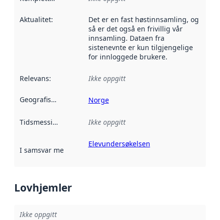
Aktualitet
:
Det er en fast høstinnsamling, og
så er det også en frivillig vår
innsamling. Dataen fra
sistenevnte er kun tilgjengelige
for innloggede brukere.
Relevans
:
Ikke oppgitt
Geografisk avgrensning
:
Norge
Tidsmessig avgrensning
Ikke oppgitt
:
Elevundersøkelsen
I samsvar med
:
Referanse til en implementasjonsregel eller a
Lovhjemler
Ikke oppgitt