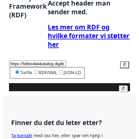
Accept header man
Framework
sender med.
(RDF)
Les mer om RDF og
hvilke formater vi støtter
her
Kopier
Turtle
RDF/XML
JSON-LD
Kopier
Finner du det du leter etter?
Ta kontakt
med oss her, eller spør om hjelp i