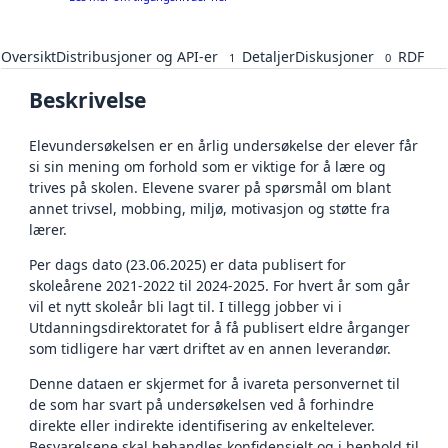
Oversikt
Distribusjoner og API-er
Detaljer
Diskusjoner
RDF
1
0
Beskrivelse
Elevundersøkelsen er en årlig undersøkelse der elever får
si sin mening om forhold som er viktige for å lære og
trives på skolen. Elevene svarer på spørsmål om blant
annet trivsel, mobbing, miljø, motivasjon og støtte fra
lærer.
Per dags dato (23.06.2025) er data publisert for
skoleårene 2021-2022 til 2024-2025. For hvert år som går
vil et nytt skoleår bli lagt til. I tillegg jobber vi i
Utdanningsdirektoratet for å få publisert eldre årganger
som tidligere har vært driftet av en annen leverandør.
Denne dataen er skjermet for å ivareta personvernet til
de som har svart på undersøkelsen ved å forhindre
direkte eller indirekte identifisering av enkeltelever.
Besvarelsene skal behandles konfidensielt og i henhold til