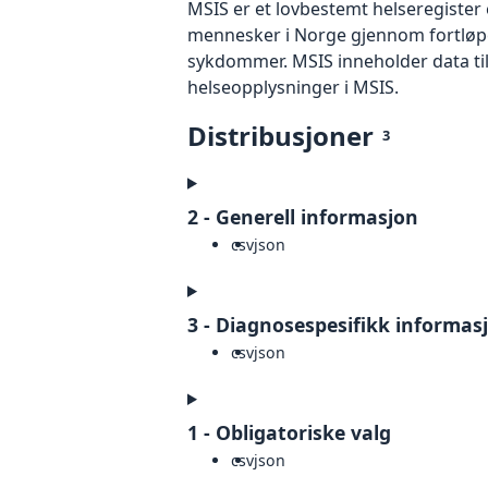
MSIS er et lovbestemt helseregister
mennesker i Norge gjennom fortløp
sykdommer. MSIS inneholder data tilb
helseopplysninger i MSIS.
Distribusjoner
3
2 - Generell informasjon
csv
json
3 - Diagnosespesifikk informas
csv
json
1 - Obligatoriske valg
csv
json