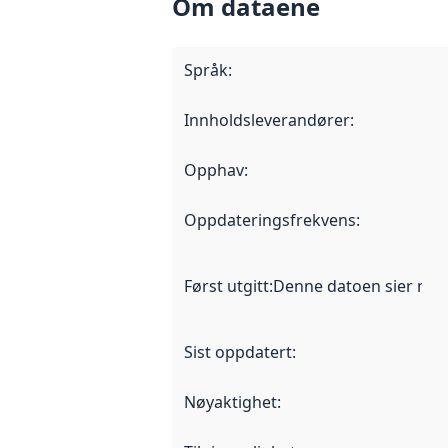
Om dataene
Språk
:
Innholdsleverandører
:
Opphav
:
Oppdateringsfrekvens
:
Først utgitt
:
Denne datoen sier når d
Sist oppdatert
:
Nøyaktighet
: