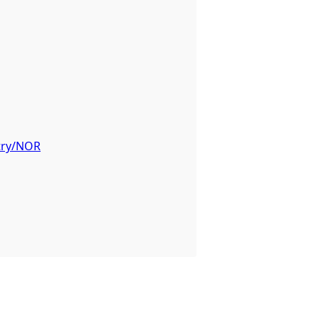
ntry/NOR
 grunn for opprettelsen av datasettet.