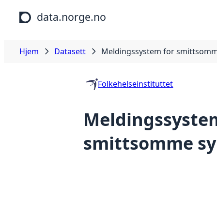
Hopp til hovedinnhold
data.norge.no
Hjem
Datasett
Meldingssystem for smittso
Folkehelseinstituttet
Meldingssystem
smittsomme s