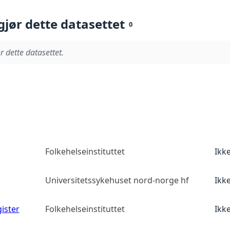
gjør dette datasettet
0
r dette datasettet.
Folkehelseinstituttet
Ikk
Universitetssykehuset nord-norge hf
Ikk
ister
Folkehelseinstituttet
Ikk