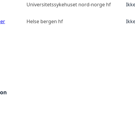
Universitetssykehuset nord-norge hf
Ikk
ser
Helse bergen hf
Ikk
jon