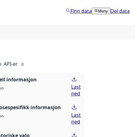
Finn data
Del data
Meny
API-er
3
0
ell informasjon
Last
on
ned
nosespesifikk informasjon
Last
on
ned
atoriske valg