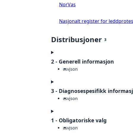
NorVas
Nasjonalt register for leddprote
Distribusjoner
3
2 - Generell informasjon
csv
json
3 - Diagnosespesifikk informas
csv
json
1 - Obligatoriske valg
csv
json