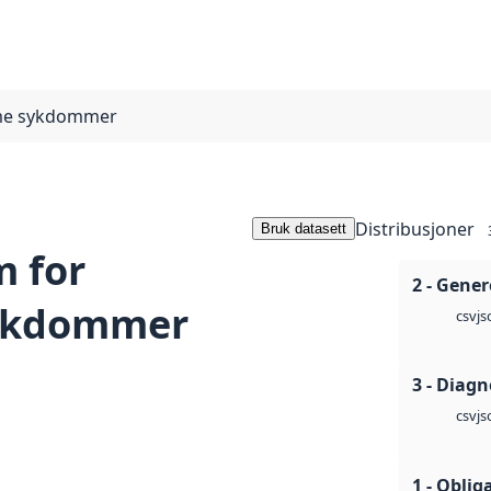
mme sykdommer
Distribusjoner
Bruk datasett
 for
2 - Gener
ykdommer
js
csv
3 - Diag
js
csv
1 - Oblig