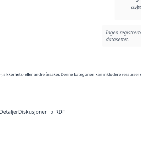
js
csv
Ingen registrert
datasettet.
n-, sikkerhets- eller andre årsaker. Denne kategorien kan inkludere ressurser 
Detaljer
Diskusjoner
RDF
0