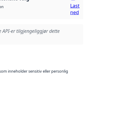
Last
on
ned
e API-er tilgjengeliggjør dette
som inneholder sensitiv eller personlig