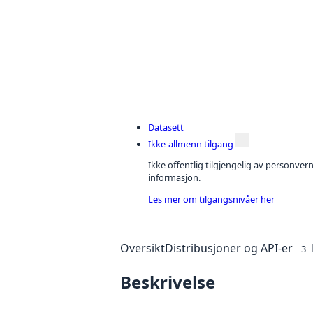
Datasett
Ikke-allmenn tilgang
Ikke offentlig tilgjengelig av personver
informasjon.
Les mer om tilgangsnivåer her
Oversikt
Distribusjoner og API-er
3
Beskrivelse