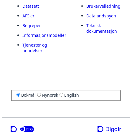
Datasett
Brukerveiledning
API-er
Datalandsbyen
Begreper
Teknisk
dokumentasjon
Informasjonsmodeller
Tjenester og
hendelser
Bokmål
Nynorsk
English
en tjeneste fra