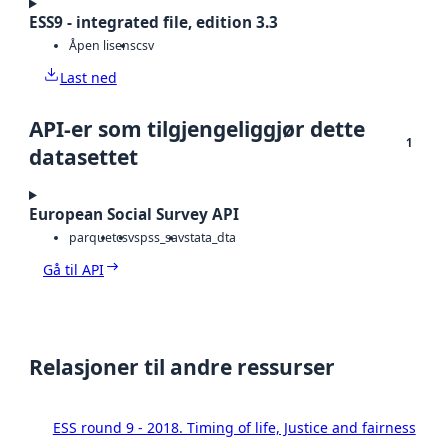
ESS9 - integrated file, edition 3.3
Åpen lisens
csv
Last ned
API-er som tilgjengeliggjør dette
1
datasettet
European Social Survey API
parquet
csv
spss_sav
stata_dta
Gå til API
Relasjoner til andre ressurser
ESS round 9 - 2018. Timing of life, Justice and fairness