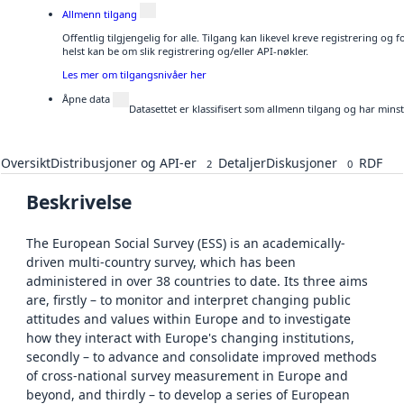
Allmenn tilgang
Offentlig tilgjengelig for alle. Tilgang kan likevel kreve registrering o
helst kan be om slik registrering og/eller API-nøkler.
Les mer om tilgangsnivåer her
Åpne data
Datasettet er klassifisert som allmenn tilgang og har mins
Oversikt
Distribusjoner og API-er
Detaljer
Diskusjoner
RDF
2
0
Beskrivelse
The European Social Survey (ESS) is an academically-
driven multi-country survey, which has been
administered in over 38 countries to date. Its three aims
are, firstly – to monitor and interpret changing public
attitudes and values within Europe and to investigate
how they interact with Europe's changing institutions,
secondly – to advance and consolidate improved methods
of cross-national survey measurement in Europe and
beyond, and thirdly – to develop a series of European