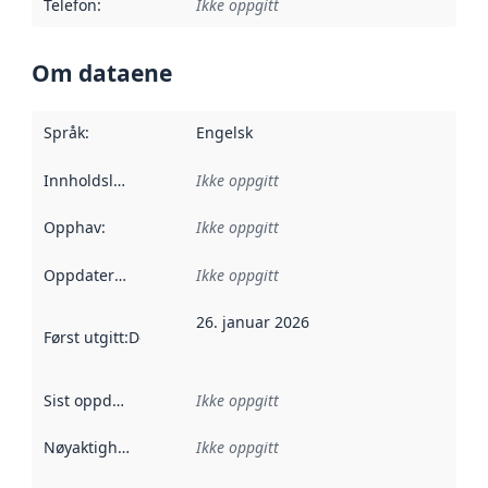
Telefon
:
Ikke oppgitt
Om dataene
Språk
:
Engelsk
Innholdsleverandører
Ikke oppgitt
:
Opphav
:
Ikke oppgitt
Oppdateringsfrekvens
Ikke oppgitt
:
26. januar 2026
Først utgitt
:
Denne datoen sier når dataene i dette datasettet 
Sist oppdatert
:
Ikke oppgitt
Nøyaktighet
:
Ikke oppgitt