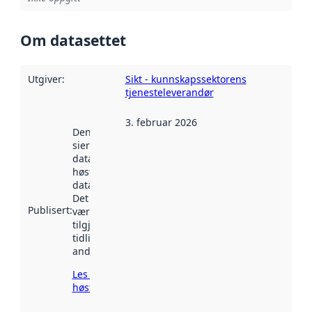
Om datasettet
Utgiver
:
Sikt - kunnskapssektorens
tjenesteleverandør
3. februar 2026
Denne datoen
sier når
datasettet ble
høstet av
data.norge.no.
Det kan ha
Publisert
:
vært
tilgjengelig
tidligere
andre steder.
Les mer om
høsting her