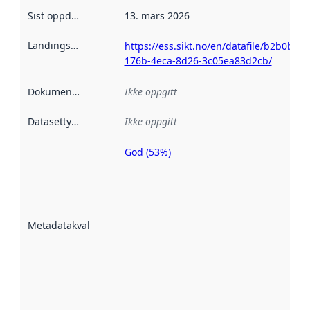
Sist oppdatert
:
13. mars 2026
Landingsside
:
https://ess.sikt.no/en/datafile/b2b0bf39
176b-4eca-8d26-3c05ea83d2cb/
Dokumentasjon
:
Ikke oppgitt
Datasettype
:
Ikke oppgitt
God (53%)
Metadatakvalitet
er en indikator
på hvor godt
datasettene er
beskrevet ved
Metadatakvalitet
:
hjelp
avmetadata.
Les mer om
metadatakvalitet
her