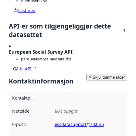
Åpen lisens
csv
Last ned
API-er som tilgjengeliggjør dette
1
datasettet
European Social Survey API
parquet
csv
spss_sav
stata_dta
Gå til API
Skjul tomme rader
Kontaktinformasjon
Kontaktpunkt
:
Nettside
:
Ikke oppgitt
E-post
:
essdatasupport@sikt.no