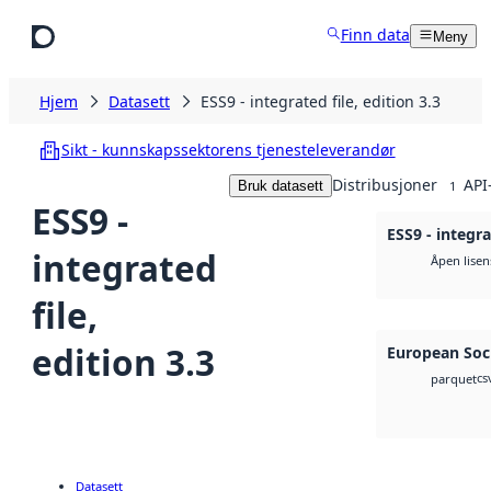
Hopp til hovedinnhold
Finn data
Meny
Hjem
Datasett
ESS9 - integrated file, edition 3.3
Sikt - kunnskapssektorens tjenesteleverandør
Distribusjoner
API
Bruk datasett
1
ESS9 -
ESS9 - integra
integrated
Åpen lisen
file,
edition 3.3
European Soci
cs
parquet
Datasett