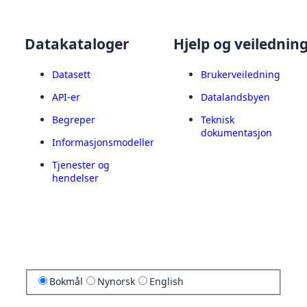
Datakataloger
Hjelp og veilednin
Datasett
Brukerveiledning
API-er
Datalandsbyen
Begreper
Teknisk
dokumentasjon
Informasjonsmodeller
Tjenester og
hendelser
Bokmål
Nynorsk
English