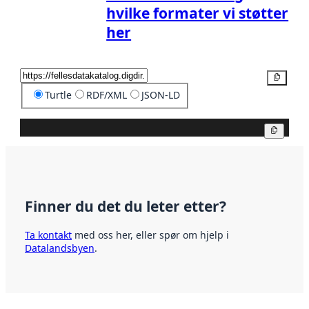
hvilke formater vi støtter
her
Kopier
Turtle
RDF/XML
JSON-LD
Kopier
Finner du det du leter etter?
Ta kontakt
med oss her, eller spør om hjelp i
Datalandsbyen
.