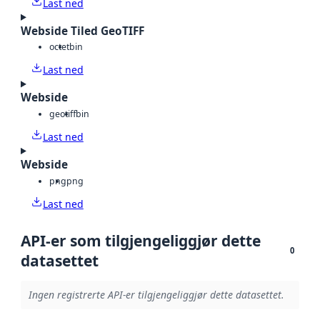
Last ned
Webside Tiled GeoTIFF
octet
bin
Last ned
Webside
geotiff
bin
Last ned
Webside
png
png
Last ned
API-er som tilgjengeliggjør dette
0
datasettet
Ingen registrerte API-er tilgjengeliggjør dette datasettet.