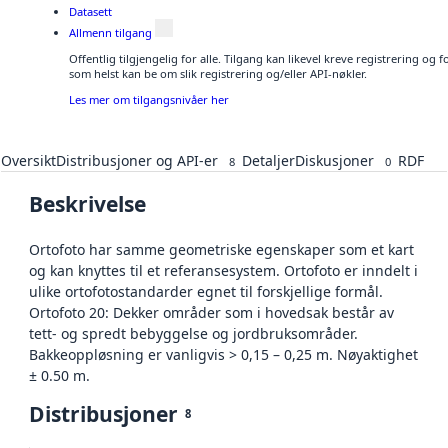
Datasett
Allmenn tilgang
Offentlig tilgjengelig for alle. Tilgang kan likevel kreve registrering og
som helst kan be om slik registrering og/eller API-nøkler.
Les mer om tilgangsnivåer her
Oversikt
Distribusjoner og API-er
Detaljer
Diskusjoner
RDF
8
0
Beskrivelse
Ortofoto har samme geometriske egenskaper som et kart
og kan knyttes til et referansesystem. Ortofoto er inndelt i
ulike ortofotostandarder egnet til forskjellige formål.
Ortofoto 20: Dekker områder som i hovedsak består av
tett- og spredt bebyggelse og jordbruksområder.
Bakkeoppløsning er vanligvis > 0,15 – 0,25 m. Nøyaktighet
± 0.50 m.
Distribusjoner
8