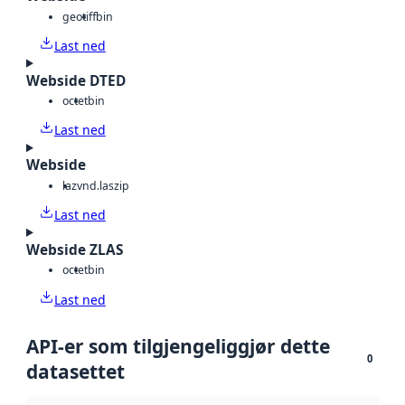
geotiff
bin
Last ned
Webside DTED
octet
bin
Last ned
Webside
laz
vnd.laszip
Last ned
Webside ZLAS
octet
bin
Last ned
API-er som tilgjengeliggjør dette
0
datasettet