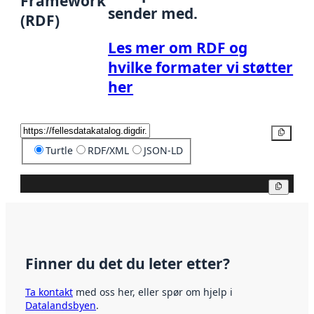
Framework
sender med.
(RDF)
Les mer om RDF og
hvilke formater vi støtter
her
Kopier
Turtle
RDF/XML
JSON-LD
Kopier
Finner du det du leter etter?
Ta kontakt
med oss her, eller spør om hjelp i
Datalandsbyen
.