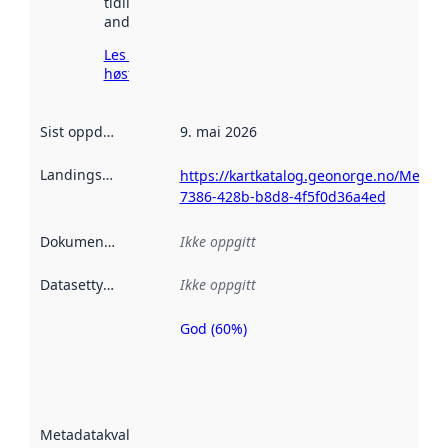
tidligere
andre steder.
Les mer om
høsting her
Sist oppdatert
:
9. mai 2026
Landingsside
:
https://kartkatalog.geonorge.no/Metad
7386-428b-b8d8-4f5f0d36a4ed
Dokumentasjon
:
Ikke oppgitt
Datasettype
:
Ikke oppgitt
God (60%)
Metadatakvalitet
er en indikator
på hvor godt
datasettene er
beskrevet ved
Metadatakvalitet
:
hjelp