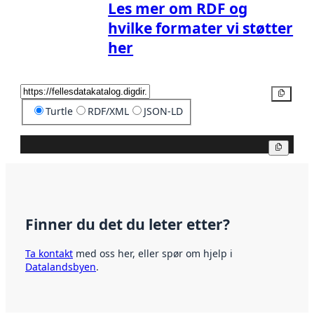
Les mer om RDF og
hvilke formater vi støtter
her
Kopier
Turtle
RDF/XML
JSON-LD
Kopier
Finner du det du leter etter?
Ta kontakt
med oss her, eller spør om hjelp i
Datalandsbyen
.