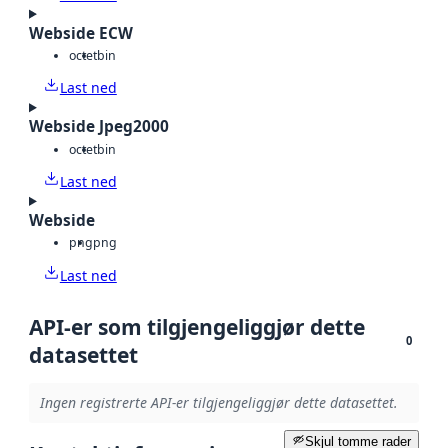
Webside ECW
octet
bin
Last ned
Webside Jpeg2000
octet
bin
Last ned
Webside
png
png
Last ned
API-er som tilgjengeliggjør dette
0
datasettet
Ingen registrerte API-er tilgjengeliggjør dette datasettet.
Skjul tomme rader