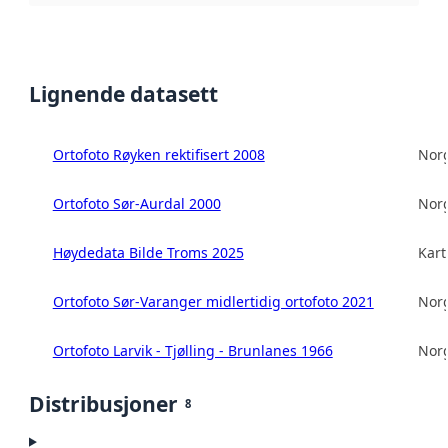
Lignende datasett
Ortofoto Røyken rektifisert 2008
Norg
Ortofoto Sør-Aurdal 2000
Norg
Høydedata Bilde Troms 2025
Kart
Ortofoto Sør-Varanger midlertidig ortofoto 2021
Norg
Ortofoto Larvik - Tjølling - Brunlanes 1966
Norg
Distribusjoner
8