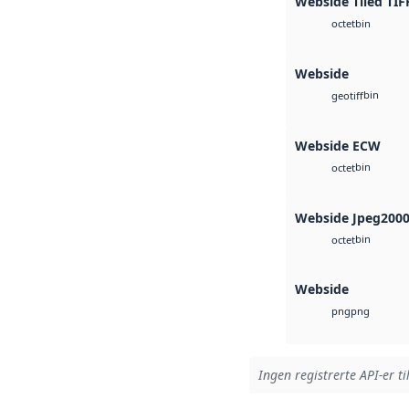
Webside Tiled TIF
bin
octet
Webside
bin
geotiff
Webside ECW
bin
octet
Webside Jpeg200
bin
octet
Webside
png
png
Ingen registrerte API-er ti