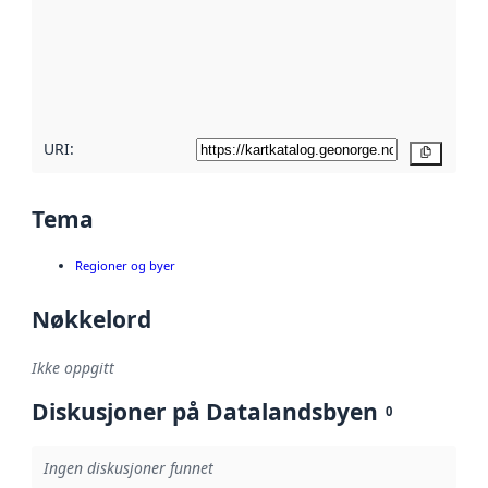
avmetadata.
Les mer om
metadatakvalitet
her
URI:
Kopier
Tema
Regioner og byer
Nøkkelord
Ikke oppgitt
Diskusjoner på Datalandsbyen
0
Ingen diskusjoner funnet