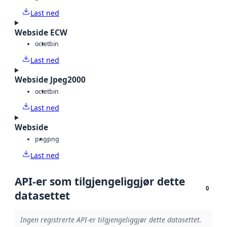
Last ned
Webside ECW
octet
bin
Last ned
Webside Jpeg2000
octet
bin
Last ned
Webside
png
png
Last ned
API-er som tilgjengeliggjør dette
0
datasettet
Ingen registrerte API-er tilgjengeliggjør dette datasettet.