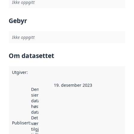
Ikke oppgitt
Gebyr
Ikke oppgitt
Om datasettet
Utgiver
:
19. desember 2023
Denne datoen
sier når
datasettet ble
høstet av
data.norge.no.
Det kan ha
Publisert
:
vært
tilgjengelig