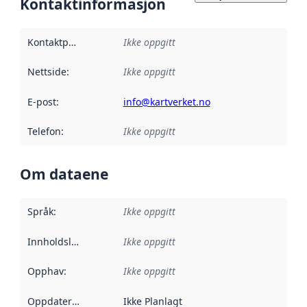
Kontaktinformasjon
Kontaktpunkt
:
Ikke oppgitt
Nettside
:
Ikke oppgitt
E-post
:
info@kartverket.no
Telefon
:
Ikke oppgitt
Om dataene
Språk
:
Ikke oppgitt
Innholdsleverandører
Ikke oppgitt
:
Opphav
:
Ikke oppgitt
Oppdateringsfrekvens
Ikke Planlagt
: