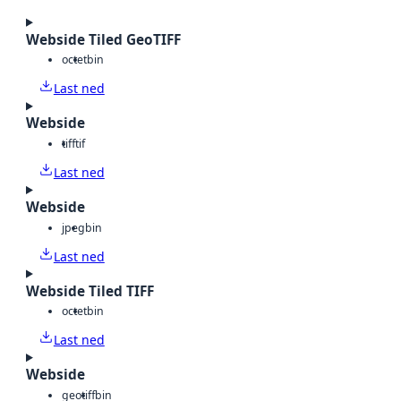
Webside Tiled GeoTIFF
octet
bin
Last ned
Webside
tiff
tif
Last ned
Webside
jpeg
bin
Last ned
Webside Tiled TIFF
octet
bin
Last ned
Webside
geotiff
bin