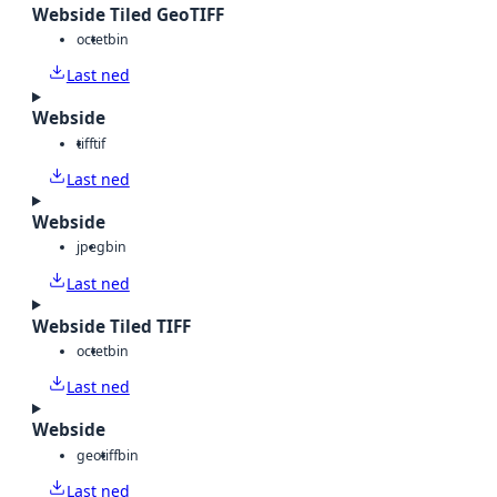
Webside Tiled GeoTIFF
octet
bin
Last ned
Webside
tiff
tif
Last ned
Webside
jpeg
bin
Last ned
Webside Tiled TIFF
octet
bin
Last ned
Webside
geotiff
bin
Last ned