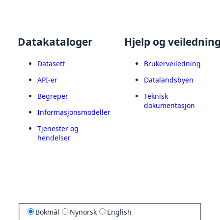
Datakataloger
Hjelp og veilednin
Datasett
Brukerveiledning
API-er
Datalandsbyen
Begreper
Teknisk
dokumentasjon
Informasjonsmodeller
Tjenester og
hendelser
Bokmål
Nynorsk
English