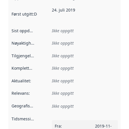
24. juli 2019
Først utgitt
:
Denne datoen sier når dataene i dette datasettet 
Sist oppdatert
:
Ikke oppgitt
Nøyaktighet
:
Ikke oppgitt
Tilgjengelighet
:
Ikke oppgitt
Kompletthet
:
Ikke oppgitt
Aktualitet
:
Ikke oppgitt
Relevans
:
Ikke oppgitt
Geografisk avgrensning
:
Ikke oppgitt
Tidsmessig avgrensning
:
Fra
:
2019-11-