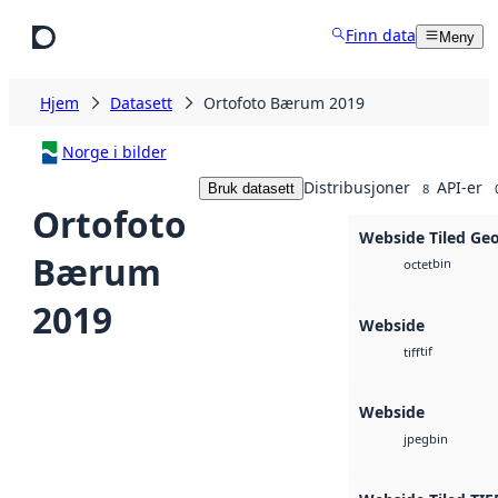
Hopp til hovedinnhold
Finn data
Meny
Hjem
Datasett
Ortofoto Bærum 2019
Norge i bilder
Distribusjoner
API-er
Bruk datasett
8
Ortofoto
Webside Tiled Ge
Bærum
bin
octet
2019
Webside
tif
tiff
Webside
bin
jpeg