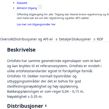
Datasett
Allmenn tilgang
Offentlig tilgjengelig for alle. Tilgang kan likevel kreve registrering og
som helst kan be om slik registrering og/eller API-nøkler.
Les mer om tilgangsnivåer her
Oversikt
Distribusjoner og API-er
Detaljer
Diskusjoner
RDF
8
0
Beskrivelse
Ortofoto har samme geometriske egenskaper som et kart
og kan knyttes til et referansesystem. Ortofoto er inndelt i
ulike ortofotostandarder egnet til forskjellige formål.
Ortofoto 10: Dekker normalt byområder og
utbyggingsområder der det er behov for god
stedfestingsnøyaktighet og høy oppløsning.
Bakkeoppløsningen er som regel 0,04 – 0,15 m.
Nøyaktighet ± 0.35 m.
Distribusjoner
8