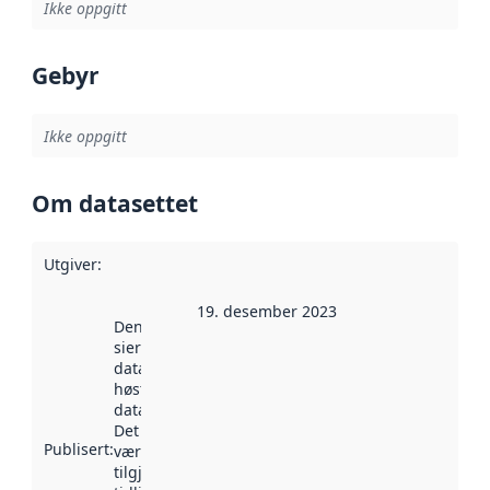
Ikke oppgitt
Gebyr
Ikke oppgitt
Om datasettet
Utgiver
:
19. desember 2023
Denne datoen
sier når
datasettet ble
høstet av
data.norge.no.
Det kan ha
Publisert
:
vært
tilgjengelig