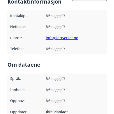
Kontaktinformasjon
Kontaktpunkt
:
Ikke oppgitt
Nettside
:
Ikke oppgitt
E-post
:
info@kartverket.no
Telefon
:
Ikke oppgitt
Om dataene
Språk
:
Ikke oppgitt
Innholdsleverandører
Ikke oppgitt
:
Opphav
:
Ikke oppgitt
Oppdateringsfrekvens
Ikke Planlagt
: