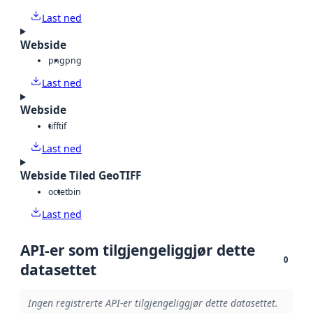
Last ned
Webside
png
png
Last ned
Webside
tiff
tif
Last ned
Webside Tiled GeoTIFF
octet
bin
Last ned
API-er som tilgjengeliggjør dette
0
datasettet
Ingen registrerte API-er tilgjengeliggjør dette datasettet.