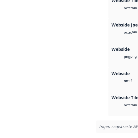
Webside Tile
bin
octet
Webside Jp
bin
octet
Webside
png
png
Webside
tif
tiff
Webside Til
bin
octet
Ingen registrerte AP