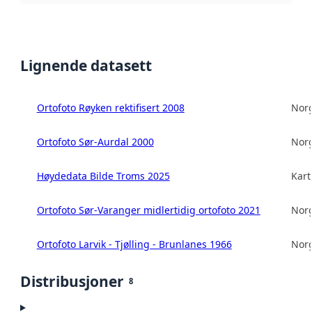
Lignende datasett
Ortofoto Røyken rektifisert 2008
Norg
Ortofoto Sør-Aurdal 2000
Norg
Høydedata Bilde Troms 2025
Kart
Ortofoto Sør-Varanger midlertidig ortofoto 2021
Norg
Ortofoto Larvik - Tjølling - Brunlanes 1966
Norg
Distribusjoner
8