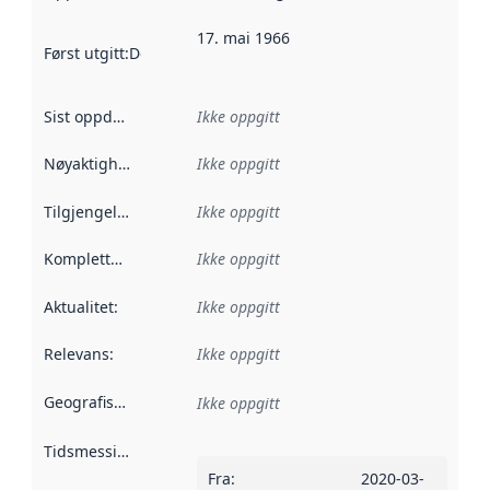
17. mai 1966
Først utgitt
:
Denne datoen sier når dataene i dette datasettet 
Sist oppdatert
:
Ikke oppgitt
Nøyaktighet
:
Ikke oppgitt
Tilgjengelighet
:
Ikke oppgitt
Kompletthet
:
Ikke oppgitt
Aktualitet
:
Ikke oppgitt
Relevans
:
Ikke oppgitt
Geografisk avgrensning
:
Ikke oppgitt
Tidsmessig avgrensning
:
Fra
:
2020-03-