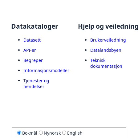
Datakataloger
Hjelp og veilednin
Datasett
Brukerveiledning
API-er
Datalandsbyen
Begreper
Teknisk
dokumentasjon
Informasjonsmodeller
Tjenester og
hendelser
Bokmål
Nynorsk
English