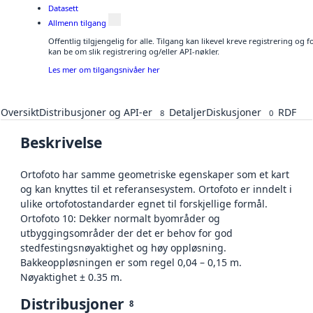
Datasett
Allmenn tilgang
Offentlig tilgjengelig for alle. Tilgang kan likevel kreve registrering o
kan be om slik registrering og/eller API-nøkler.
Les mer om tilgangsnivåer her
Oversikt
Distribusjoner og API-er
Detaljer
Diskusjoner
RDF
8
0
Beskrivelse
Ortofoto har samme geometriske egenskaper som et kart
og kan knyttes til et referansesystem. Ortofoto er inndelt i
ulike ortofotostandarder egnet til forskjellige formål.
Ortofoto 10: Dekker normalt byområder og
utbyggingsområder der det er behov for god
stedfestingsnøyaktighet og høy oppløsning.
Bakkeoppløsningen er som regel 0,04 – 0,15 m.
Nøyaktighet ± 0.35 m.
Distribusjoner
8