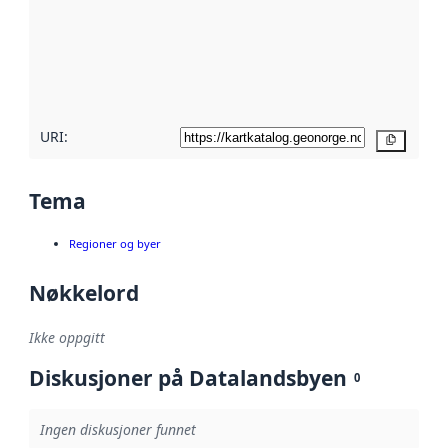
avmetadata.
Les mer om
metadatakvalitet
her
URI:
Kopier
Tema
Regioner og byer
Nøkkelord
Ikke oppgitt
Diskusjoner på Datalandsbyen
0
Ingen diskusjoner funnet