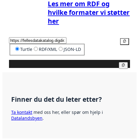
Les mer om RDF og
hvilke formater vi støtter
her
Kopier
Turtle
RDF/XML
JSON-LD
Kopier
Finner du det du leter etter?
Ta kontakt
med oss her, eller spør om hjelp i
Datalandsbyen
.