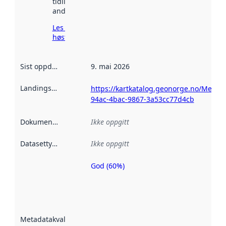
tidligere
andre steder.
Les mer om
høsting her
Sist oppdatert
:
9. mai 2026
Landingsside
:
https://kartkatalog.geonorge.no/Metada
94ac-4bac-9867-3a53cc77d4cb
Dokumentasjon
:
Ikke oppgitt
Datasettype
:
Ikke oppgitt
God (60%)
Metadatakvalitet
er en indikator
på hvor godt
datasettene er
beskrevet ved
Metadatakvalitet
:
hjelp