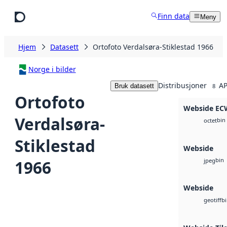
Hopp til hovedinnhold
Finn data
Meny
Hjem
Datasett
Ortofoto Verdalsøra-Stiklestad 1966
Norge i bilder
Distribusjoner
AP
Bruk datasett
8
Ortofoto
Webside EC
Verdalsøra-
bin
octet
Stiklestad
Webside
bin
1966
jpeg
Webside
b
geotiff