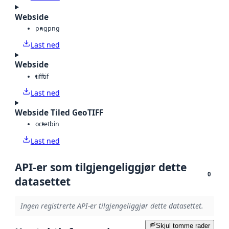
Webside
png
png
Last ned
Webside
tiff
tif
Last ned
Webside Tiled GeoTIFF
octet
bin
Last ned
API-er som tilgjengeliggjør dette
0
datasettet
Ingen registrerte API-er tilgjengeliggjør dette datasettet.
Skjul tomme rader