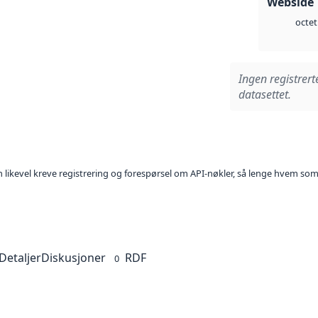
Webside 
octet
Ingen registrert
datasettet.
kan likevel kreve registrering og forespørsel om API-nøkler, så lenge hvem som
Detaljer
Diskusjoner
RDF
0