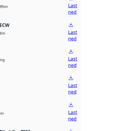
Last
bin
ff
ned
 ECW
Last
bin
ned
Last
ng
ned
Last
ned
Last
bin
ned