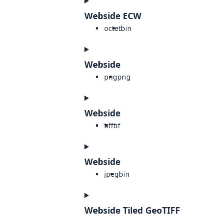
Webside ECW
octet
bin
Webside
png
png
Webside
tiff
tif
Webside
jpeg
bin
Webside Tiled GeoTIFF