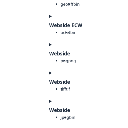
geotiff
bin
Webside ECW
octet
bin
Webside
png
png
Webside
tiff
tif
Webside
jpeg
bin