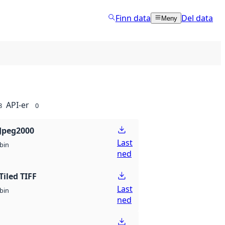
Finn data
Del data
Meny
API-er
8
0
Jpeg2000
Last
bin
ned
Tiled TIFF
Last
bin
ned