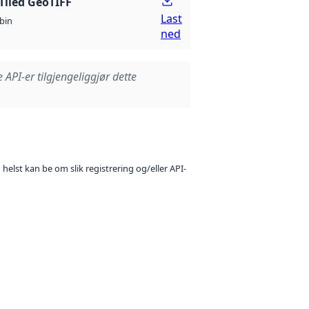
Tiled GeoTIFF
Last
bin
ned
e API-er tilgjengeliggjør dette
 helst kan be om slik registrering og/eller API-