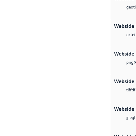
geoti
Webside
octet
Webside
p
png
Webside
tif
tiff
Webside
jpeg