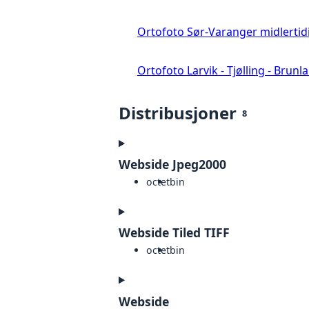
Ortofoto Sør-Varanger midlertid
Ortofoto Larvik - Tjølling - Brunl
Distribusjoner
8
Webside Jpeg2000
octet
bin
Webside Tiled TIFF
octet
bin
Webside