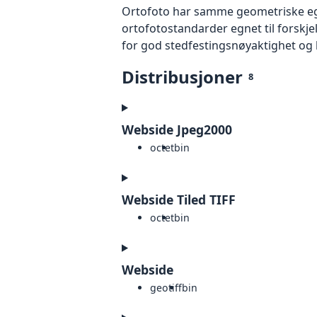
Ortofoto har samme geometriske egen
ortofotostandarder egnet til forskj
for god stedfestingsnøyaktighet og 
Distribusjoner
8
Webside Jpeg2000
octet
bin
Webside Tiled TIFF
octet
bin
Webside
geotiff
bin