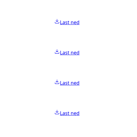
Last ned
Last ned
Last ned
Last ned