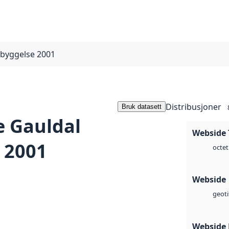
ebyggelse 2001
Distribusjoner
Bruk datasett
e Gauldal
Webside 
 2001
octet
Webside
geoti
Webside 