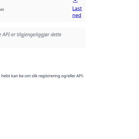
Last
bin
ned
e API-er tilgjengeliggjør dette
 helst kan be om slik registrering og/eller API-