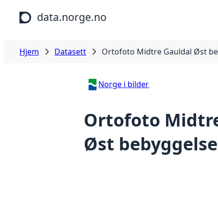
Hopp til hovedinnhold
data.norge.no
Hjem
Datasett
Ortofoto Midtre Gauldal Øst b
Norge i bilder
Ortofoto Midtr
Øst bebyggelse