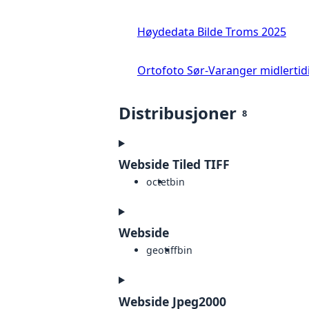
Høydedata Bilde Troms 2025
Ortofoto Sør-Varanger midlertid
Distribusjoner
8
Webside Tiled TIFF
octet
bin
Webside
geotiff
bin
Webside Jpeg2000