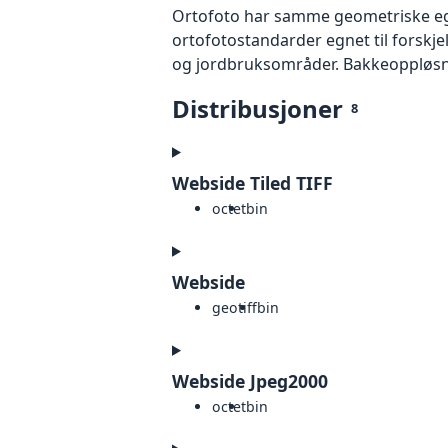
Ortofoto har samme geometriske egen
ortofotostandarder egnet til forskj
og jordbruksområder. Bakkeoppløsnin
Distribusjoner
8
Webside Tiled TIFF
octet
bin
Webside
geotiff
bin
Webside Jpeg2000
octet
bin