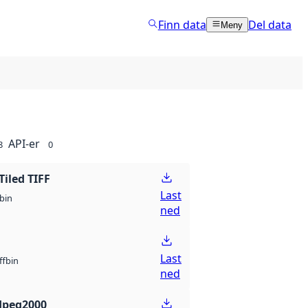
Finn data
Del data
Meny
API-er
8
0
Tiled TIFF
Last
bin
ned
Last
bin
ff
ned
Jpeg2000