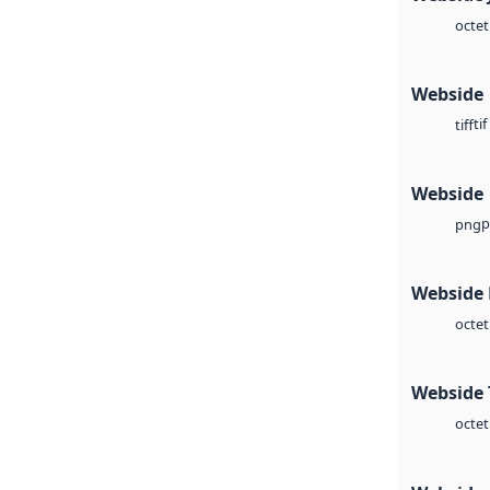
octet
Webside
tif
tiff
Webside
p
png
Webside
octet
Webside 
octet