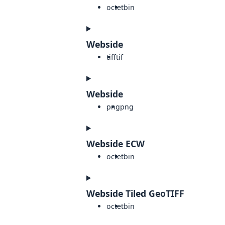
octet
bin
Webside
tiff
tif
Webside
png
png
Webside ECW
octet
bin
Webside Tiled GeoTIFF
octet
bin