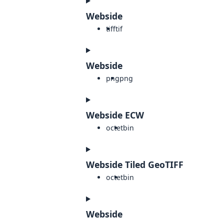
Webside
tiff
tif
Webside
png
png
Webside ECW
octet
bin
Webside Tiled GeoTIFF
octet
bin
Webside