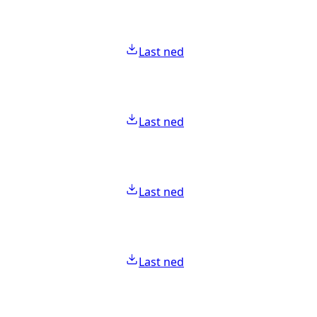
Last ned
Last ned
Last ned
Last ned