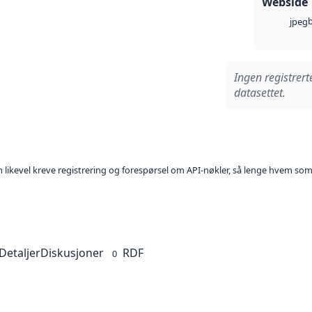
Webside
jpeg
Ingen registrert
datasettet.
kan likevel kreve registrering og forespørsel om API-nøkler, så lenge hvem som
Detaljer
Diskusjoner
RDF
0