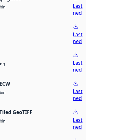
Last
bin
ned
Last
ned
Last
ng
ned
 ECW
Last
bin
ned
Tiled GeoTIFF
Last
bin
ned