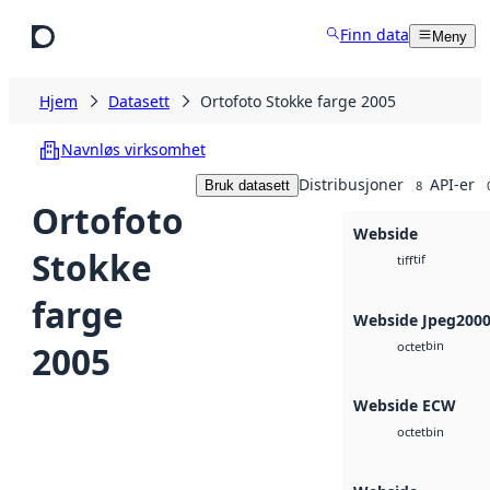
Hopp til hovedinnhold
Finn data
Meny
Hjem
Datasett
Ortofoto Stokke farge 2005
Navnløs virksomhet
Distribusjoner
API-er
Bruk datasett
8
Ortofoto
Webside
Stokke
tif
tiff
farge
Webside Jpeg200
bin
2005
octet
Webside ECW
bin
octet