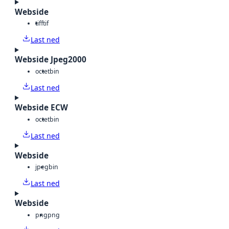
Webside
tiff
tif
Last ned
Webside Jpeg2000
octet
bin
Last ned
Webside ECW
octet
bin
Last ned
Webside
jpeg
bin
Last ned
Webside
png
png