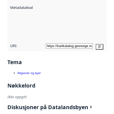
beskrevet ved
Metadatakvalitet
:
hjelp
avmetadata.
Les mer om
metadatakvalitet
her
URI:
Kopier
Tema
Regioner og byer
Nøkkelord
Ikke oppgitt
Diskusjoner på Datalandsbyen
0