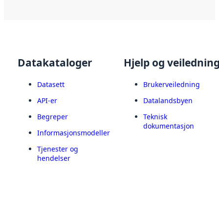
Datakataloger
Hjelp og veilednin
Datasett
Brukerveiledning
API-er
Datalandsbyen
Begreper
Teknisk
dokumentasjon
Informasjonsmodeller
Tjenester og
hendelser