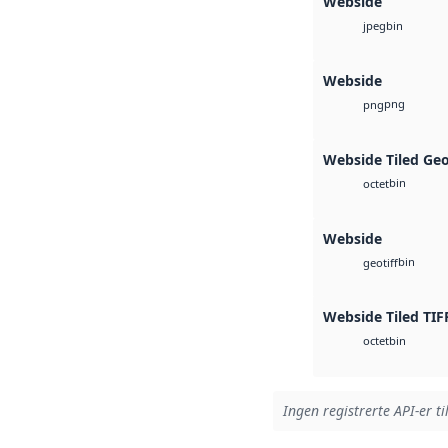
Webside
bin
jpeg
Webside
png
png
Webside Tiled Ge
bin
octet
Webside
bin
geotiff
Webside Tiled TIF
bin
octet
Ingen registrerte API-er ti