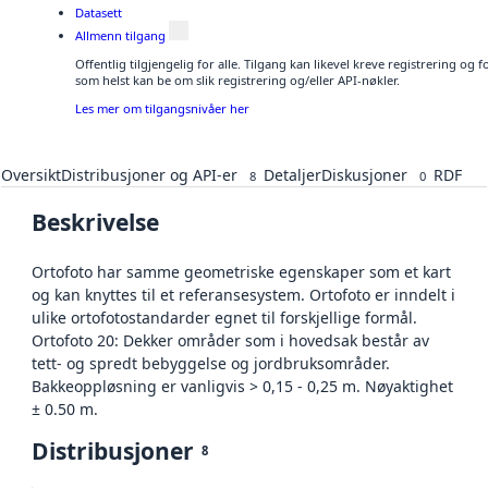
Datasett
Allmenn tilgang
Offentlig tilgjengelig for alle. Tilgang kan likevel kreve registrering og
som helst kan be om slik registrering og/eller API-nøkler.
Les mer om tilgangsnivåer her
Oversikt
Distribusjoner og API-er
Detaljer
Diskusjoner
RDF
8
0
Beskrivelse
Ortofoto har samme geometriske egenskaper som et kart
og kan knyttes til et referansesystem. Ortofoto er inndelt i
ulike ortofotostandarder egnet til forskjellige formål.
Ortofoto 20: Dekker områder som i hovedsak består av
tett- og spredt bebyggelse og jordbruksområder.
Bakkeoppløsning er vanligvis > 0,15 - 0,25 m. Nøyaktighet
± 0.50 m.
Distribusjoner
8