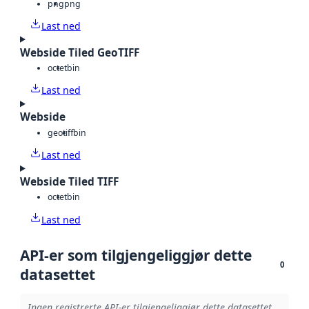
png
png
Last ned
Webside Tiled GeoTIFF
octet
bin
Last ned
Webside
geotiff
bin
Last ned
Webside Tiled TIFF
octet
bin
Last ned
API-er som tilgjengeliggjør dette
0
datasettet
Ingen registrerte API-er tilgjengeliggjør dette datasettet.