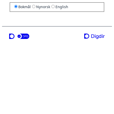
Bokmål
Nynorsk
English
en tjeneste fra