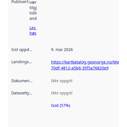
Publisert
:
vært
tilgjengelig
tidligere
andre steder.
Les mer om
høsting her
Sist oppdatert
:
9. mai 2026
Landingsside
:
https://kartkatalog.geonorge.no/Metad
70df-4812-a5b6-35f5a76820e9
Dokumentasjon
:
Ikke oppgitt
Datasettype
:
Ikke oppgitt
God (57%)
Metadatakvalitet
er en indikator
på hvor godt
datasettene er