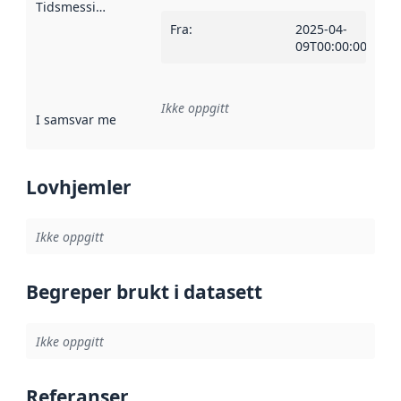
Tidsmessig avgrensning
:
Fra
:
2025-04-
09T00:00:00Z
Ikke oppgitt
I samsvar med
:
Referanse til en implementasjonsregel eller a
Lovhjemler
Ikke oppgitt
Begreper brukt i datasett
Ikke oppgitt
Referanser