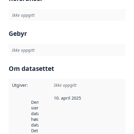
Ikke oppgitt
Gebyr
Ikke oppgitt
Om datasettet
Utgiver
:
Ikke oppgitt
10. april 2025
Denne datoen
sier når
datasettet ble
høstet av
data.norge.no.
Det kan ha