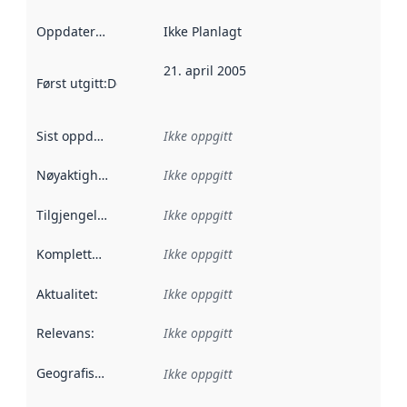
Oppdateringsfrekvens
Ikke Planlagt
:
21. april 2005
Først utgitt
:
Denne datoen sier når dataene i dette datasettet 
Sist oppdatert
:
Ikke oppgitt
Nøyaktighet
:
Ikke oppgitt
Tilgjengelighet
:
Ikke oppgitt
Kompletthet
:
Ikke oppgitt
Aktualitet
:
Ikke oppgitt
Relevans
:
Ikke oppgitt
Geografisk avgrensning
:
Ikke oppgitt