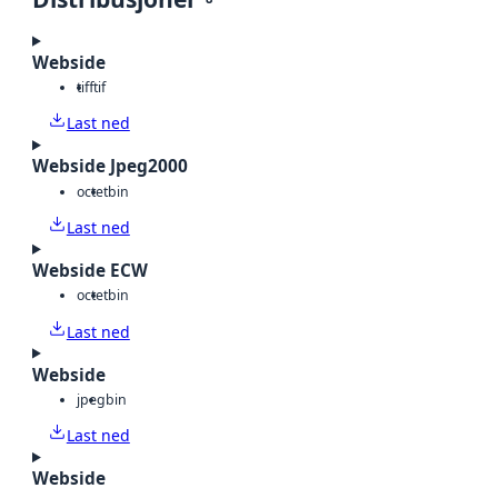
Webside
tiff
tif
Last ned
Webside Jpeg2000
octet
bin
Last ned
Webside ECW
octet
bin
Last ned
Webside
jpeg
bin
Last ned
Webside