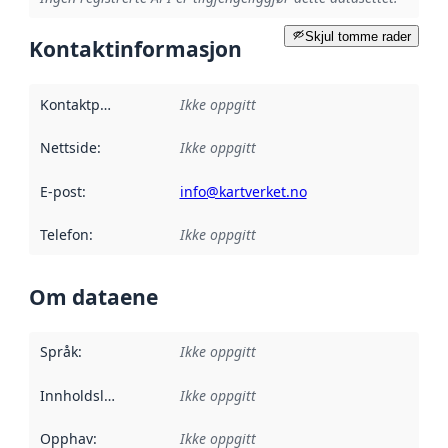
Skjul tomme rader
Kontaktinformasjon
Kontaktpunkt
:
Ikke oppgitt
Nettside
:
Ikke oppgitt
E-post
:
info@kartverket.no
Telefon
:
Ikke oppgitt
Om dataene
Språk
:
Ikke oppgitt
Innholdsleverandører
Ikke oppgitt
:
Opphav
:
Ikke oppgitt