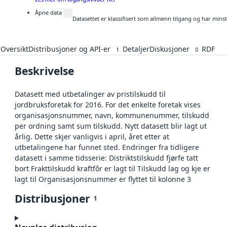
Åpne data
Datasettet er klassifisert som allmenn tilgang og har mins
Oversikt
Distribusjoner og API-er
Detaljer
Diskusjoner
RDF
1
0
Beskrivelse
Datasett med utbetalinger av pristilskudd til
jordbruksforetak for 2016. For det enkelte foretak vises
organisasjonsnummer, navn, kommunenummer, tilskudd
per ordning samt sum tilskudd. Nytt datasett blir lagt ut
årlig. Dette skjer vanligvis i april, året etter at
utbetalingene har funnet sted. Endringer fra tidligere
datasett i samme tidsserie: Distriktstilskudd fjørfe tatt
bort Frakttilskudd kraftfôr er lagt til Tilskudd lag og kje er
lagt til Organisasjonsnummer er flyttet til kolonne 3
Distribusjoner
1