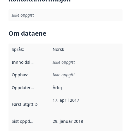
Ikke oppgitt
Om dataene
Språk
:
Norsk
Innholdsleverandører
Ikke oppgitt
:
Opphav
:
Ikke oppgitt
Oppdateringsfrekvens
Årlig
:
17. april 2017
Først utgitt
:
Denne datoen sier når dataene i dette datasettet 
Sist oppdatert
:
29. januar 2018