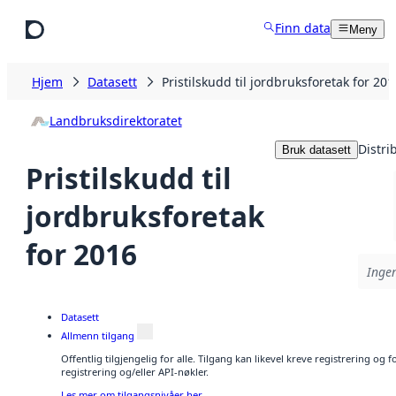
Hopp til hovedinnhold
Finn data
Meny
Hjem
Datasett
Pristilskudd til jordbruksforetak for 201
Landbruksdirektoratet
Distri
Bruk datasett
Pristilskudd til
jordbruksforetak
for 2016
Ingen
Datasett
Allmenn tilgang
Offentlig tilgjengelig for alle. Tilgang kan likevel kreve registrering o
registrering og/eller API-nøkler.
Les mer om tilgangsnivåer her