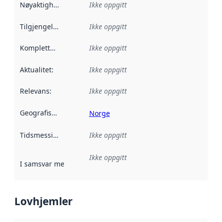
Nøyaktighet
:
Ikke oppgitt
Tilgjengelighet
:
Ikke oppgitt
Kompletthet
:
Ikke oppgitt
Aktualitet
:
Ikke oppgitt
Relevans
:
Ikke oppgitt
Geografisk avgrensning
:
Norge
Tidsmessig avgrensning
Ikke oppgitt
:
Ikke oppgitt
I samsvar med
:
Referanse til en implementasjonsregel eller a
Lovhjemler