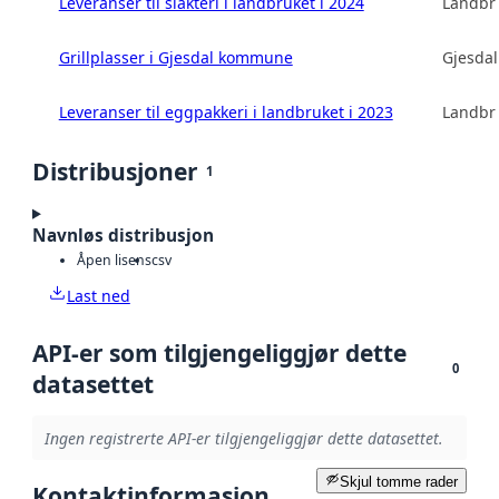
Leveranser til slakteri i landbruket i 2024
Landbru
Grillplasser i Gjesdal kommune
Gjesda
Leveranser til eggpakkeri i landbruket i 2023
Landbru
Distribusjoner
1
Navnløs distribusjon
Åpen lisens
csv
Last ned
API-er som tilgjengeliggjør dette
0
datasettet
Ingen registrerte API-er tilgjengeliggjør dette datasettet.
Skjul tomme rader
Kontaktinformasjon