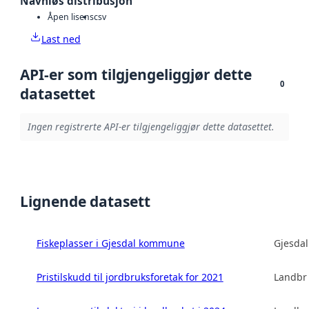
Navnløs distribusjon
Åpen lisens
csv
Last ned
API-er som tilgjengeliggjør dette
0
datasettet
Ingen registrerte API-er tilgjengeliggjør dette datasettet.
Lignende datasett
Fiskeplasser i Gjesdal kommune
Gjesda
Pristilskudd til jordbruksforetak for 2021
Landbru