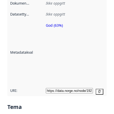
Dokumentasjon
:
Ikke oppgitt
Datasettype
:
Ikke oppgitt
God (63%)
Metadatakvalitet
er en indikator
på hvor godt
datasettene er
beskrevet ved
Metadatakvalitet
:
hjelp
avmetadata.
Les mer om
metadatakvalitet
her
URI:
Kopier
Tema