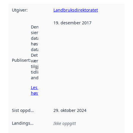
Utgiver
:
Landbruksdirektoratet
19. desember 2017
Denne datoen
sier når
datasettet ble
høstet av
data.norge.no.
Det kan ha
Publisert
:
vært
tilgjengelig
tidligere
andre steder.
Les mer om
høsting her
Sist oppdatert
:
29. oktober 2024
Landingsside
:
Ikke oppgitt