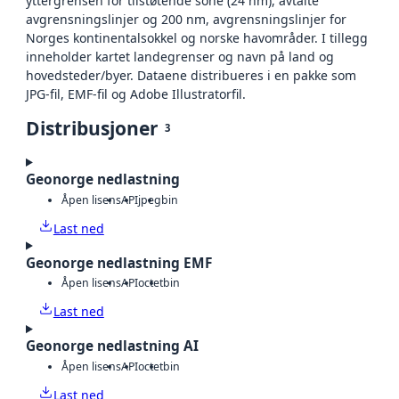
yttergrensen for tilstøtende sone (24 nm), avtalte
avgrensningslinjer og 200 nm, avgrensningslinjer for
Norges kontinentalsokkel og norske havområder. I tillegg
inneholder kartet landegrenser og navn på land og
hovedsteder/byer. Dataene distribueres i en pakke som
JPG-fil, EMF-fil og Adobe Illustratorfil.
Distribusjoner
3
Geonorge nedlastning
Åpen lisens
API
jpeg
bin
Last ned
Geonorge nedlastning EMF
Åpen lisens
API
octet
bin
Last ned
Geonorge nedlastning AI
Åpen lisens
API
octet
bin
Last ned