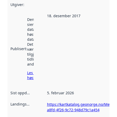
Utgiver
:
18. desember 2017
Denne datoen
sier når
datasettet ble
høstet av
data.norge.no.
Det kan ha
Publisert
:
vært
tilgjengelig
tidligere
andre steder.
Les mer om
høsting her
Sist oppdatert
:
5. februar 2026
Landingsside
:
https://kartkatalog.geonorge.no/Metad
a8fd-4f26-9c72-948d79c1a454