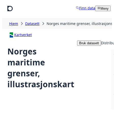
Hopp til hovedinnhold
Finn data
Meny
Hjem
Datasett
Norges maritime grenser, illustrasjonsk
Kartverket
Distrib
Bruk datasett
Norges
maritime
grenser,
illustrasjonskart