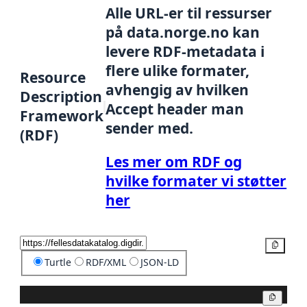
Alle URL-er til ressurser
på data.norge.no kan
levere RDF-metadata i
flere ulike formater,
Resource
avhengig av hvilken
Description
Accept header man
Framework
sender med.
(RDF)
Les mer om RDF og
hvilke formater vi støtter
her
Kopier
Turtle
RDF/XML
JSON-LD
Kopier