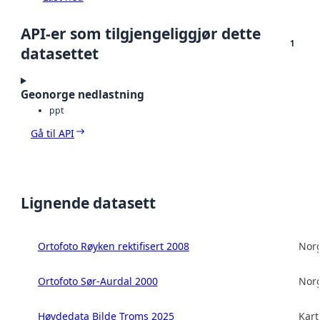
API-er som tilgjengeliggjør dette
1
datasettet
Geonorge nedlastning
ppt
Gå til API
Lignende datasett
Ortofoto Røyken rektifisert 2008
Norg
Ortofoto Sør-Aurdal 2000
Norg
Høydedata Bilde Troms 2025
Kart