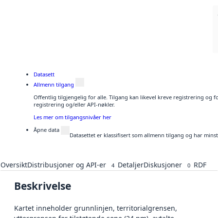
Datasett
Allmenn tilgang
Offentlig tilgjengelig for alle. Tilgang kan likevel kreve registrering o
registrering og/eller API-nøkler.
Les mer om tilgangsnivåer her
Åpne data
Datasettet er klassifisert som allmenn tilgang og har mins
Oversikt
Distribusjoner og API-er
Detaljer
Diskusjoner
RDF
4
0
Beskrivelse
Kartet inneholder grunnlinjen, territorialgrensen,