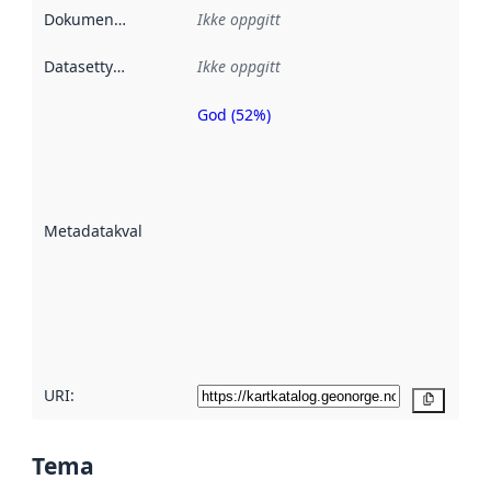
Dokumentasjon
:
Ikke oppgitt
Datasettype
:
Ikke oppgitt
God (52%)
Metadatakvalitet
er en indikator
på hvor godt
datasettene er
beskrevet ved
Metadatakvalitet
:
hjelp
avmetadata.
Les mer om
metadatakvalitet
her
URI:
Kopier
Tema