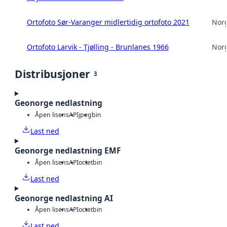
Ortofoto Sør-Varanger midlertidig ortofoto 2021
Norg
Ortofoto Larvik - Tjølling - Brunlanes 1966
Norg
Distribusjoner
3
Geonorge nedlastning
Åpen lisens
API
jpeg
bin
Last ned
Geonorge nedlastning EMF
Åpen lisens
API
octet
bin
Last ned
Geonorge nedlastning AI
Åpen lisens
API
octet
bin
Last ned