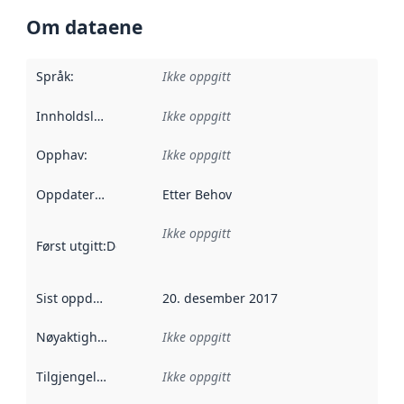
Om dataene
Språk
:
Ikke oppgitt
Innholdsleverandører
Ikke oppgitt
:
Opphav
:
Ikke oppgitt
Oppdateringsfrekvens
Etter Behov
:
Ikke oppgitt
Først utgitt
:
Denne datoen sier når dataene i dette datasettet 
Sist oppdatert
:
20. desember 2017
Nøyaktighet
:
Ikke oppgitt
Tilgjengelighet
:
Ikke oppgitt