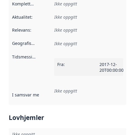
Kompletthet
:
Ikke oppgitt
Aktualitet
:
Ikke oppgitt
Relevans
:
Ikke oppgitt
Geografisk avgrensning
:
Ikke oppgitt
Tidsmessig avgrensning
:
Fra
:
2017-12-
20T00:00:00Z
Ikke oppgitt
I samsvar med
:
Referanse til en implementasjonsregel eller a
Lovhjemler
Ikke oppgitt