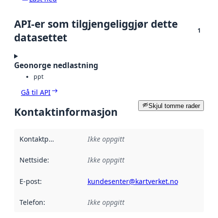
API-er som tilgjengeliggjør dette
1
datasettet
Geonorge nedlastning
ppt
Gå til API
Skjul tomme rader
Kontaktinformasjon
Kontaktpunkt
:
Ikke oppgitt
Nettside
:
Ikke oppgitt
E-post
:
kundesenter@kartverket.no
Telefon
:
Ikke oppgitt