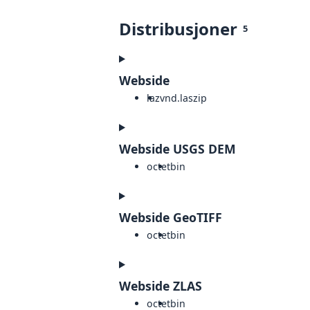
Distribusjoner
5
Webside
laz
vnd.laszip
Webside USGS DEM
octet
bin
Webside GeoTIFF
octet
bin
Webside ZLAS
octet
bin