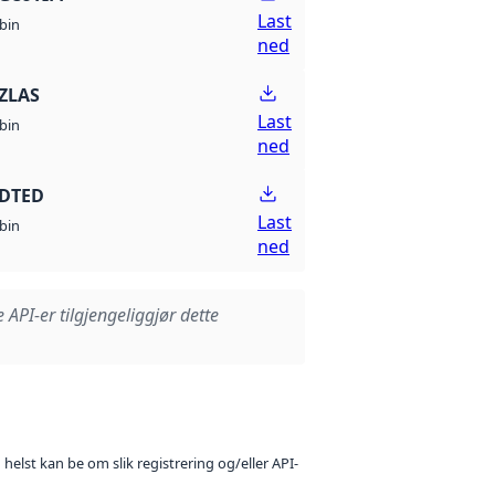
Last
bin
ned
ZLAS
Last
bin
ned
 DTED
Last
bin
ned
e API-er tilgjengeliggjør dette
 helst kan be om slik registrering og/eller API-