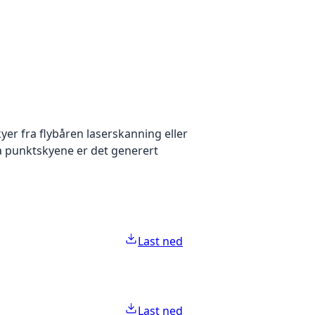
yer fra flybåren laserskanning eller
ra punktskyene er det generert
Last ned
Last ned