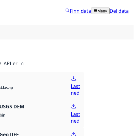
Finn data
Del data
Meny
API-er
5
0
Last
d.laszip
ned
 USGS DEM
Last
bin
ned
GeoTIFF