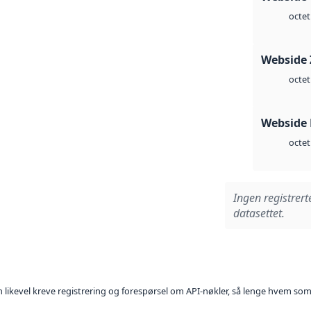
octet
Webside 
octet
Webside
octet
Ingen registrert
datasettet.
kan likevel kreve registrering og forespørsel om API-nøkler, så lenge hvem som