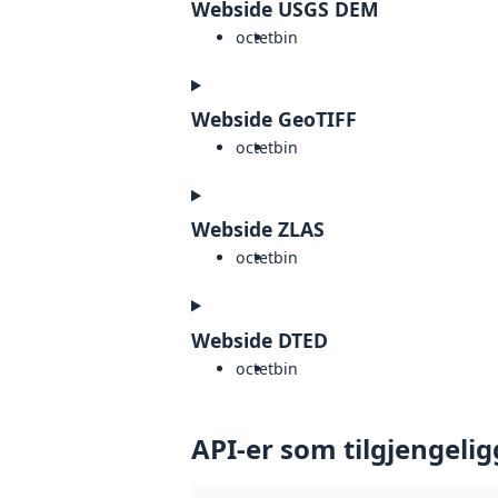
Webside USGS DEM
octet
bin
Webside GeoTIFF
octet
bin
Webside ZLAS
octet
bin
Webside DTED
octet
bin
API-er som tilgjengelig