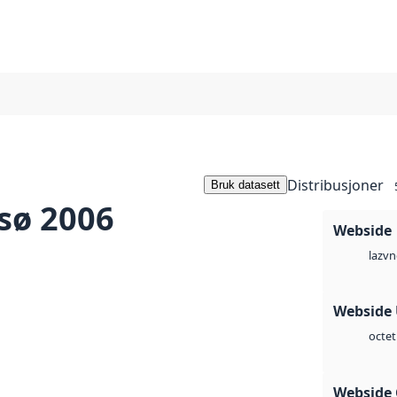
Distribusjoner
Bruk datasett
sø 2006
Webside
vn
laz
Webside
octet
Webside 