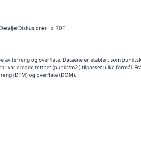
Detaljer
Diskusjoner
RDF
0
se av terreng og overflate. Dataene er etablert som punktsk
har varierende tetthet (punkt/m2 ) tilpasset ulike formål. F
rreng (DTM) og overflate (DOM).