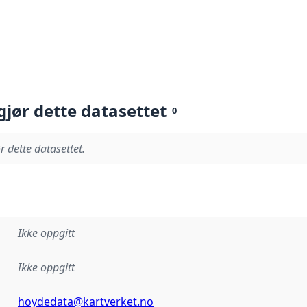
gjør dette datasettet
0
r dette datasettet.
Ikke oppgitt
Ikke oppgitt
hoydedata@kartverket.no