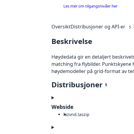
Les mer om tilgangsnivåer her
Oversikt
Distribusjoner og API-er
5
Beskrivelse
Høydedata gir en detaljert beskrivel
matching fra flybilder. Punktskyene 
høydemodeller på grid-format av te
Distribusjoner
5
Webside
laz
vnd.laszip