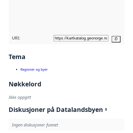
Les mer om
metadatakvalitet
her
URI:
Kopier
Tema
Regioner og byer
Nøkkelord
Ikke oppgitt
Diskusjoner på Datalandsbyen
0
Ingen diskusjoner funnet