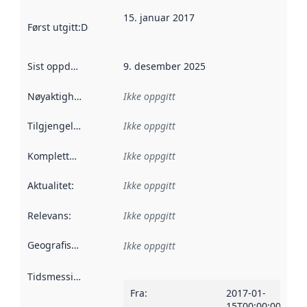
15. januar 2017
Først utgitt
:
Denne datoen sier når dataene i dette datasettet 
Sist oppdatert
:
9. desember 2025
Nøyaktighet
:
Ikke oppgitt
Tilgjengelighet
:
Ikke oppgitt
Kompletthet
:
Ikke oppgitt
Aktualitet
:
Ikke oppgitt
Relevans
:
Ikke oppgitt
Geografisk avgrensning
:
Ikke oppgitt
Tidsmessig avgrensning
:
Fra
:
2017-01-
15T00:00:00Z