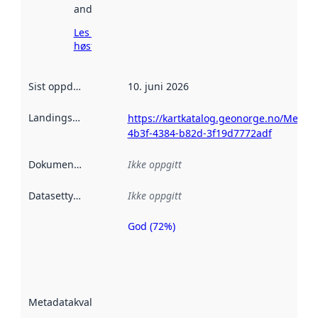
andre steder.
Les mer om
høsting her
Sist oppdatert
:
10. juni 2026
Landingsside
:
https://kartkatalog.geonorge.no/Metad
4b3f-4384-b82d-3f19d7772adf
Dokumentasjon
:
Ikke oppgitt
Datasettype
:
Ikke oppgitt
God (72%)
Metadatakvalitet
er en indikator
på hvor godt
datasettene er
beskrevet ved
Metadatakvalitet
:
hjelp
avmetadata.