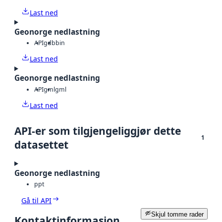
Last ned
Geonorge nedlastning
API
gdb
bin
Last ned
Geonorge nedlastning
API
gml
gml
Last ned
API-er som tilgjengeliggjør dette
1
datasettet
Geonorge nedlastning
ppt
Gå til API
Skjul tomme rader
Kontaktinformasjon