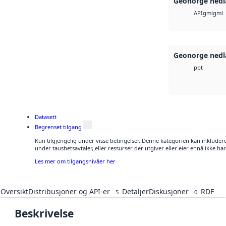
Geonorge nedl
gml
gml
API
Geonorge nedl
ppt
Datasett
Begrenset tilgang
Kun tilgjengelig under visse betingelser. Denne kategorien kan inkludere
under taushetsavtaler, eller ressurser der utgiver eller eier ennå ikke h
Les mer om tilgangsnivåer her
Oversikt
Distribusjoner og API-er
Detaljer
Diskusjoner
RDF
5
0
Beskrivelse