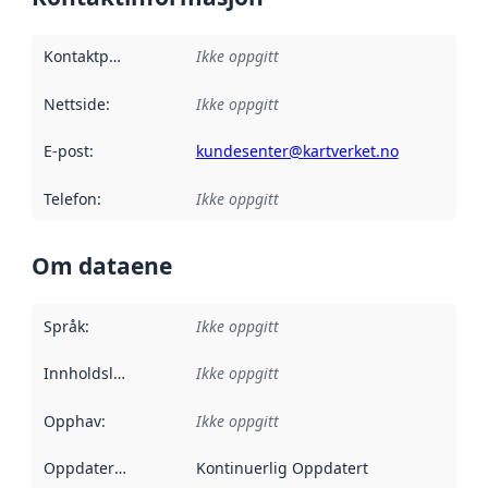
Kontaktpunkt
:
Ikke oppgitt
Nettside
:
Ikke oppgitt
E-post
:
kundesenter@kartverket.no
Telefon
:
Ikke oppgitt
Om dataene
Språk
:
Ikke oppgitt
Innholdsleverandører
Ikke oppgitt
:
Opphav
:
Ikke oppgitt
Oppdateringsfrekvens
Kontinuerlig Oppdatert
: