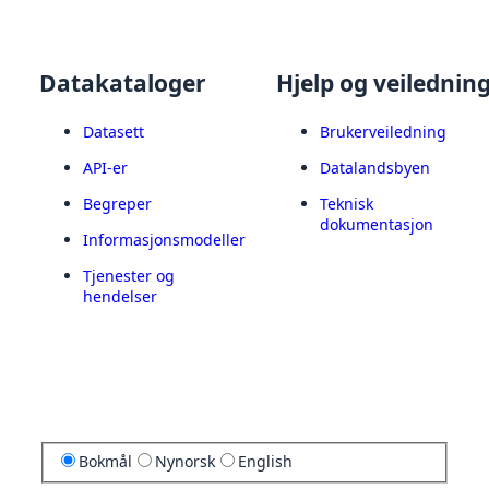
Datakataloger
Hjelp og veilednin
Datasett
Brukerveiledning
API-er
Datalandsbyen
Begreper
Teknisk
dokumentasjon
Informasjonsmodeller
Tjenester og
hendelser
Bokmål
Nynorsk
English