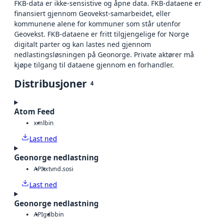
FKB-data er ikke-sensistive og åpne data. FKB-dataene er
finansiert gjennom Geovekst-samarbeidet, eller
kommunene alene for kommuner som står utenfor
Geovekst. FKB-dataene er fritt tilgjengelige for Norge
digitalt parter og kan lastes ned gjennom
nedlastingsløsningen på Geonorge. Private aktører må
kjøpe tilgang til dataene gjennom en forhandler.
Distribusjoner
4
Atom Feed
xml
bin
Last ned
Geonorge nedlastning
API
txt
vnd.sosi
Last ned
Geonorge nedlastning
API
gdb
bin