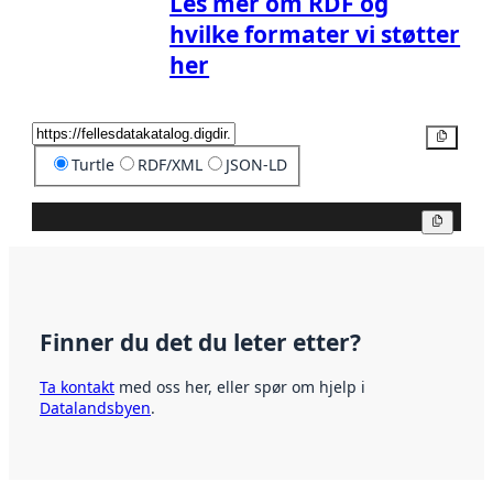
Les mer om RDF og
hvilke formater vi støtter
her
Kopier
Turtle
RDF/XML
JSON-LD
Kopier
Finner du det du leter etter?
Ta kontakt
med oss her, eller spør om hjelp i
Datalandsbyen
.