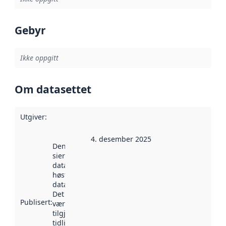
Gebyr
Ikke oppgitt
Om datasettet
Utgiver
:
4. desember 2025
Denne datoen
sier når
datasettet ble
høstet av
data.norge.no.
Det kan ha
Publisert
:
vært
tilgjengelig
tidligere