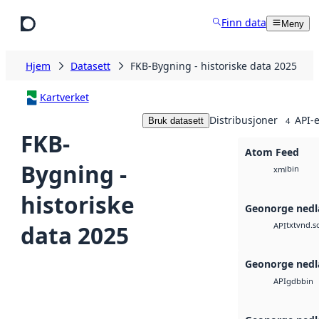
Hopp til hovedinnhold
Finn data
Meny
Hjem
Datasett
FKB-Bygning - historiske data 2025
Kartverket
Distribusjoner
API-e
Bruk datasett
4
FKB-
Atom Feed
Bygning -
bin
xml
historiske
Geonorge nedl
txt
vnd.s
data 2025
API
Geonorge nedl
gdb
bin
API